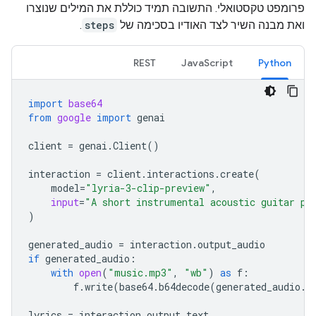
פרומפט טקסטואלי. התשובה תמיד כוללת את המילים שנוצרו
ואת מבנה השיר לצד האודיו בסכימה של
steps
.
REST
JavaScript
Python
import
base64
from
google
import
genai
client
=
genai
.
Client
()
interaction
=
client
.
interactions
.
create
(
model
=
"lyria-3-clip-preview"
,
input
=
"A short instrumental acoustic guitar pi
)
generated_audio
=
interaction
.
output_audio
if
generated_audio
:
with
open
(
"music.mp3"
,
"wb"
)
as
f
:
f
.
write
(
base64
.
b64decode
(
generated_audio
.
d
lyrics
=
interaction
.
output_text