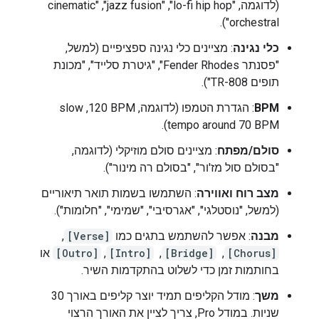
(לדוגמה, "lo-fi hip hop",‏ "jazz fusion",‏ "cinematic
orchestral").
כלי נגינה
: מציינים כלי נגינה ספציפיים (למשל,
"פסנתר Fender Rhodes", "גיטרת סלייד", "מכונת
תופים TR-808").
BPM
: הגדרת הטמפו (לדוגמה, ‎120 BPM,‏ slow
tempo around 70 BPM).
סולם/מפתח
: מציינים סולם מוזיקלי (לדוגמה,
"בסולם סול מז'ור", "בסולם רה מינור").
מצב רוח ואווירה
: השתמשו בשמות תואר תיאוריים
(למשל, "נוסטלגי", "אגרסיבי", "שמימי", "חלומות").
מבנה
: אפשר להשתמש בתגים כמו
[Verse]
, ‏
[Chorus]
, ‏
[Bridge]
, ‏
[Intro]
,‏
[Outro]
או
בחותמות זמן כדי לשלוט בהתקדמות השיר.
משך
: מודל הקליפים תמיד יוצר קליפים באורך 30
שניות. במודל Pro, צריך לציין את האורך הרצוי