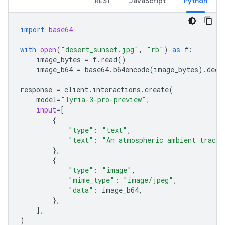
REST
JavaScript
Python
import
base64
with
open
(
"desert_sunset.jpg"
,
"rb"
)
as
f
:
image_bytes
=
f
.
read
()
image_b64
=
base64
.
b64encode
(
image_bytes
)
.
deco
response
=
client
.
interactions
.
create
(
model
=
"lyria-3-pro-preview"
,
input
=
[
{
"type"
:
"text"
,
"text"
:
"An atmospheric ambient track 
},
{
"type"
:
"image"
,
"mime_type"
:
"image/jpeg"
,
"data"
:
image_b64
,
},
],
)