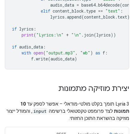
audio_data
=
base64
.
b64decode
(
cont
elif
content_block
.
type
==
"text"
:
lyrics
.
append
(
content_block
.
text
)
if
lyrics
:
print
(
"Lyrics:
\n
"
+
"
\n
"
.
join
(
lyrics
))
if
audio_data
:
with
open
(
"output.mp3"
,
"wb"
)
as
f
:
f
.
write
(
audio_data
)
יצירת מוזיקה מתמונות
‫Lyria 3 תומך בקלט מולטי-מודאלי – אפשר לספק עד
10
תמונות
לצד פרומפט טקסטואלי ברשימה
input
, והמודל ייצור
מוזיקה בהשראת התוכן החזותי.