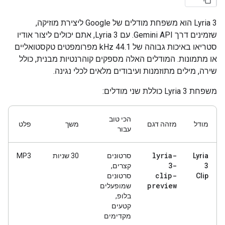
‫Lyria 3 הוא משפחת מודלים של Google ליצירת מוזיקה,
שזמינים דרך Gemini API. עם Lyria 3, אתם יכולים ליצור אודיו
סטריאו באיכות גבוהה של 44.1 kHz מפרומפטים טקסטואליים
או מתמונות. המודלים האלה מספקים קוהרנטיות מבנית, כולל
שירה, מילים מתוזמנות ועיבודים מלאים לכלי נגינה.
משפחת Lyria 3 כוללת שני מודלים:
הכי טוב
מודל
מזהה דגם
משך
פלט
עבור
lyria-
Lyria
סרטונים
‫30 שניות
MP3
3-
3
קצרים,
clip-
Clip
סרטונים
preview
שמופעלים
בלופ,
קטעים
מקדימים