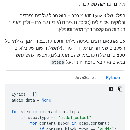
מילים ומוזיקה משולבות
הפלט של Lyria 3 הוא מורכב – הוא מכיל שלבים נפרדים
ובלוקים של מילים (טקסט) ושירים (אודיו) שנוצרו – ולכן מאפייני
הנוחות הם קיצור דרך מהיר ומומלץ.
עם זאת, אם רוצים שליטה מלאה ותכנותית בציר הזמן הגולמי של
השלבים שמוחזרים על ידי השרת (למשל, רישום של בלוקים
ספציפיים של תוכן בזמן שהם מתקבלים), אפשר להשתמש
במקום זאת באיטרציה ידנית על
steps
:
JavaScript
Python
lyrics
=
[]
audio_data
=
None
for
step
in
interaction
.
steps
:
if
step
.
type
==
"model_output"
:
for
content_block
in
step
.
content
:
if
content_block
.
type
==
"audio"
: