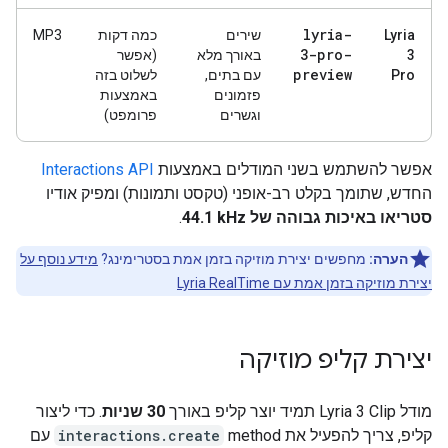
lyria-
Lyria
שירים
כמה דקות
MP3
3-pro-
3
באורך מלא
(אפשר
preview
Pro
עם בתים,
לשלוט בזה
פזמונים
באמצעות
וגשרים
פרומפט)
אפשר להשתמש בשני המודלים באמצעות
Interactions API
החדש, שתומך בקלט רב-אופני (טקסט ותמונות) ומפיק אודיו
סטריאו באיכות גבוהה של 44.1‎ kHz
.
הערה:
מחפשים יצירת מוזיקה בזמן אמת בסטרימינג?
מידע נוסף על
יצירת מוזיקה בזמן אמת עם Lyria RealTime
יצירת קליפ מוזיקה
מודל Lyria 3 Clip תמיד יוצר קליפ באורך
30 שניות
. כדי ליצור
קליפ, צריך להפעיל את method‏
interactions.create
עם