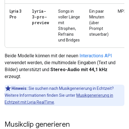
lyria-
Lyria 3
Songs in
Ein paar
MP3
3-pro-
Pro
voller Länge
Minuten
preview
mit
(über
Strophen,
Prompt
Refrains
steuerbar)
und Bridges
Beide Modelle können mit der neuen
Interactions API
verwendet werden, die multimodale Eingaben (Text und
Bilder) unterstützt und
Stereo-Audio mit 44,1 kHz
erzeugt.
Hinweis:
Sie suchen nach Musikgenerierung in Echtzeit?
Weitere Informationen finden Sie unter
Musikgenerierung in
Echtzeit mit Lyria RealTime
.
Musikclip generieren