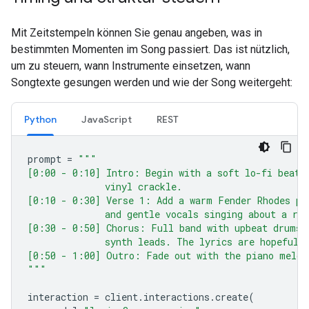
Mit Zeitstempeln können Sie genau angeben, was in
bestimmten Momenten im Song passiert. Das ist nützlich,
um zu steuern, wann Instrumente einsetzen, wann
Songtexte gesungen werden und wie der Song weitergeht:
Python
JavaScript
REST
prompt
=
"""
[0:00 - 0:10] Intro: Begin with a soft lo-fi beat 
              vinyl crackle.
[0:10 - 0:30] Verse 1: Add a warm Fender Rhodes pi
              and gentle vocals singing about a ra
[0:30 - 0:50] Chorus: Full band with upbeat drums 
              synth leads. The lyrics are hopeful 
[0:50 - 1:00] Outro: Fade out with the piano melod
"""
interaction
=
client
.
interactions
.
create
(