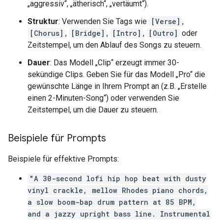
„aggressiv“, „ätherisch“, „vertäumt“).
Struktur
: Verwenden Sie Tags wie
[Verse]
,
[Chorus]
,
[Bridge]
,
[Intro]
,
[Outro]
oder
Zeitstempel, um den Ablauf des Songs zu steuern.
Dauer
: Das Modell „Clip“ erzeugt immer 30-
sekündige Clips. Geben Sie für das Modell „Pro“ die
gewünschte Länge in Ihrem Prompt an (z.B. „Erstelle
einen 2-Minuten-Song“) oder verwenden Sie
Zeitstempel, um die Dauer zu steuern.
Beispiele für Prompts
Beispiele für effektive Prompts:
"A 30-second lofi hip hop beat with dusty
vinyl crackle, mellow Rhodes piano chords,
a slow boom-bap drum pattern at 85 BPM,
and a jazzy upright bass line. Instrumental