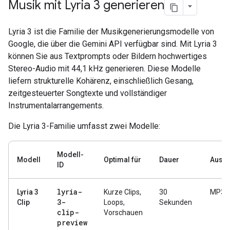
Musik mit Lyria 3 generieren
Lyria 3 ist die Familie der Musikgenerierungsmodelle von
Google, die über die Gemini API verfügbar sind. Mit Lyria 3
können Sie aus Textprompts oder Bildern hochwertiges
Stereo-Audio mit 44,1 kHz generieren. Diese Modelle
liefern strukturelle Kohärenz, einschließlich Gesang,
zeitgesteuerter Songtexte und vollständiger
Instrumentalarrangements.
Die Lyria 3-Familie umfasst zwei Modelle:
Modell-
Modell
Optimal für
Dauer
Ausg
ID
lyria-
Lyria 3
Kurze Clips,
30
MP3
3-
Clip
Loops,
Sekunden
clip-
Vorschauen
preview