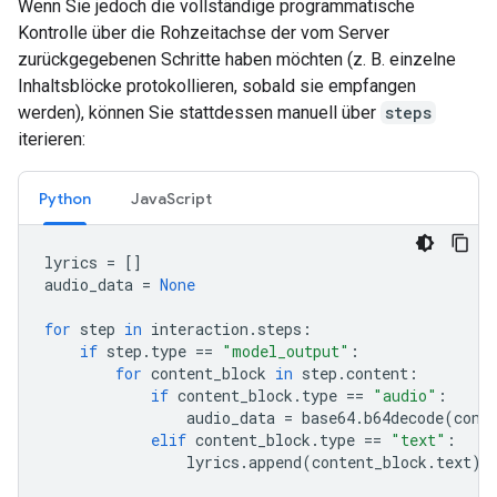
Wenn Sie jedoch die vollständige programmatische
Kontrolle über die Rohzeitachse der vom Server
zurückgegebenen Schritte haben möchten (z. B. einzelne
Inhaltsblöcke protokollieren, sobald sie empfangen
werden), können Sie stattdessen manuell über
steps
iterieren:
Python
JavaScript
lyrics
=
[]
audio_data
=
None
for
step
in
interaction
.
steps
:
if
step
.
type
==
"model_output"
:
for
content_block
in
step
.
content
:
if
content_block
.
type
==
"audio"
:
audio_data
=
base64
.
b64decode
(
cont
elif
content_block
.
type
==
"text"
:
lyrics
.
append
(
content_block
.
text
)