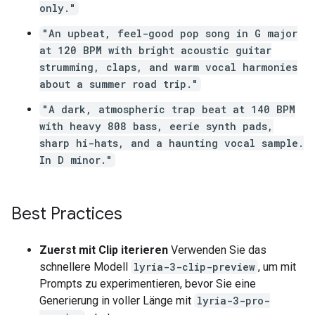
only."
"An upbeat, feel-good pop song in G major
at 120 BPM with bright acoustic guitar
strumming, claps, and warm vocal harmonies
about a summer road trip."
"A dark, atmospheric trap beat at 140 BPM
with heavy 808 bass, eerie synth pads,
sharp hi-hats, and a haunting vocal sample.
In D minor."
Best Practices
Zuerst mit Clip iterieren
Verwenden Sie das
schnellere Modell
lyria-3-clip-preview
, um mit
Prompts zu experimentieren, bevor Sie eine
Generierung in voller Länge mit
lyria-3-pro-