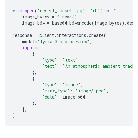
with
open
(
"desert_sunset.jpg"
,
"rb"
)
as
f
:
image_bytes
=
f
.
read
()
image_b64
=
base64
.
b64encode
(
image_bytes
)
.
deco
response
=
client
.
interactions
.
create
(
model
=
"lyria-3-pro-preview"
,
input
=
[
{
"type"
:
"text"
,
"text"
:
"An atmospheric ambient track 
},
{
"type"
:
"image"
,
"mime_type"
:
"image/jpeg"
,
"data"
:
image_b64
,
},
],
)