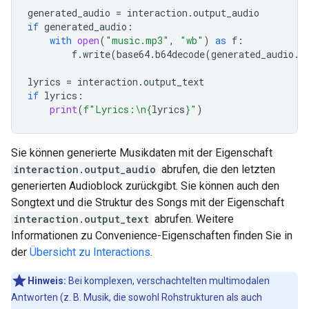
generated_audio
=
interaction
.
output_audio
if
generated_audio
:
with
open
(
"music.mp3"
,
"wb"
)
as
f
:
f
.
write
(
base64
.
b64decode
(
generated_audio
.
d
lyrics
=
interaction
.
output_text
if
lyrics
:
print
(
f
"Lyrics:
\n
{
lyrics
}
"
)
Sie können generierte Musikdaten mit der Eigenschaft
interaction.output_audio
abrufen, die den letzten
generierten Audioblock zurückgibt. Sie können auch den
Songtext und die Struktur des Songs mit der Eigenschaft
interaction.output_text
abrufen. Weitere
Informationen zu Convenience-Eigenschaften finden Sie in
der
Übersicht zu Interactions
.
Hinweis:
Bei komplexen, verschachtelten multimodalen
Antworten (z. B. Musik, die sowohl Rohstrukturen als auch