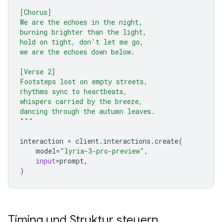
[Chorus]
We are the echoes in the night,
burning brighter than the light,
hold on tight, don't let me go,
we are the echoes down below.
[Verse 2]
Footsteps lost on empty streets,
rhythms sync to heartbeats,
whispers carried by the breeze,
dancing through the autumn leaves.
"""
interaction
=
client
.
interactions
.
create
(
model
=
"lyria-3-pro-preview"
,
input
=
prompt
,
)
Timing und Struktur steuern