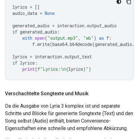
lyrics
=
[]
audio_data
=
None
generated_audio
=
interaction
.
output_audio
if
generated_audio
:
with
open
(
"output.mp3"
,
"wb"
)
as
f
:
f
.
write
(
base64
.
b64decode
(
generated_audio
.
d
lyrics
=
interaction
.
output_text
if
lyrics
:
print
(
f
"Lyrics:
\n
{
lyrics
}
"
)
Verschachtelte Songtexte und Musik
Da die Ausgabe von Lyria 3 komplex ist und separate
Schritte und Blöcke für generierte Songtexte (Text) und den
Song selbst (Audio) enthält, bieten Convenience-
Eigenschaften eine schnelle und empfohlene Abkürzung.