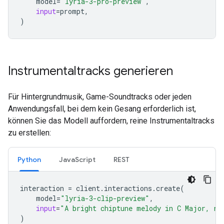
model
=
"lyria-3-pro-preview"
,
input
=
prompt
,
)
Instrumentaltracks generieren
Für Hintergrundmusik, Game-Soundtracks oder jeden
Anwendungsfall, bei dem kein Gesang erforderlich ist,
können Sie das Modell auffordern, reine Instrumentaltracks
zu erstellen:
Python
JavaScript
REST
interaction
=
client
.
interactions
.
create
(
model
=
"lyria-3-clip-preview"
,
input
=
"A bright chiptune melody in C Major, re
)