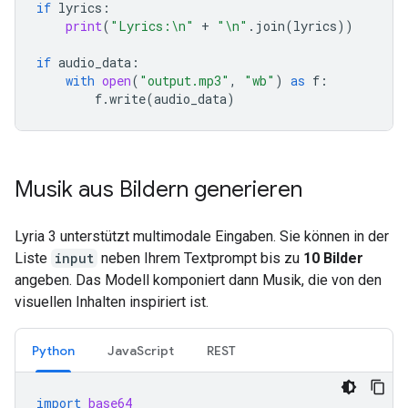
if
lyrics
:
print
(
"Lyrics:
\n
"
+
"
\n
"
.
join
(
lyrics
))
if
audio_data
:
with
open
(
"output.mp3"
,
"wb"
)
as
f
:
f
.
write
(
audio_data
)
Musik aus Bildern generieren
Lyria 3 unterstützt multimodale Eingaben. Sie können in der
Liste
input
neben Ihrem Textprompt bis zu
10 Bilder
angeben. Das Modell komponiert dann Musik, die von den
visuellen Inhalten inspiriert ist.
Python
JavaScript
REST
import
base64