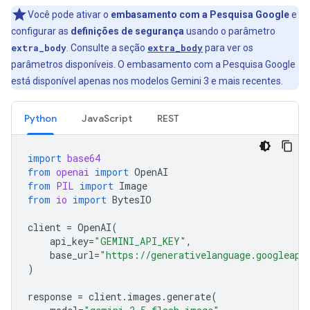
Você pode ativar o
embasamento com a Pesquisa Google
e
configurar as
definições de segurança
usando o parâmetro
extra_body
. Consulte a seção
extra_body
para ver os
parâmetros disponíveis. O embasamento com a Pesquisa Google
está disponível apenas nos modelos Gemini 3 e mais recentes.
Python
JavaScript
REST
import
base64
from
openai
import
OpenAI
from
PIL
import
Image
from
io
import
BytesIO
client
=
OpenAI
(
api_key
=
"GEMINI_API_KEY"
,
base_url
=
"https://generativelanguage.googleapi
)
response
=
client
.
images
.
generate
(