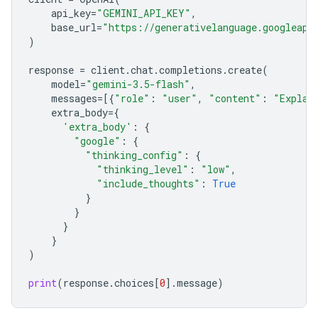
api_key
=
"GEMINI_API_KEY"
,
base_url
=
"https://generativelanguage.googleapi
)
response
=
client
.
chat
.
completions
.
create
(
model
=
"gemini-3.5-flash"
,
messages
=
[{
"role"
:
"user"
,
"content"
:
"Explai
extra_body
=
{
'extra_body'
:
{
"google"
:
{
"thinking_config"
:
{
"thinking_level"
:
"low"
,
"include_thoughts"
:
True
}
}
}
}
)
print
(
response
.
choices
[
0
]
.
message
)