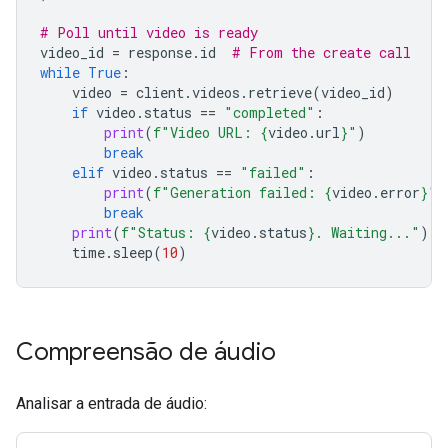
# Poll until video is ready
video_id
=
response
.
id
# From the create call
while
True
:
video
=
client
.
videos
.
retrieve
(
video_id
)
if
video
.
status
==
"completed"
:
print
(
f
"Video URL: 
{
video
.
url
}
"
)
break
elif
video
.
status
==
"failed"
:
print
(
f
"Generation failed: 
{
video
.
error
}
"
)
break
print
(
f
"Status: 
{
video
.
status
}
. Waiting..."
)
time
.
sleep
(
10
)
Compreensão de áudio
Analisar a entrada de áudio: