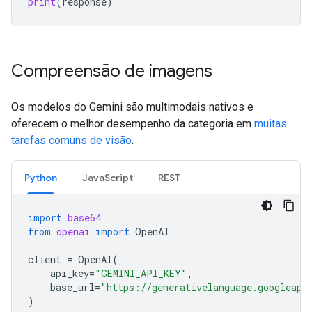
print
(
response
)
Compreensão de imagens
Os modelos do Gemini são multimodais nativos e
oferecem o melhor desempenho da categoria em
muitas
tarefas comuns de visão
.
Python
JavaScript
REST
import
base64
from
openai
import
OpenAI
client
=
OpenAI
(
api_key
=
"GEMINI_API_KEY"
,
base_url
=
"https://generativelanguage.googleapi
)