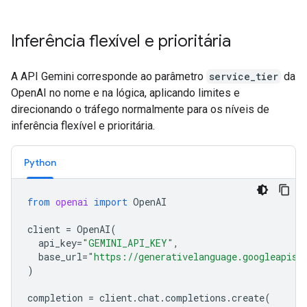
Inferência flexível e prioritária
A API Gemini corresponde ao parâmetro
service_tier
da
OpenAI no nome e na lógica, aplicando limites e
direcionando o tráfego normalmente para os níveis de
inferência flexível e prioritária.
Python
from
openai
import
OpenAI
client
=
OpenAI
(
api_key
=
"GEMINI_API_KEY"
,
base_url
=
"https://generativelanguage.googleapis.
)
completion
=
client
.
chat
.
completions
.
create
(