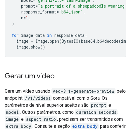
model
=
"gemini-2.5-flash-image"
,
prompt
=
"a portrait of a sheepadoodle wearing a
response_format
=
'b64_json'
,
n
=
1
,
)
for
image_data
in
response
.
data
:
image
=
Image
.
open
(
BytesIO
(
base64
.
b64decode
(
imag
image
.
show
()
Gerar um vídeo
Gere um vídeo usando
veo-3.1-generate-preview
pelo
endpoint
/v1/videos
compatível com o Sora. Os
parâmetros de nível superior aceitos são
prompt
e
model
. Outros parâmetros, como
duration_seconds
,
image
e
aspect_ratio
, precisam ser transmitidos com
extra_body
. Consulte a seção
extra_body
para conferir