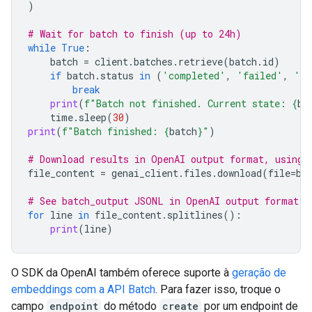
)
# Wait for batch to finish (up to 24h)
while
True
:
batch
=
client
.
batches
.
retrieve
(
batch
.
id
)
if
batch
.
status
in
(
'completed'
,
'failed'
,
'ca
break
print
(
f
"Batch not finished. Current state: 
{
ba
time
.
sleep
(
30
)
print
(
f
"Batch finished: 
{
batch
}
"
)
# Download results in OpenAI output format, using 
file_content
=
genai_client
.
files
.
download
(
file
=
ba
# See batch_output JSONL in OpenAI output format
for
line
in
file_content
.
splitlines
():
print
(
line
)
O SDK da OpenAI também oferece suporte à
geração de
embeddings com a API Batch
. Para fazer isso, troque o
campo
endpoint
do método
create
por um endpoint de