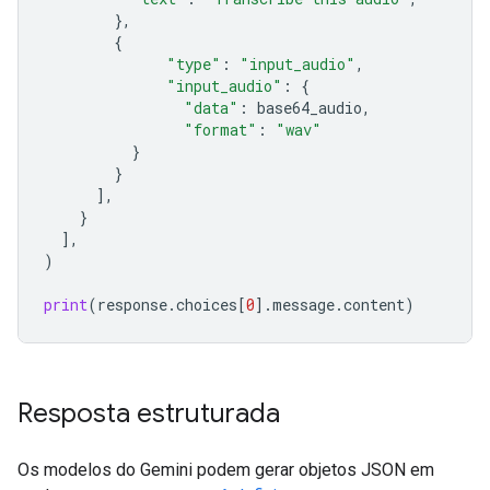
},
{
"type"
:
"input_audio"
,
"input_audio"
:
{
"data"
:
base64_audio
,
"format"
:
"wav"
}
}
],
}
],
)
print
(
response
.
choices
[
0
]
.
message
.
content
)
Resposta estruturada
Os modelos do Gemini podem gerar objetos JSON em