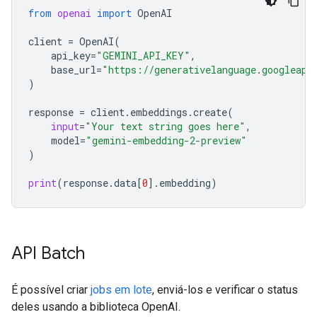
from
openai
import
OpenAI
client
=
OpenAI
(
api_key
=
"GEMINI_API_KEY"
,
base_url
=
"https://generativelanguage.googleapi
)
response
=
client
.
embeddings
.
create
(
input
=
"Your text string goes here"
,
model
=
"gemini-embedding-2-preview"
)
print
(
response
.
data
[
0
]
.
embedding
)
API Batch
É possível criar
jobs em lote
, enviá-los e verificar o status
deles usando a biblioteca OpenAI.