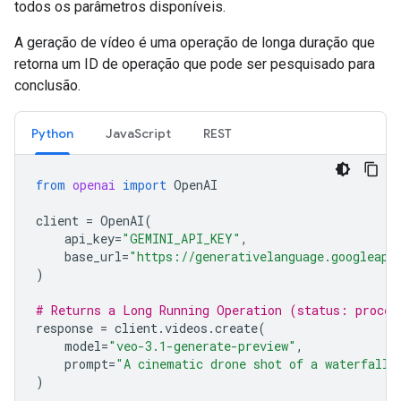
todos os parâmetros disponíveis.
A geração de vídeo é uma operação de longa duração que
retorna um ID de operação que pode ser pesquisado para
conclusão.
Python
JavaScript
REST
from
openai
import
OpenAI
client
=
OpenAI
(
api_key
=
"GEMINI_API_KEY"
,
base_url
=
"https://generativelanguage.googleapi
)
# Returns a Long Running Operation (status: proces
response
=
client
.
videos
.
create
(
model
=
"veo-3.1-generate-preview"
,
prompt
=
"A cinematic drone shot of a waterfall"
)