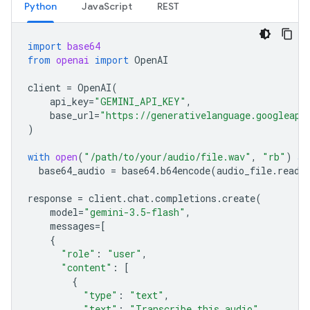
Python
JavaScript
REST
import
base64
from
openai
import
OpenAI
client
=
OpenAI
(
api_key
=
"GEMINI_API_KEY"
,
base_url
=
"https://generativelanguage.googleapi
)
with
open
(
"/path/to/your/audio/file.wav"
,
"rb"
)
as
base64_audio
=
base64
.
b64encode
(
audio_file
.
read
(
response
=
client
.
chat
.
completions
.
create
(
model
=
"gemini-3.5-flash"
,
messages
=
[
{
"role"
:
"user"
,
"content"
:
[
{
"type"
:
"text"
,
"text"
:
"Transcribe this audio"
,