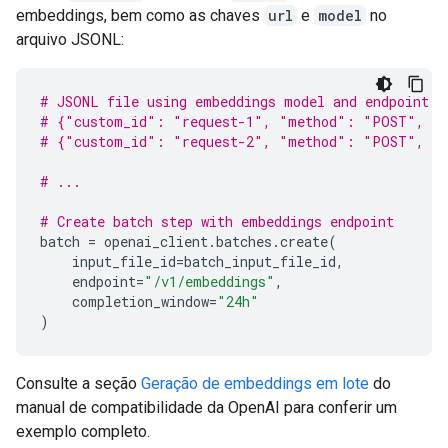
embeddings, bem como as chaves
url
e
model
no
arquivo JSONL:
# JSONL file using embeddings model and endpoint
# {"custom_id": "request-1", "method": "POST", "u
# {"custom_id": "request-2", "method": "POST", "u
# ...
# Create batch step with embeddings endpoint
batch
=
openai_client
.
batches
.
create
(
input_file_id
=
batch_input_file_id
,
endpoint
=
"/v1/embeddings"
,
completion_window
=
"24h"
)
Consulte a seção
Geração de embeddings em lote
do
manual de compatibilidade da OpenAI para conferir um
exemplo completo.