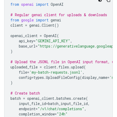
from
openai
import
OpenAI
# Regular genai client for uploads & downloads
from
google
import
genai
client
=
genai
.
Client
()
openai_client
=
OpenAI
(
api_key
=
"GEMINI_API_KEY"
,
base_url
=
"https://generativelanguage.googleapi
)
# Upload the JSONL file in OpenAI input format, us
uploaded_file
=
client
.
files
.
upload
(
file
=
'my-batch-requests.jsonl'
,
config
=
types
.
UploadFileConfig
(
display_name
=
'my
)
# Create batch
batch
=
openai_client
.
batches
.
create
(
input_file_id
=
batch_input_file_id
,
endpoint
=
"/v1/chat/completions"
,
completion_window
=
"24h"