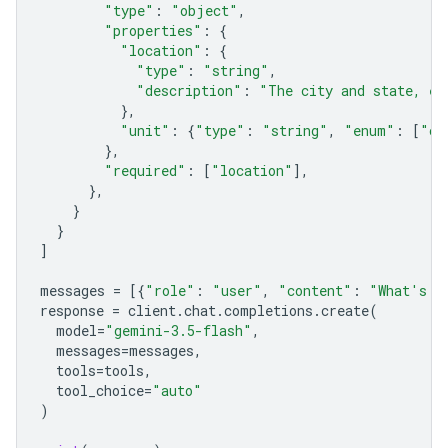
"type"
:
"object"
,
"properties"
:
{
"location"
:
{
"type"
:
"string"
,
"description"
:
"The city and state, e.
},
"unit"
:
{
"type"
:
"string"
,
"enum"
:
[
"ce
},
"required"
:
[
"location"
],
},
}
}
]
messages
=
[{
"role"
:
"user"
,
"content"
:
"What's t
response
=
client
.
chat
.
completions
.
create
(
model
=
"gemini-3.5-flash"
,
messages
=
messages
,
tools
=
tools
,
tool_choice
=
"auto"
)