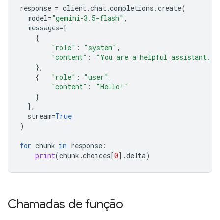
response
=
client
.
chat
.
completions
.
create
(
model
=
"gemini-3.5-flash"
,
messages
=
[
{
"role"
:
"system"
,
"content"
:
"You are a helpful assistant."
},
{
"role"
:
"user"
,
"content"
:
"Hello!"
}
],
stream
=
True
)
for
chunk
in
response
:
print
(
chunk
.
choices
[
0
]
.
delta
)
Chamadas de função