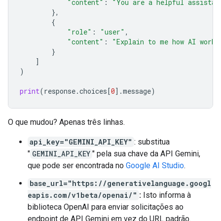
"content"
:
"You are a helpful assistan
},
{
"role"
:
"user"
,
"content"
:
"Explain to me how AI works
}
]
)
print
(
response
.
choices
[
0
]
.
message
)
O que mudou? Apenas três linhas.
api_key="GEMINI_API_KEY"
: substitua
"
GEMINI_API_KEY
" pela sua chave da API Gemini,
que pode ser encontrada no
Google AI Studio
.
base_url="https://generativelanguage.googl
eapis.com/v1beta/openai/"
:
Isto informa à
biblioteca OpenAI para enviar solicitações ao
endpoint de API Gemini em vez do URL padrão.