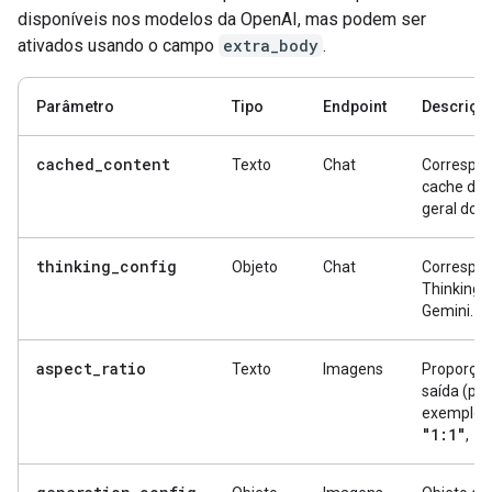
disponíveis nos modelos da OpenAI, mas podem ser
ativados usando o campo
extra_body
.
Parâmetro
Tipo
Endpoint
Descriçã
cached_content
Texto
Chat
Correspo
cache de 
geral do G
thinking_config
Objeto
Chat
Correspo
ThinkingC
Gemini.
aspect_ratio
Texto
Imagens
Proporção
saída (por
exemplo,
"1:1"
"9
,