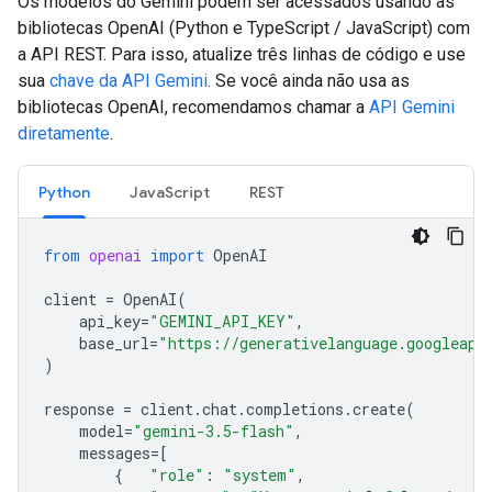
Os modelos do Gemini podem ser acessados usando as
bibliotecas OpenAI (Python e TypeScript / JavaScript) com
a API REST. Para isso, atualize três linhas de código e use
sua
chave da API Gemini
. Se você ainda não usa as
bibliotecas OpenAI, recomendamos chamar a
API Gemini
diretamente
.
Python
JavaScript
REST
from
openai
import
OpenAI
client
=
OpenAI
(
api_key
=
"GEMINI_API_KEY"
,
base_url
=
"https://generativelanguage.googleapi
)
response
=
client
.
chat
.
completions
.
create
(
model
=
"gemini-3.5-flash"
,
messages
=
[
{
"role"
:
"system"
,