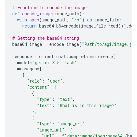
# Function to encode the image
def
encode_image
(
image_path
):
with
open
(
image_path
,
"rb"
)
as
image_file
:
return
base64
.
b64encode
(
image_file
.
read
())
.
dec
# Getting the base64 string
base64_image
=
encode_image
(
"Path/to/agi/image.jpe
response
=
client
.
chat
.
completions
.
create
(
model
=
"gemini-3.5-flash"
,
messages
=
[
{
"role"
:
"user"
,
"content"
:
[
{
"type"
:
"text"
,
"text"
:
"What is in this image?"
,
},
{
"type"
:
"image_url"
,
"image_url"
:
{
"url"
:
f
"data:image/jpeg;base64,
{
bas