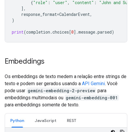
{
"role"
:
"user"
,
"content"
:
"John and Sus
],
response_format
=
CalendarEvent
,
)
print
(
completion
.
choices
[
0
]
.
message
.
parsed
)
Embeddings
Os embeddings de texto medem a relação entre strings de
texto e podem ser gerados usando a
API Gemini
. Você
pode usar
gemini-embedding-2-preview
para
embeddings multimodais ou
gemini-embedding-001
para embeddings somente de texto.
Python
JavaScript
REST