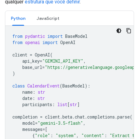
qualquer
estrutura que você definir
.
Python
JavaScript
from
pydantic
import
BaseModel
from
openai
import
OpenAI
client
=
OpenAI
(
api_key
=
"GEMINI_API_KEY"
,
base_url
=
"https://generativelanguage.googleapi
)
class
CalendarEvent
(
BaseModel
):
name
:
str
date
:
str
participants
:
list
[
str
]
completion
=
client
.
beta
.
chat
.
completions
.
parse
(
model
=
"gemini-3.5-flash"
,
messages
=
[
{
"role"
:
"system"
,
"content"
:
"Extract th