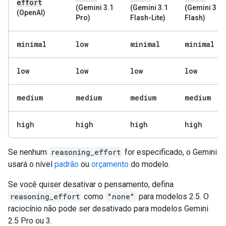
effort
(Gemini 3.1
(Gemini 3.1
(Gemini 3
(OpenAI)
Pro)
Flash-Lite)
Flash)
minimal
low
minimal
minimal
low
low
low
low
medium
medium
medium
medium
high
high
high
high
Se nenhum
reasoning_effort
for especificado, o Gemini
usará o nível
padrão
ou
orçamento
do modelo.
Se você quiser desativar o pensamento, defina
reasoning_effort
como
"none"
para modelos 2.5. O
raciocínio não pode ser desativado para modelos Gemini
2.5 Pro ou 3.