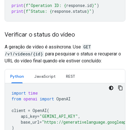
print
(
f
"Operation ID: 
{
response
.
id
}
"
)
print
(
f
"Status: 
{
response
.
status
}
"
)
Verificar o status do vídeo
A geração de vídeo é assíncrona. Use
GET
/v1/videos/{id}
para pesquisar o status e recuperar o
URL do vídeo final quando ele estiver concluído:
Python
JavaScript
REST
import
time
from
openai
import
OpenAI
client
=
OpenAI
(
api_key
=
"GEMINI_API_KEY"
,
base_url
=
"https://generativelanguage.googleapi
)