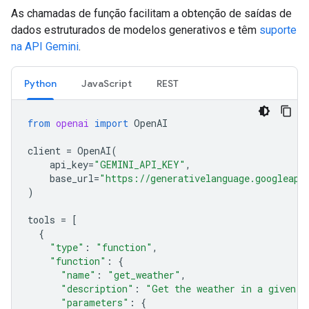
As chamadas de função facilitam a obtenção de saídas de
dados estruturados de modelos generativos e têm
suporte
na API Gemini
.
Python
JavaScript
REST
from
openai
import
OpenAI
client
=
OpenAI
(
api_key
=
"GEMINI_API_KEY"
,
base_url
=
"https://generativelanguage.googleapi
)
tools
=
[
{
"type"
:
"function"
,
"function"
:
{
"name"
:
"get_weather"
,
"description"
:
"Get the weather in a given l
"parameters"
:
{