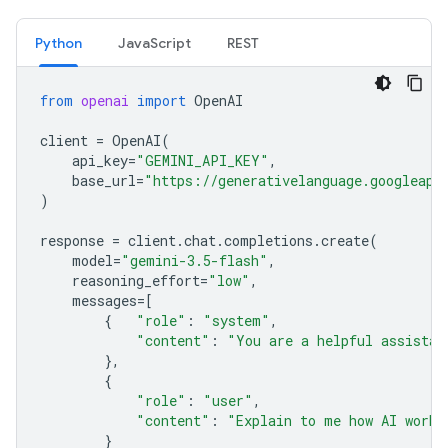
Python
JavaScript
REST
from
openai
import
OpenAI
client
=
OpenAI
(
api_key
=
"GEMINI_API_KEY"
,
base_url
=
"https://generativelanguage.googleapi
)
response
=
client
.
chat
.
completions
.
create
(
model
=
"gemini-3.5-flash"
,
reasoning_effort
=
"low"
,
messages
=
[
{
"role"
:
"system"
,
"content"
:
"You are a helpful assistan
},
{
"role"
:
"user"
,
"content"
:
"Explain to me how AI works
}