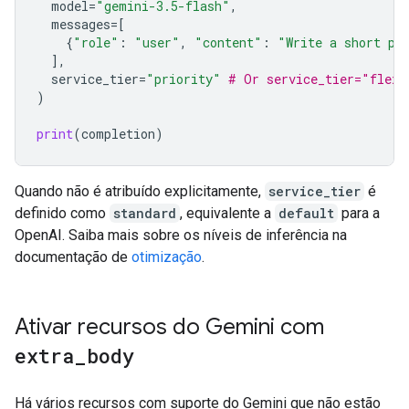
model
=
"gemini-3.5-flash"
,
messages
=
[
{
"role"
:
"user"
,
"content"
:
"Write a short po
],
service_tier
=
"priority"
# Or service_tier="flex"
)
print
(
completion
)
Quando não é atribuído explicitamente,
service_tier
é
definido como
standard
, equivalente a
default
para a
OpenAI. Saiba mais sobre os níveis de inferência na
documentação de
otimização
.
Ativar recursos do Gemini com
extra
_
body
Há vários recursos com suporte do Gemini que não estão