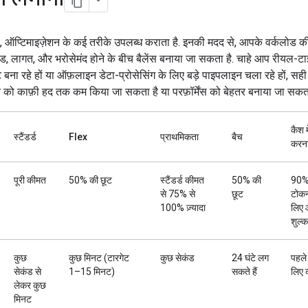
ऑप्टिमाइज़ेशन के कई तरीके उपलब्ध कराता है. इनकी मदद से, आपके वर्कलोड की 
ीड, लागत, और भरोसेमंद होने के बीच बैलेंस बनाया जा सकता है. चाहे आप रीयल-टा
 बना रहे हों या ऑफ़लाइन डेटा-प्रोसेसिंग के लिए बड़े पाइपलाइन चला रहे हों, सही
त को काफ़ी हद तक कम किया जा सकता है या परफ़ॉर्मेंस को बेहतर बनाया जा सकता
कैश म
स्टैंडर्ड
Flex
प्राथमिकता
बैच
करन
पूरी कीमत
50% की छूट
स्टैंडर्ड कीमत
50% की
90% 
से 75% से
छूट
टोकन
100% ज़्यादा
लिए 
शुल्क
कुछ
कुछ मिनट (टारगेट
कुछ सेकंड
24 घंटे लग
पहले
सेकंड से
1–15 मिनट)
सकते हैं
लिए
लेकर कुछ
मिनट