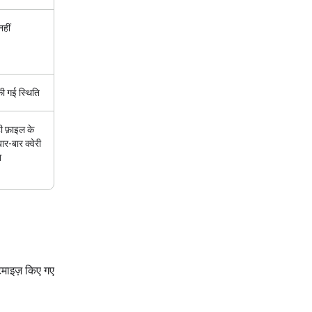
नहीं
की गई स्थिति
ी फ़ाइल के
ार-बार क्वेरी
ा
िमाइज़ किए गए