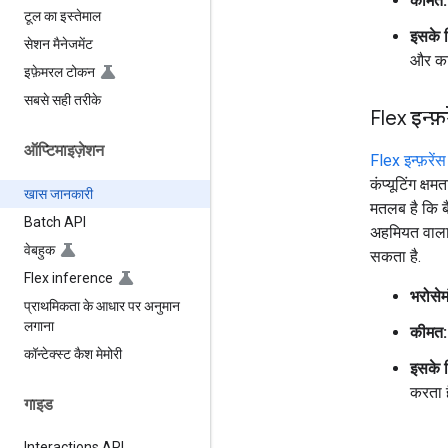
कीमत:
टूल का इस्तेमाल
इसके 
सेशन मैनेजमेंट
और का
इफ़ेमरल टोकन
सबसे सही तरीके
Flex इन्फ
ऑप्टिमाइज़ेशन
Flex इन्फ़रेंस
कंप्यूटिंग क्
खास जानकारी
मतलब है कि ब
Batch API
अहमियत वाला" 
वेबहुक
सकता है.
Flex inference
भरोसेमं
प्राथमिकता के आधार पर अनुमान
लगाना
कीमत:
कॉन्टेक्स्ट कैश मेमोरी
इसके 
करता 
गाइड
Interactions API