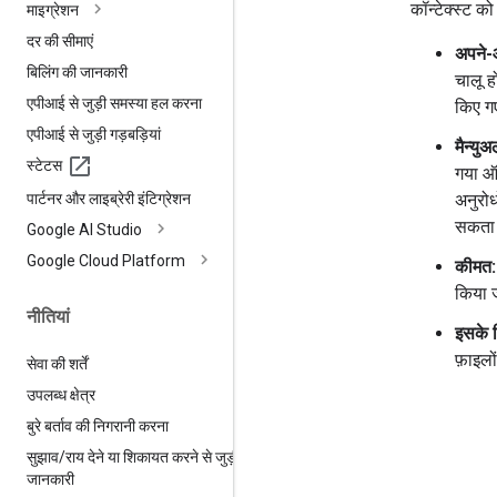
कॉन्टेक्स्ट को
माइग्रेशन
दर की सीमाएं
अपने-आ
बिलिंग की जानकारी
चालू ह
एपीआई से जुड़ी समस्या हल करना
किए गए
एपीआई से जुड़ी गड़बड़ियां
मैन्यु
स्टेटस
गया ऑब
पार्टनर और लाइब्रेरी इंटिग्रेशन
अनुरोध
सकता 
Google AI Studio
Google Cloud Platform
कीमत:
किया ज
नीतियां
इसके 
फ़ाइलो
सेवा की शर्तें
उपलब्ध क्षेत्र
बुरे बर्ताव की निगरानी करना
सुझाव
/
राय देने या शिकायत करने से जुड़ी
जानकारी