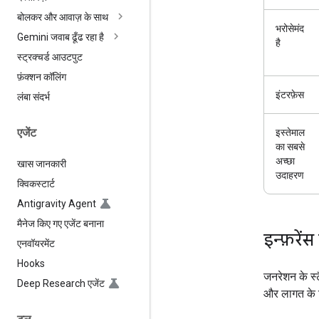
बोलकर और आवाज़ के साथ
भरोसेमंद
Gemini जवाब ढूँढ रहा है
है
स्ट्रक्चर्ड आउटपुट
फ़ंक्शन कॉलिंग
इंटरफ़ेस
लंबा संदर्भ
एजेंट
इस्तेमाल
का सबसे
अच्छा
खास जानकारी
उदाहरण
क्विकस्टार्ट
Antigravity Agent
मैनेज किए गए एजेंट बनाना
इन्फ़रें
एनवॉयरमेंट
Hooks
जनरेशन के स्टै
Deep Research एजेंट
और लागत के ल