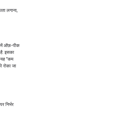
 पता लगाना,
इसमें ऑफ़-पीक
 है. इसका
. यह "कम
 को रोका जा
र निर्भर