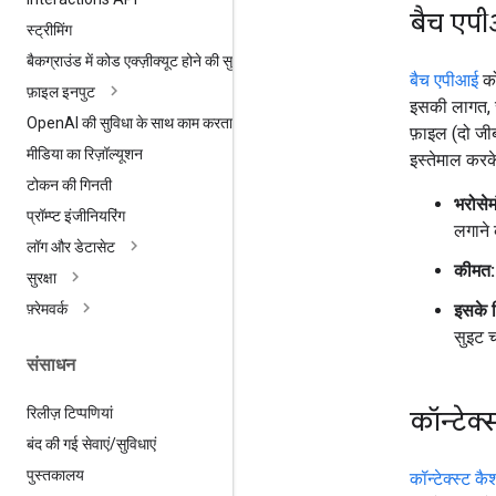
बैच एप
स्ट्रीमिंग
बैकग्राउंड में कोड एक्ज़ीक्यूट होने की सुविधा
बैच एपीआई
को
फ़ाइल इनपुट
इसकी लागत, स
Open
AI की सुविधा के साथ काम करता है
फ़ाइल (दो जी
मीडिया का रिज़ॉल्यूशन
इस्तेमाल करके
टोकन की गिनती
भरोसेमं
प्रॉम्प्ट इंजीनियरिंग
लगाने 
लॉग और डेटासेट
कीमत:
सुरक्षा
इसके 
फ़्रेमवर्क
सुइट च
संसाधन
रिलीज़ टिप्पणियां
कॉन्टेक्
बंद की गई सेवाएं
/
सुविधाएं
पुस्तकालय
कॉन्टेक्स्ट कै