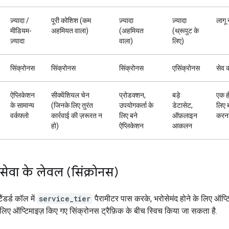
ज़्यादा /
पूरी कोशिश (कम
ज़्यादा
ज़्यादा
लागू 
मीडियम-
अहमियत वाला)
(अहमियत
(थ्रूपुट के
ज़्यादा
वाला)
लिए)
सिंक्रोनस
सिंक्रोनस
सिंक्रोनस
एसिंक्रोनस
सेव 
ऐप्लिकेशन
सीक्वेंशियल चेन
प्रोडक्शन,
बड़े
एक ह
के सामान्य
(जिनके लिए तुरंत
उपयोगकर्ता के
डेटासेट,
लिए ब
वर्कफ़्लो
कार्रवाई की ज़रूरत न
लिए बने
ऑफ़लाइन
करन
हो)
ऐप्लिकेशन
आकलन
स सेवा के लेवल (सिंक्रोनस)
ंडर्ड कॉल में
service_tier
पैरामीटर पास करके, भरोसेमंद होने के लिए ऑप्ट
िए ऑप्टिमाइज़ किए गए सिंक्रोनस ट्रैफ़िक के बीच स्विच किया जा सकता है.