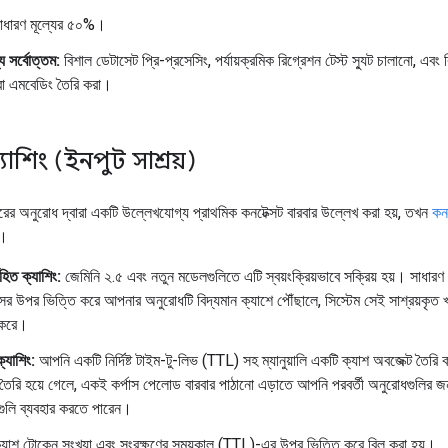
াধারণ মূল্যের ৫০%।
য সর্বোত্তম:
বিশাল ডেটাসেট প্রি-প্রসেসিং, পর্যায়ক্রমিক রিগ্রেশন টেস্ট স্যুট চালানো, এবং 
া এমবেডিং তৈরি করা।
ক্যাশিং (ইনপুট সাশ্রয়)
র অনুরোধ দ্বারা একটি উল্লেখযোগ্য প্রাথমিক কনটেক্সট বারবার উল্লেখ করা হয়, তখন
কনট
়।
িহিত ক্যাশিং:
জেমিনি ২.৫ এবং নতুন মডেলগুলিতে এটি স্বয়ংক্রিয়ভাবে সক্রিয় হয়। সাধারণ 
ক্সের উপর ভিত্তি করে আপনার অনুরোধটি বিদ্যমান ক্যাশে পৌঁছালে, সিস্টেম সেই সাশ্রয়কৃ
 করে।
 ক্যাশিং:
আপনি একটি নির্দিষ্ট টাইম-টু-লিভ (TTL) সহ ম্যানুয়ালি একটি ক্যাশ অবজেক্ট তৈর
তৈরি হয়ে গেলে, একই কর্পাস পেলোড বারবার পাঠানো এড়াতে আপনি পরবর্তী অনুরোধগুলির জন
ুলি ব্যবহার করতে পারেন।
যাশ টোকেন সংখ্যা এবং সংরক্ষণের সময়কাল (TTL)-এর উপর ভিত্তি করে বিল করা হয়।