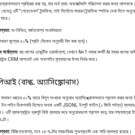
ক্রোনাসভাবে প্রক্রিয়া করা হয়, যার অর্থ ব্যাচ অবজেক্টগুলি পরিচালনা করার জন্য আপনাকে 
যেহেতু এটি "শেডেডেবল" ট্র্যাফিক, তাই সিস্টেমে সাধারণ ট্র্যাফিক স্পাইক দেখা দিলে অনুরো
 পারে।
োগ্যতা:
অ-নিশ্চিত, বর্জনযোগ্য সংকটময়তা
ধারণ মূল্যের ৫০% (প্রতি টোকেন অনুযায়ী বিল করা হবে)।
য সর্বোত্তম:
বহু-ধাপের এজেন্টিক ওয়ার্কফ্লো, যেখানে N+1 নম্বর কলটি N নম্বর কলের আউ
্রাউন্ড CRM আপডেট এবং অফলাইন মূল্যায়নের উপর নির্ভর করে।
পিআই (বাল্ক
,
অ্যাসিঙ্ক্রোনাস)
সাধারণ খরচের ৫০% ব্যয়ে বিপুল সংখ্যক অনুরোধ অ্যাসিঙ্ক্রোনাসভাবে প্রসেস করার জন্য
ইন-লাইন ডিকশনারি হিসেবে অথবা একটি JSONL ইনপুট ফাইল (২ জিবি পর্যন্ত) ব্যবহার
 এটি ব্যাকগ্রাউন্ড থ্রুপুট কিউ ব্যবহার করে অনুরোধগুলো প্রসেস করে, যার লক্ষ্যমাত্রা টার্
ঘণ্টা।
োগ্যতা:
বিচ্ছিন্নযোগ্য, তবে ২৪-ঘণ্টার স্বয়ংক্রিয় পুনঃপ্রচেষ্টা এবং সারি ব্যবস্থা রয়েছে।