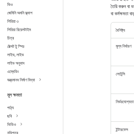
ভিও
তৈরি করুন বা 
জেমিনি অমনি ফ্ল্যাশ
বা কর্মক্ষমতা ব
লিরিয়া ৩
লিরিয়া রিয়েলটাইম
বৈশিষ্ট্য
চিত্র
মূল্য নির্ধারণ
টেক্সট টু স্পিচ
লাইভ
,
লাইভ
লাইভ অনুবাদ
এম্বেডিং
লেটেন্সি
যন্ত্রমানব নির্মাণ বিদ্যা
মূল ক্ষমতা
নির্ভরযোগ্যতা
পাঠ্য
ছবি
ভিডিও
ইন্টারফেস
নথিপত্র