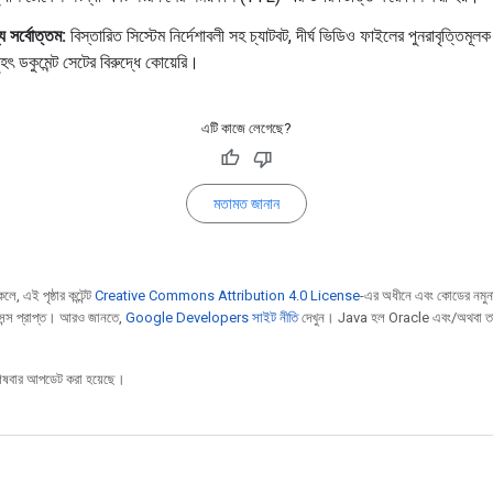
য সর্বোত্তম:
বিস্তারিত সিস্টেম নির্দেশাবলী সহ চ্যাটবট, দীর্ঘ ভিডিও ফাইলের পুনরাবৃত্তিমূলক
হৎ ডকুমেন্ট সেটের বিরুদ্ধে কোয়েরি।
এটি কাজে লেগেছে?
মতামত জানান
ে, এই পৃষ্ঠার কন্টেন্ট
Creative Commons Attribution 4.0 License
-এর অধীনে এবং কোডের নমুন
েন্স প্রাপ্ত। আরও জানতে,
Google Developers সাইট নীতি
দেখুন। Java হল Oracle এবং/অথবা তার
ষবার আপডেট করা হয়েছে।