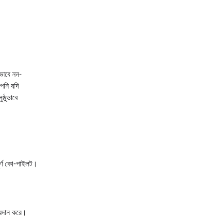
রভাবে নন-
আপনি যদি
ষ্ঠুভাবে
পূর্ণ কো-পাইলট।
্রদান করে।