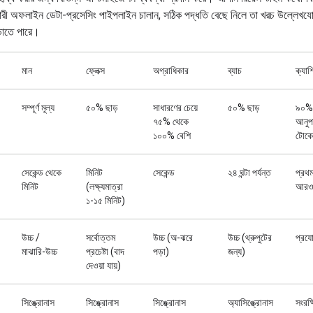
ভারী অফলাইন ডেটা-প্রসেসিং পাইপলাইন চালান, সঠিক পদ্ধতি বেছে নিলে তা খরচ উল্লেখয
াড়াতে পারে।
মান
ফ্লেক্স
অগ্রাধিকার
ব্যাচ
ক্যাশ
সম্পূর্ণ মূল্য
৫০% ছাড়
সাধারণের চেয়ে
৫০% ছাড়
৯০% 
৭৫% থেকে
আনুপ
১০০% বেশি
টোকে
সেকেন্ড থেকে
মিনিট
সেকেন্ড
২৪ ঘন্টা পর্যন্ত
প্রথ
মিনিট
(লক্ষ্যমাত্রা
আরও 
১-১৫ মিনিট)
উচ্চ /
সর্বোত্তম
উচ্চ (অ-ঝরে
উচ্চ (থ্রুপুটের
প্রযো
মাঝারি-উচ্চ
প্রচেষ্টা (বাদ
পড়া)
জন্য)
দেওয়া যায়)
সিঙ্ক্রোনাস
সিঙ্ক্রোনাস
সিঙ্ক্রোনাস
অ্যাসিঙ্ক্রোনাস
সংরক্