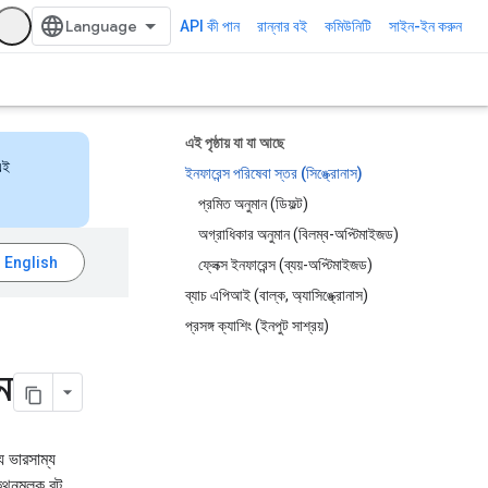
API কী পান
রান্নার বই
কমিউনিটি
সাইন-ইন করুন
এই পৃষ্ঠায় যা যা আছে
এই
ইনফারেন্স পরিষেবা স্তর (সিঙ্ক্রোনাস)
প্রমিত অনুমান (ডিফল্ট)
অগ্রাধিকার অনুমান (বিলম্ব-অপ্টিমাইজড)
ফ্লেক্স ইনফারেন্স (ব্যয়-অপ্টিমাইজড)
ব্যাচ এপিআই (বাল্ক, অ্যাসিঙ্ক্রোনাস)
প্রসঙ্গ ক্যাশিং (ইনপুট সাশ্রয়)
ন
ে ভারসাম্য
পকথনমূলক বট