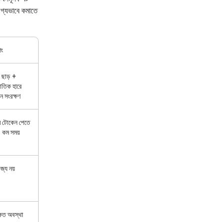
োগ্যভাবে কমাতে
িং
ছাড় +
াতিক হারে
ন সংরক্ষণ
ম টোকেন পেতে
কম সময়
জ্য নয়
ষিত অবস্থা