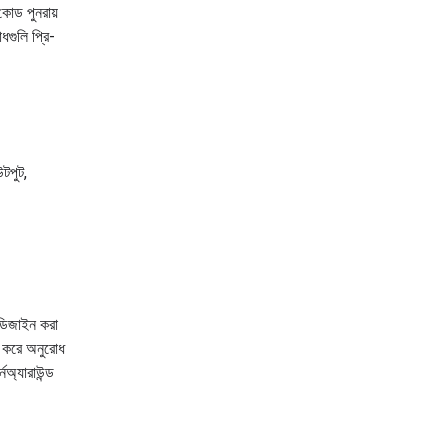
কোড পুনরায়
ধগুলি প্রি-
টপুট,
 ডিজাইন করা
 করে অনুরোধ
নঅ্যারাউন্ড