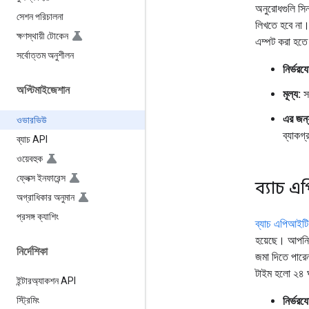
অনুরোধগুলি সিন
সেশন পরিচালনা
লিখতে হবে না। 
ক্ষণস্থায়ী টোকেন
এম্পট করা হতে
সর্বোত্তম অনুশীলন
নির্ভরয
অপ্টিমাইজেশান
মূল্য:
সা
এর জন্
ওভারভিউ
ব্যাকগ
ব্যাচ API
ওয়েবহুক
ফ্লেক্স ইনফারেন্স
ব্যাচ এ
অগ্রাধিকার অনুমান
প্রসঙ্গ ক্যাশিং
ব্যাচ এপিআইটি
হয়েছে। আপনি 
নির্দেশিকা
জমা দিতে পারেন।
টাইম হলো ২৪ 
ইন্টারঅ্যাকশন API
নির্ভরয
স্ট্রিমিং