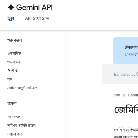
ডক্স
API রেফারেন্স
শুরু করুন
ইন্টারঅ
ওভারভিউ
এপিআইটি 
শুরু করুন
API কী
দাম
কোডিং এজেন্ট সেটআপ
হোম
Gemin
মডেল
জেমিন
সব মডেল
সর্বশেষ জেমিনি মডেল
জেমিনি এপিআই আ
ন্যানো কলা
বজায় রাখতে স