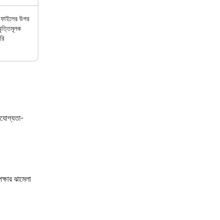
ফাইলের উপর
বৃত্তিমূলক
রি
রযোগ্যতা-
েক্ষার ঝামেলা