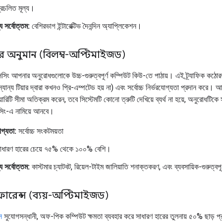
রচলিত মূল্য।
য সর্বোত্তম:
বেশিরভাগ ইন্টারেক্টিভ দৈনন্দিন অ্যাপ্লিকেশন।
ার অনুমান (বিলম্ব-অপ্টিমাইজড)
সিং আপনার অনুরোধগুলোকে উচ্চ-গুরুত্বপূর্ণ কম্পিউট কিউ-তে পাঠায়। এই ট্র্যাফিক কঠো
ান্য টিয়ার দ্বারা কখনও প্রি-এম্পটেড হয় না) এবং সর্বোচ্চ নির্ভরযোগ্যতা প্রদান করে। 
োরিটি সীমা অতিক্রম করেন, তবে সিস্টেমটি কোনো ত্রুটি দেখিয়ে ব্যর্থ না হয়ে, অনুরোধটিকে সু
্রসেসিং-এ নামিয়ে আনবে।
োগ্যতা:
সর্বোচ্চ সংকটময়তা
াধারণ হারের চেয়ে ৭৫% থেকে ১০০% বেশি।
য সর্বোত্তম:
কাস্টমার চ্যাটবট, রিয়েল-টাইম জালিয়াতি শনাক্তকরণ, এবং ব্যবসায়িক-গুরুত্ব
নফারেন্স (ব্যয়-অপ্টিমাইজড)
স
সুযোগসন্ধানী, অফ-পিক কম্পিউট ক্ষমতা ব্যবহার করে সাধারণ হারের তুলনায় ৫০% ছাড় প