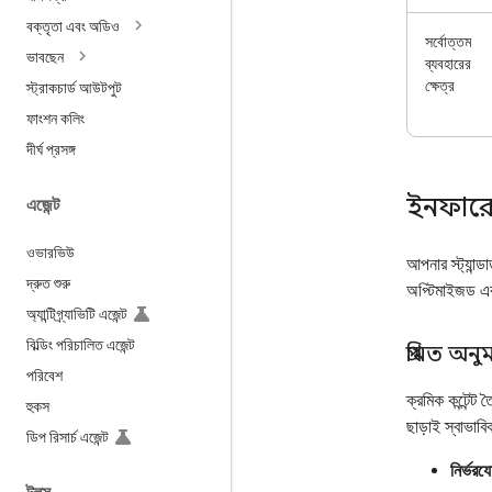
বক্তৃতা এবং অডিও
সর্বোত্তম
ভাবছেন
ব্যবহারের
ক্ষেত্র
স্ট্রাকচার্ড আউটপুট
ফাংশন কলিং
দীর্ঘ প্রসঙ্গ
ইনফারেন্
এজেন্ট
ওভারভিউ
আপনার স্ট্যান্
দ্রুত শুরু
অপ্টিমাইজড এব
অ্যান্টিগ্র্যাভিটি এজেন্ট
বিল্ডিং পরিচালিত এজেন্ট
প্রমিত অন
পরিবেশ
ক্রমিক কন্টেন্ট
হুকস
ছাড়াই স্বাভাবি
ডিপ রিসার্চ এজেন্ট
নির্ভরয