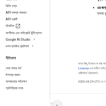
বিলিং তথ্য
এর জন্
API সমস্যা সমাধান
অথবা বৃ
API ত্রুটি
স্ট্যাটাস
অংশীদার এবং লাইব্রেরি ইন্টিগ্রেশন
Google AI Studio
গুগল ক্লাউড প্ল্যাটফর্ম
নীতিমালা
অন্য কিছু উল্লেখ না করা থাকল
সেবা পাবার শর্ত
License
-এর অধীনে লাইস
রেজিস্টার্ড ট্রেডমার্ক।
উপলব্ধ অঞ্চল
অপব্যবহার পর্যবেক্ষণ
2026-04-29 UTC-তে শে
প্রতিক্রিয়া তথ্য
শর্তাবলী
গোপনীয়তা
Manage cookies