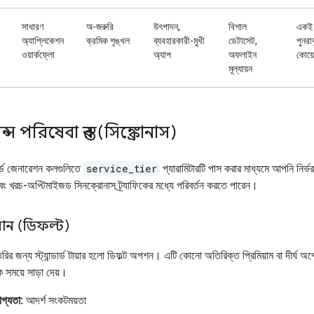
সাধারণ
অ-জরুরি
উৎপাদন,
বিশাল
একই 
অ্যাপ্লিকেশন
ক্রমিক শৃঙ্খল
ব্যবহারকারী-মুখী
ডেটাসেট,
পুনরা
ওয়ার্কফ্লো
অ্যাপ
অফলাইন
কোয়ে
মূল্যায়ন
স পরিষেবা স্তর (সিঙ্ক্রোনাস)
ডার্ড জেনারেশন কলগুলিতে
service_tier
প্যারামিটারটি পাস করার মাধ্যমে আপনি নির্ভ
ং খরচ-অপ্টিমাইজড সিনক্রোনাস ট্র্যাফিকের মধ্যে পরিবর্তন করতে পারেন।
ুমান (ডিফল্ট)
 তৈরির জন্য স্ট্যান্ডার্ড টায়ার হলো ডিফল্ট অপশন। এটি কোনো অতিরিক্ত প্রিমিয়াম বা দীর্ঘ অপ
ক সময়ে সাড়া দেয়।
োগ্যতা:
আদর্শ সংকটময়তা