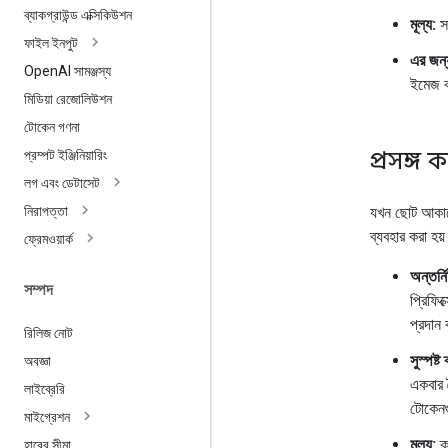
ব্যাকগ্রাউন্ড এক্সিকিউশন
মূল্য:
স
ফাইল ইনপুট
এর জন্
Open
AI সামঞ্জস্য
ইমেজ ব
মিডিয়া রেজোলিউশন
টোকেন গণনা
প্রসঙ্গ 
প্রম্পট ইঞ্জিনিয়ারিং
লগ এবং ডেটাসেট
যখন ছোট আকারে
নিরাপত্তা
ব্যবহার করা হয
ফ্রেমওয়ার্ক
অন্তর্ন
সম্পদ
প্রিফি
প্রদান
রিলিজ নোট
সুস্পষ্ট
অবজ্ঞা
একবার 
লাইব্রেরি
টোকেনগ
মাইগ্রেশন
মূল্য:
ক্
হারের সীমা