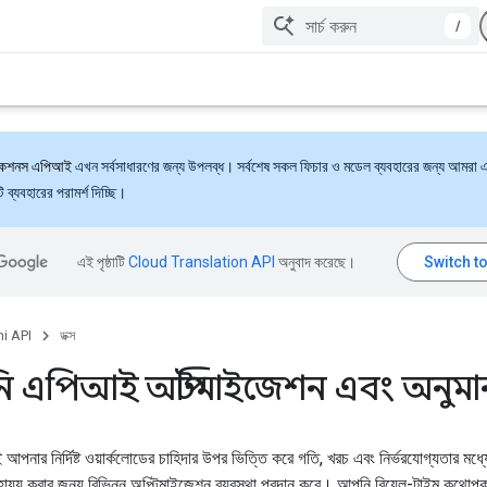
/
্যাকশনস এপিআই
এখন সর্বসাধারণের জন্য উপলব্ধ। সর্বশেষ সকল ফিচার ও মডেল ব্যবহারের জন্য আমরা 
ব্যবহারের পরামর্শ দিচ্ছি।
এই পৃষ্ঠাটি
Cloud Translation API
অনুবাদ করেছে।
i API
ডক্স
ি এপিআই অপ্টিমাইজেশন এবং অনুমা
পনার নির্দিষ্ট ওয়ার্কলোডের চাহিদার উপর ভিত্তি করে গতি, খরচ এবং নির্ভরযোগ্যতার মধ্য
াহায্য করার জন্য বিভিন্ন অপ্টিমাইজেশন ব্যবস্থা প্রদান করে। আপনি রিয়েল-টাইম কথো