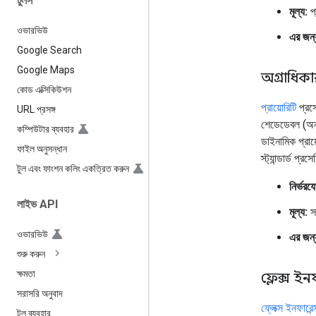
টুলস
মূল্য:
প্
ওভারভিউ
এর জন্
Google Search
Google Maps
অগ্রাধিক
কোড এক্সিকিউশন
প্রায়োরিটি
প্রসে
URL প্রসঙ্গ
শেডেডেবল (অন্য
কম্পিউটার ব্যবহার
ডাইনামিক প্রায়
ফাইল অনুসন্ধান
স্ট্যান্ডার্ড প
টুল এবং ফাংশন কলিং একত্রিত করুন
নির্ভরয
লাইভ API
মূল্য:
স
ওভারভিউ
এর জন্
শুরু করুন
ক্ষমতা
ফ্লেক্স ই
সরাসরি অনুবাদ
ফ্লেক্স ইনফারেন্
টুল ব্যবহার