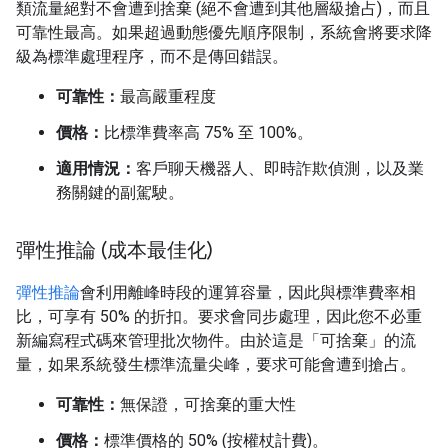
類流量絕對不會遭到捨棄 (絕不會遭到其他層級搶占)，而且
可靠性最高。如果超過動態優先順序限制，系統會將要求降
級為標準處理程序，而不是傳回錯誤。
可靠性：
最高嚴重程度
價格：
比標準費率高 75% 至 100%。
適用情況：
客戶聊天機器人、即時詐欺偵測，以及業
務關鍵的副駕駛。
彈性推論 (成本最佳化)
彈性推論
會利用離峰時段的運算容量，因此與標準費率相
比，可享有 50% 的折扣。要求會同步處理，因此您不必重
新編寫程式碼來管理批次物件。由於這是「可捨棄」的流
量，如果系統發生標準流量尖峰，要求可能會遭到搶占。
可靠性：
無保證，可捨棄的重大性
價格：
標準價格的 50% (按權杖計費)。