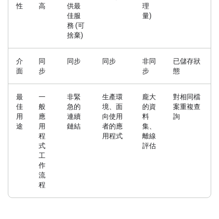
性
高
供最
理
佳服
量)
務 (可
捨棄)
介
同
同步
同步
非同
已儲存狀
面
步
步
態
最
一
非緊
生產環
龐大
對相同檔
佳
般
急的
境、面
的資
案重複查
用
應
連續
向使用
料
詢
途
用
鏈結
者的應
集、
程
用程式
離線
式
評估
工
作
流
程