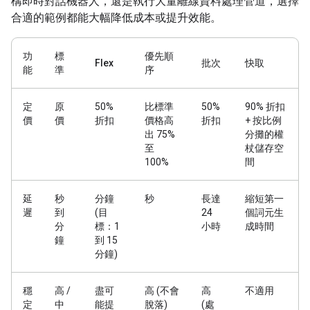
構即時對話機器人，還是執行大量離線資料處理管道，選擇
合適的範例都能大幅降低成本或提升效能。
功
標
優先順
Flex
批次
快取
能
準
序
定
原
50%
比標準
50%
90% 折扣
價
價
折扣
價格高
折扣
+ 按比例
出 75%
分攤的權
至
杖儲存空
100%
間
延
秒
分鐘
秒
長達
縮短第一
遲
到
(目
24
個詞元生
分
標：1
小時
成時間
鐘
到 15
分鐘)
穩
高 /
盡可
高 (不會
高
不適用
定
中
能提
脫落)
(處