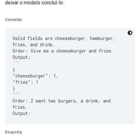
deixar o modelo concluí-lo:
Comando
:
Valid fields are cheeseburger, hamburger,
fries, and drink.
Order: Give me a cheeseburger and fries
Output:
```
{
"cheeseburger": 1,
"fries": 1
}
```
Order: I want two burgers, a drink, and
fries.
Resposta: