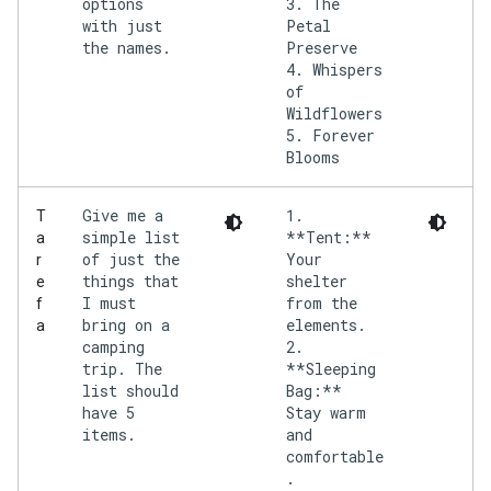
options
3. The
with just
Petal
the names.
Preserve
4. Whispers
of
Wildflowers
5. Forever
Give me a
1.
T
simple list
**Tent:**
a
of just the
Your
r
things that
shelter
e
I must
from the
f
bring on a
elements.
a
camping
2.
trip. The
**Sleeping
list should
Bag:**
have 5
Stay warm
items.
and
comfortable
.