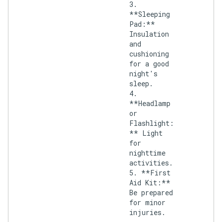
3.
**Sleeping
Pad:**
Insulation
and
cushioning
for a good
night's
sleep.
4.
**Headlamp
or
Flashlight:
** Light
for
nighttime
activities.
5. **First
Aid Kit:**
Be prepared
for minor
injuries.