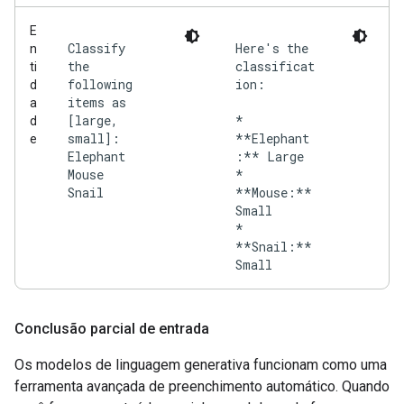
E
Classify
Here's the
n
the
classificat
ti
following
ion:
d
items as
a
[large,
*
d
small]:
**Elephant
e
Elephant
:** Large
Mouse
*
Snail
**Mouse:**
Small
*
**Snail:**
Conclusão parcial de entrada
Os modelos de linguagem generativa funcionam como uma
ferramenta avançada de preenchimento automático. Quando