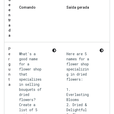
e
Comando
Saída gerada
e
n
tr
a
d
a
P
What's a
Here are 5
e
good name
names for a
r
for a
flower shop
g
flower shop
specializin
u
that
g in dried
n
specializes
flowers:
t
in selling
a
bouquets of
1.
dried
Everlasting
flowers?
Blooms
Create a
2. Dried &
list of 5
Delightful