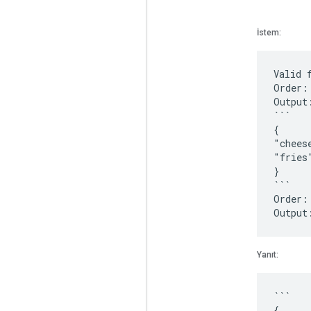
İstem:
Valid 
Order:
Output
```
{
"chees
"fries
}
```
Order:
Yanıt:
```
{