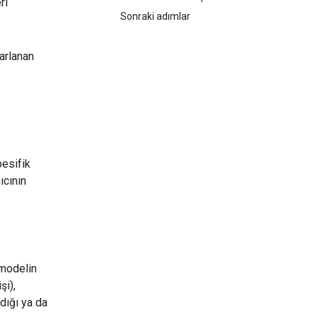
ri
Sonraki adımlar
sarlanan
pesifik
ıcının
 modelin
şi),
dığı ya da