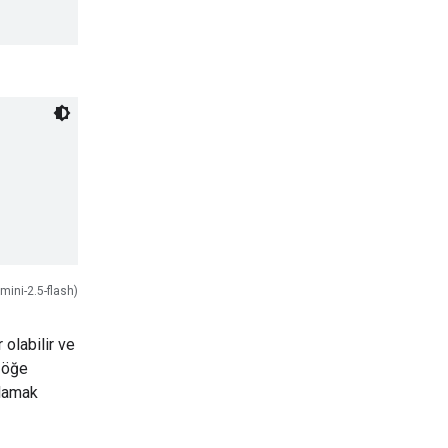
mini-2.5-flash)
olabilir ve
 öğe
tlamak