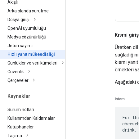
Akışlı
Arka planda yürütme
Dosya girişi
Open
AI uyumluluğu
Kısmi gir
Medya çözünürlüğü
Jeton sayımı
Üretken dil
sağladığını
Hızlı yanıt mühendisliği
kısmı yanıt
Günlükler ve veri kümeleri
örnekleri y
Güvenlik
Çerçeveler
Aşağıdaki ö
Kaynaklar
İstem:
Sürüm notları
For th
Kullanımdan Kaldırmalar
cheese
Kütüphaneler
drink,
Taşıma