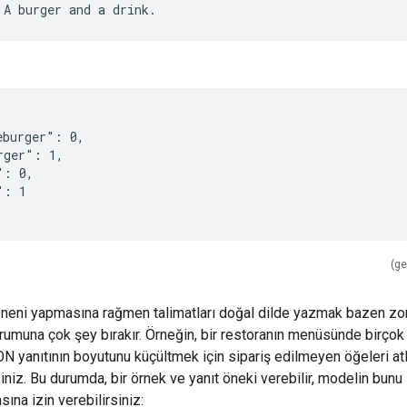
eburger": 0,
rger": 1,
": 0,
": 1
(ge
neni yapmasına rağmen talimatları doğal dilde yazmak bazen zor 
rumuna çok şey bırakır. Örneğin, bir restoranın menüsünde birçok
SON yanıtının boyutunu küçültmek için sipariş edilmeyen öğeleri a
siniz. Bu durumda, bir örnek ve yanıt öneki verebilir, modelin bunu
na izin verebilirsiniz: