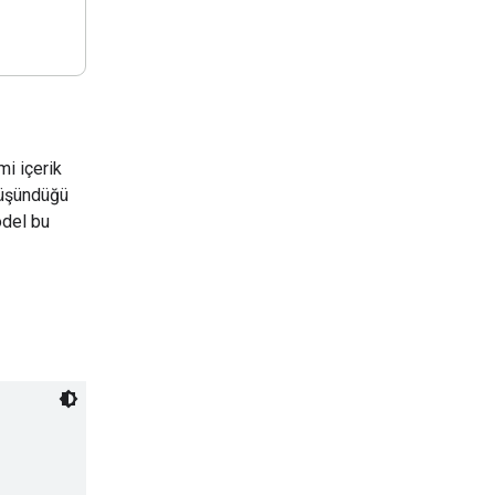
mi içerik
düşündüğü
odel bu