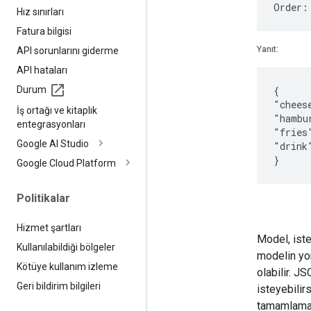
Hız sınırları
Fatura bilgisi
Yanıt:
API sorunlarını giderme
API hataları
Durum
{
"chees
İş ortağı ve kitaplık
"hambu
entegrasyonları
"fries
Google AI Studio
"drink
Google Cloud Platform
Politikalar
Hizmet şartları
Model, iste
Kullanılabildiği bölgeler
modelin yo
Kötüye kullanım izleme
olabilir. J
Geri bildirim bilgileri
isteyebilir
tamamlaması