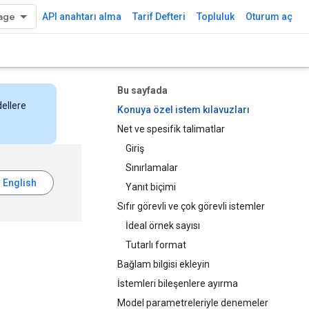
API anahtarı alma
Tarif Defteri
Topluluk
Oturum aç
Bu sayfada
dellere
Konuya özel istem kılavuzları
Net ve spesifik talimatlar
Giriş
Sınırlamalar
Yanıt biçimi
Sıfır görevli ve çok görevli istemler
İdeal örnek sayısı
Tutarlı format
Bağlam bilgisi ekleyin
İstemleri bileşenlere ayırma
Model parametreleriyle denemeler