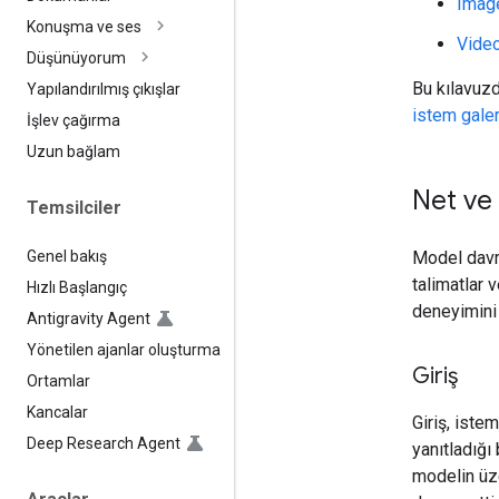
Imag
Konuşma ve ses
Video
Düşünüyorum
Bu kılavuzd
Yapılandırılmış çıkışlar
istem gale
İşlev çağırma
Uzun bağlam
Net ve 
Temsilciler
Genel bakış
Model davra
talimatlar 
Hızlı Başlangıç
deneyimini 
Antigravity Agent
Yönetilen ajanlar oluşturma
Giriş
Ortamlar
Kancalar
Giriş, iste
Deep Research Agent
yanıtladığı 
modelin üze