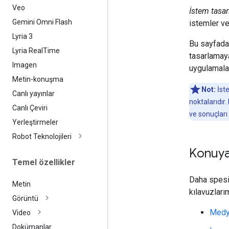
Veo
İstem tasar
Gemini Omni Flash
istemler ve
Lyria 3
Bu sayfada
Lyria Real
Time
tasarlamaya
Imagen
uygulamalar
Metin-konuşma
Not:
İste
Canlı yayınlar
noktalarıdır
Canlı Çeviri
ve sonuçları i
Yerleştirmeler
Robot Teknolojileri
Konuya 
Temel özellikler
Daha spesif
Metin
kılavuzları
Görüntü
Medya
Video
Dokümanlar