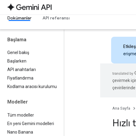
Dokümanlar
API referansı
Başlama
Etkileş
Genel bakış
erişmek
Başlarken
API anahtarları
Fiyatlandırma
çevirmek içi
Kodlama aracısı kurulumu
çevirilerinde 
Modeller
Ana Sayfa
Tüm modeller
Hızlı 
En yeni Gemini modelleri
Nano Banana