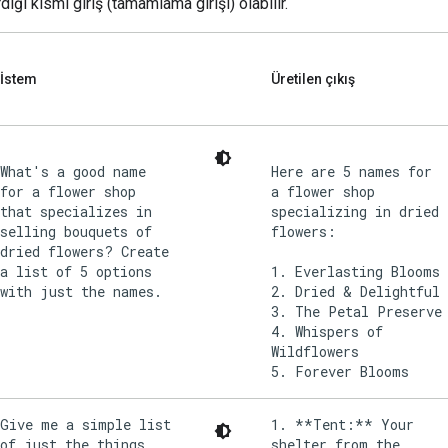
diği kısmi giriş (tamamlama girişi) olabilir.
İstem
Üretilen çıkış
What's a good name
Here are 5 names for
for a flower shop
a flower shop
that specializes in
specializing in dried
selling bouquets of
flowers:
dried flowers? Create
a list of 5 options
1. Everlasting Blooms
with just the names.
2. Dried & Delightful
3. The Petal Preserve
4. Whispers of
Wildflowers
Give me a simple list
1. **Tent:** Your
of just the things
shelter from the