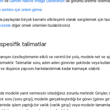
en
ve
Gemini Native Image Generation
ile görüntü üretme istemle
 üretimi için istem girme
a paylaşılan birçok kavramı etkileşimli olarak sergilemek için ta
risinde
diğer örnek istemleri bulabilirsiniz.
spesifik talimatlar
nışını özelleştirmenin etkili ve verimli bir yolu, modele net ve s
vermektir. Talimatlar soru, adım adım görevler şeklinde veya kullan
ve düşünce yapısını haritalandırmak kadar karmaşık olabilir.
mde modelin yanıt vermesini istediğiniz zorunlu metindir. Girişler;
bir soru (soru girişi), modelin gerçekleştirdiği bir görev (görev giri
rinde işlem yaptığı bir varlık (varlık girişi) veya modelin tamamla