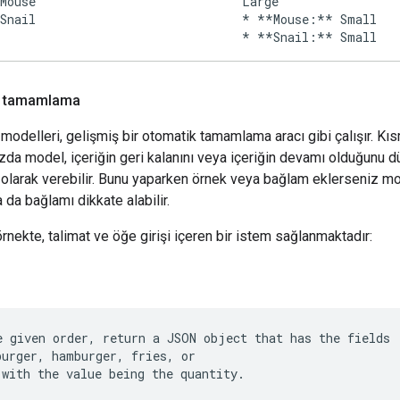
Mouse
Large
Snail
* **Mouse:** Small
iş tamamlama
 modelleri, gelişmiş bir otomatik tamamlama aracı gibi çalışır. Kıs
zda model, içeriğin geri kalanını veya içeriğin devamı olduğunu 
 olarak verebilir. Bunu yaparken örnek veya bağlam eklerseniz m
a da bağlamı dikkate alabilir.
rnekte, talimat ve öğe girişi içeren bir istem sağlanmaktadır:
e given order, return a JSON object that has the fields
burger, hamburger, fries, or
 with the value being the quantity.