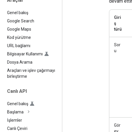
Araçlar
devam ettir
Genel bakış
Giri
Google Search
ş
türü
Google Maps
Kod yürütme
Sor
URL bağlamı
u
Bilgisayar Kullanımı
Dosya Arama
Araçları ve işlev çağırmayı
birleştirme
Canlı API
Genel bakış
Başlama
İşlemler
Gör
Canlı Çeviri
ev