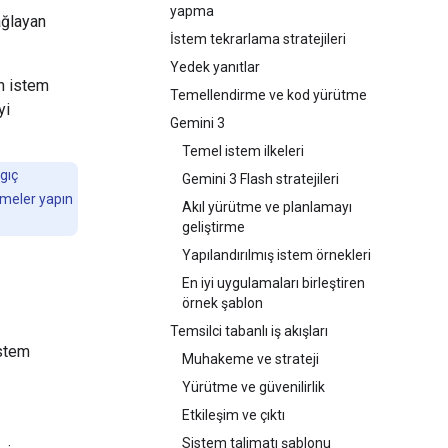
yapma
ağlayan
İstem tekrarlama stratejileri
Yedek yanıtlar
n istem
Temellendirme ve kod yürütme
yi
Gemini 3
Temel istem ilkeleri
gıç
Gemini 3 Flash stratejileri
emeler yapın
Akıl yürütme ve planlamayı
geliştirme
Yapılandırılmış istem örnekleri
En iyi uygulamaları birleştiren
örnek şablon
Temsilci tabanlı iş akışları
istem
Muhakeme ve strateji
Yürütme ve güvenilirlik
Etkileşim ve çıktı
Sistem talimatı şablonu