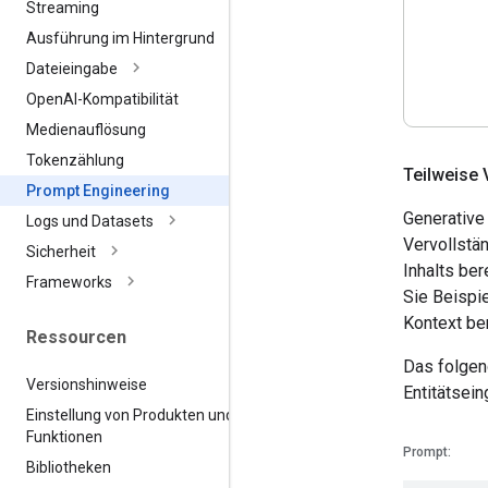
Streaming
Ausführung im Hintergrund
Dateieingabe
Open
AI-Kompatibilität
Medienauflösung
Tokenzählung
Teilweise 
Prompt Engineering
Generative
Logs und Datasets
Vervollstä
Sicherheit
Inhalts ber
Frameworks
Sie Beispi
Kontext be
Ressourcen
Das folgen
Versionshinweise
Entitätsein
Einstellung von Produkten und
Funktionen
Prompt:
Bibliotheken