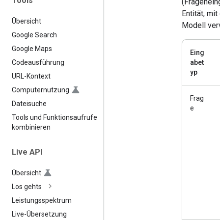
Tools
(Fragenein
Entität, mi
Übersicht
Modell ver
Google Search
Google Maps
Eing
abet
Codeausführung
yp
URL-Kontext
Computernutzung
Frag
Dateisuche
e
Tools und Funktionsaufrufe
kombinieren
Live API
Übersicht
Los gehts
Leistungsspektrum
Live-Übersetzung