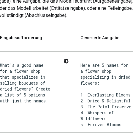
gabe), eine Aufgabe, die das Modell ausführt (Aufgabeneingabe),
t der das Modell arbeitet (Entitätseingabe), oder eine Teileingabe
vollständigt (Abschlusseingabe).
Eingabeaufforderung
Generierte Ausgabe
What's a good name
Here are 5 names for
for a flower shop
a flower shop
that specializes in
specializing in dried
selling bouquets of
flowers:
dried flowers? Create
a list of 5 options
1. Everlasting Blooms
with just the names.
2. Dried & Delightful
3. The Petal Preserve
4. Whispers of
Wildflowers