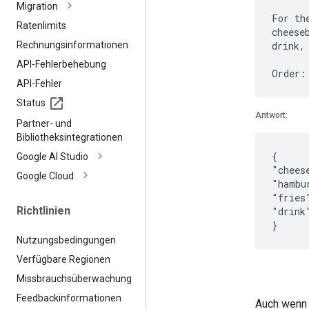
Migration
For th
Ratenlimits
cheese
Rechnungsinformationen
drink,
API-Fehlerbehebung
API-Fehler
Status
Antwort:
Partner- und
Bibliotheksintegrationen
{
Google AI Studio
"chees
Google Cloud
"hambu
"fries
Richtlinien
"drink
Nutzungsbedingungen
Verfügbare Regionen
Missbrauchsüberwachung
Feedbackinformationen
Auch wenn 