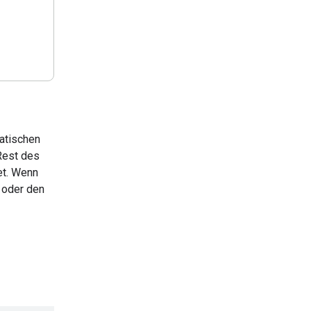
matischen
Rest des
et. Wenn
 oder den