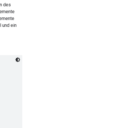
on des
Elemente
lemente
l und ein