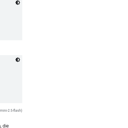
mini-2.5-flash)
, die