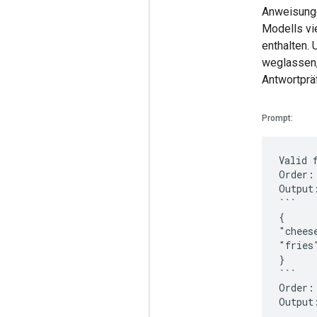
Anweisungen
Modells vi
enthalten.
weglassen, 
Antwortprä
Prompt:
Valid 
Order:
Output
```
{
"chees
"fries
}
```
Order: