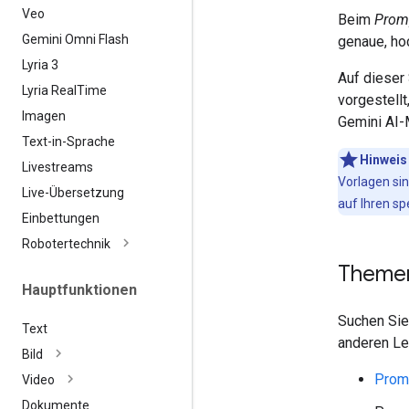
Veo
Beim
Prom
Gemini Omni Flash
genaue, ho
Lyria 3
Auf dieser
Lyria Real
Time
vorgestellt
Imagen
Gemini AI-
Text-in-Sprache
Hinweis
Livestreams
Vorlagen si
Live-Übersetzung
auf Ihren s
Einbettungen
Robotertechnik
Themen
Hauptfunktionen
Suchen Sie
Text
anderen Le
Bild
Prom
Video
Dokumente