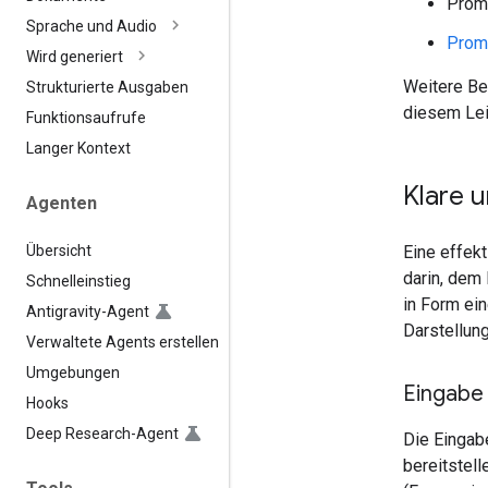
Promp
Sprache und Audio
Promp
Wird generiert
Weitere Be
Strukturierte Ausgaben
diesem Lei
Funktionsaufrufe
Langer Kontext
Klare 
Agenten
Übersicht
Eine effek
darin, dem
Schnelleinstieg
in Form ein
Antigravity-Agent
Darstellun
Verwaltete Agents erstellen
Umgebungen
Eingabe
Hooks
Deep Research-Agent
Die Eingabe
bereitstell