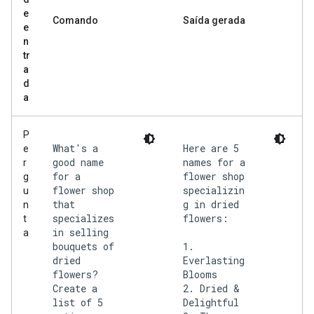
e
Comando
Saída gerada
e
n
tr
a
d
a
P
What's a
Here are 5
e
good name
names for a
r
for a
flower shop
g
flower shop
specializin
u
that
g in dried
n
specializes
flowers:
t
in selling
a
bouquets of
1.
dried
Everlasting
flowers?
Blooms
Create a
2. Dried &
list of 5
Delightful