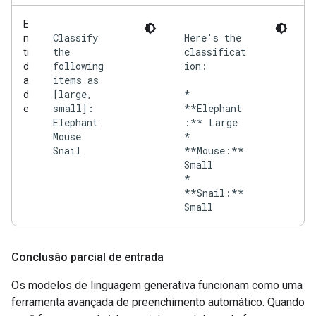
E
Classify
Here's the
n
the
classificat
ti
following
ion:
d
items as
a
[large,
*
d
small]:
**Elephant
e
Elephant
:** Large
Mouse
*
Snail
**Mouse:**
Small
*
**Snail:**
Conclusão parcial de entrada
Os modelos de linguagem generativa funcionam como uma
ferramenta avançada de preenchimento automático. Quando