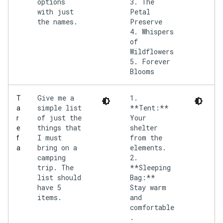
options
3. The
with just
Petal
the names.
Preserve
4. Whispers
of
Wildflowers
5. Forever
Give me a
1.
T
simple list
**Tent:**
a
of just the
Your
r
things that
shelter
e
I must
from the
f
bring on a
elements.
a
camping
2.
trip. The
**Sleeping
list should
Bag:**
have 5
Stay warm
items.
and
comfortable
.