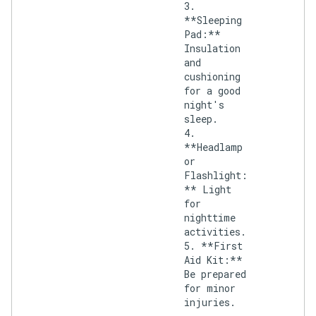
3.
**Sleeping
Pad:**
Insulation
and
cushioning
for a good
night's
sleep.
4.
**Headlamp
or
Flashlight:
** Light
for
nighttime
activities.
5. **First
Aid Kit:**
Be prepared
for minor
injuries.