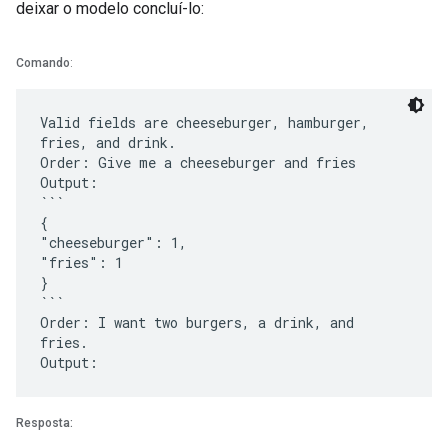
deixar o modelo concluí-lo:
Comando
:
Valid fields are cheeseburger, hamburger,
fries, and drink.
Order: Give me a cheeseburger and fries
Output:
```
{
"cheeseburger": 1,
"fries": 1
}
```
Order: I want two burgers, a drink, and
fries.
Resposta: