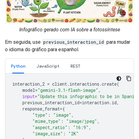
Infográfico gerado com IA sobre a fotossíntese
Em seguida, use
previous_interaction_id
para mudar
o idioma do gráfico para espanhol.
Python
JavaScript
REST
interaction_2
=
client
.
interactions
.
create
(
model
=
"gemini-3.1-flash-image"
,
input
=
"Update this infographic to be in Spanis
previous_interaction_id
=
interaction
.
id
,
response_format
=
{
"type"
:
"image"
,
"mime_type"
:
"image/jpeg"
,
"aspect_ratio"
:
"16:9"
,
"image_size"
:
"2K"