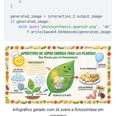
},
)
generated_image
=
interaction_2
.
output_image
if
generated_image
:
with
open
(
"photosynthesis_spanish.png"
,
"wb"
)
f
.
write
(
base64
.
b64decode
(
generated_image
.
d
Infográfico gerado com IA sobre a fotossíntese em
espanhol