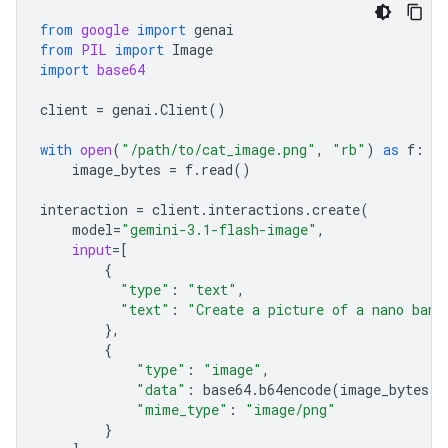
from
google
import
genai
from
PIL
import
Image
import
base64
client
=
genai
.
Client
()
with
open
(
"/path/to/cat_image.png"
,
"rb"
)
as
f
:
image_bytes
=
f
.
read
()
interaction
=
client
.
interactions
.
create
(
model
=
"gemini-3.1-flash-image"
,
input
=
[
{
"type"
:
"text"
,
"text"
:
"Create a picture of a nano bana
},
{
"type"
:
"image"
,
"data"
:
base64
.
b64encode
(
image_bytes
)
.
"mime_type"
:
"image/png"
}