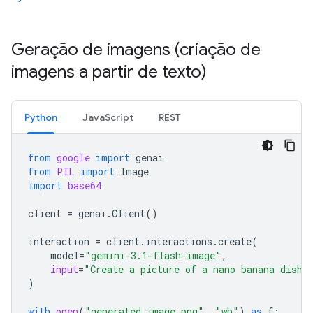
Geração de imagens (criação de
imagens a partir de texto)
Python
JavaScript
REST
from
google
import
genai
from
PIL
import
Image
import
base64
client
=
genai
.
Client
()
interaction
=
client
.
interactions
.
create
(
model
=
"gemini-3.1-flash-image"
,
input
=
"Create a picture of a nano banana dish 
)
with
open
(
"generated_image.png"
,
"wb"
)
as
f
: