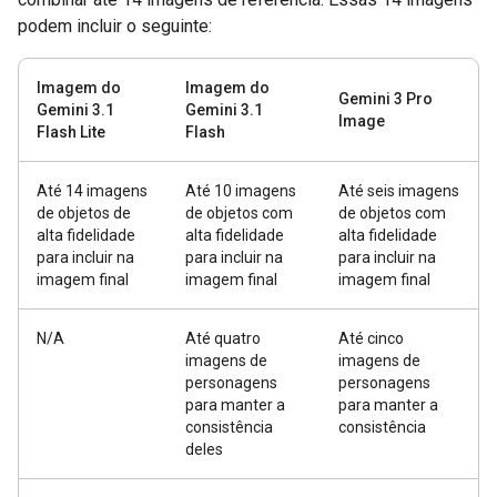
podem incluir o seguinte:
Imagem do
Imagem do
Gemini 3 Pro
Gemini 3.1
Gemini 3.1
Image
Flash Lite
Flash
Até 14 imagens
Até 10 imagens
Até seis imagens
de objetos de
de objetos com
de objetos com
alta fidelidade
alta fidelidade
alta fidelidade
para incluir na
para incluir na
para incluir na
imagem final
imagem final
imagem final
N/A
Até quatro
Até cinco
imagens de
imagens de
personagens
personagens
para manter a
para manter a
consistência
consistência
deles