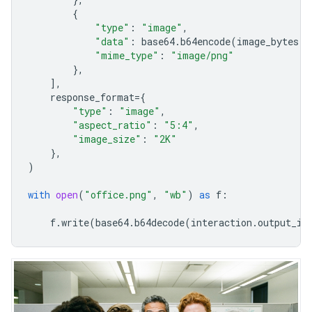
{
"type"
:
"image"
,
"data"
:
base64
.
b64encode
(
image_bytes
)
.
"mime_type"
:
"image/png"
},
],
response_format
=
{
"type"
:
"image"
,
"aspect_ratio"
:
"5:4"
,
"image_size"
:
"2K"
},
)
with
open
(
"office.png"
,
"wb"
)
as
f
:
f
.
write
(
base64
.
b64decode
(
interaction
.
output_im