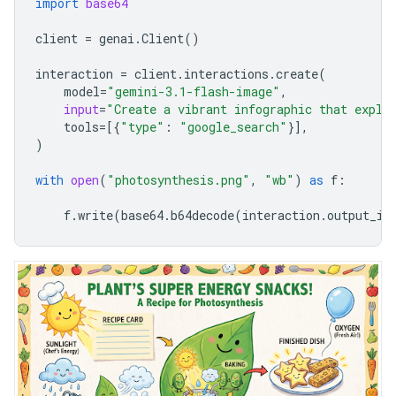
import
base64
client
=
genai
.
Client
()
interaction
=
client
.
interactions
.
create
(
model
=
"gemini-3.1-flash-image"
,
input
=
"Create a vibrant infographic that expla
tools
=
[{
"type"
:
"google_search"
}],
)
with
open
(
"photosynthesis.png"
,
"wb"
)
as
f
:
f
.
write
(
base64
.
b64decode
(
interaction
.
output_im