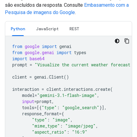
são excluídos da resposta. Consulte
Embasamento com a
Pesquisa de imagens do Google
.
Python
JavaScript
REST
from
google
import
genai
from
google.genai
import
types
import
base64
prompt
=
"Visualize the current weather forecast f
client
=
genai
.
Client
()
interaction
=
client
.
interactions
.
create
(
model
=
"gemini-3.1-flash-image"
,
input
=
prompt
,
tools
=
[{
"type"
:
"google_search"
}],
response_format
=
{
"type"
:
"image"
,
"mime_type"
:
"image/jpeg"
,
"aspect_ratio"
:
"16:9"