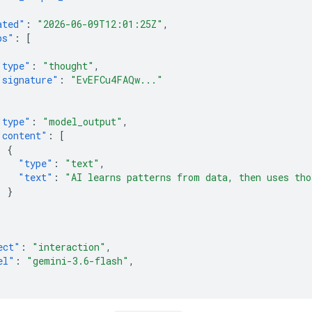
ated"
:
"2026-06-09T12:01:25Z"
,
ps"
:
[
"type"
:
"thought"
,
"signature"
:
"EvEFCu4FAQw..."
"type"
:
"model_output"
,
"content"
:
[
{
"type"
:
"text"
,
"text"
:
"AI learns patterns from data, then uses tho
}
]
ect"
:
"interaction"
,
el"
:
"gemini-3.6-flash"
,