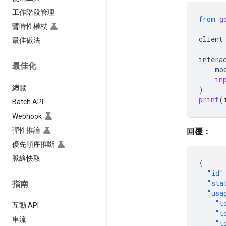
工作階段管理
from
g
暫時性權杖
client
最佳做法
intera
最佳化
mo
in
總覽
)
print
(
Batch API
Webhook
彈性推論
回覆：
優先順序推斷
脈絡快取
{
"id"
"sta
指南
"usa
"t
互動 API
"t
串流
"t