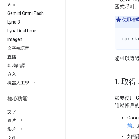
Veo
函式呼叫
Gemini Omni Flash
使用程
Lyria 3
Lyria Real
Time
npx sk
Imagen
文字轉語音
直播
您可以透
即時翻譯
嵌入
1
.
取得 
機器人工學
如要使用 G
核心功能
追蹤帳戶
文字
Goo
圖片
鑰
」
影片
如需新
文件