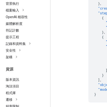
},
背景執行
"cre
檔案輸入
"ste
Open
AI 相容性
{
媒體解析度
符記計數
},
{
提示工程
記錄和資料集
安全性
架構
資源
}
版本資訊
],
"obj
淘汰項目
"mod
程式庫
}
遷移
頻率限制