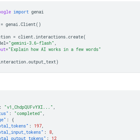
oogle
import
genai
=
genai
.
Client
()
ction
=
client
.
interactions
.
create
(
del
=
"gemini-3.6-flash"
,
put
=
"Explain how AI works in a few words"
interaction
.
output_text
)
:
"v1_ChdpQUFvYXI..."
,
tus"
:
"completed"
,
ge"
:
{
otal_tokens"
:
197
,
otal_input_tokens"
:
8
,
otal_output_tokens"
:
12