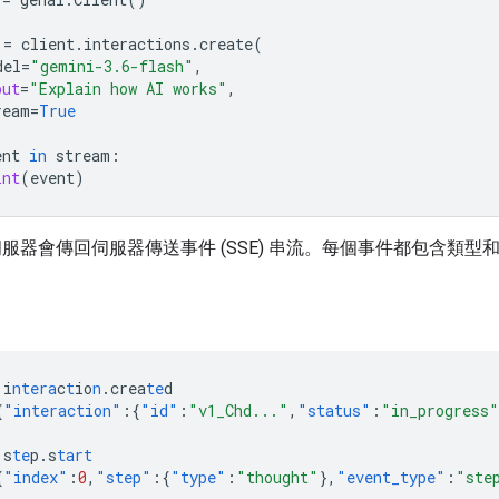
=
client
.
interactions
.
create
(
del
=
"gemini-3.6-flash"
,
put
=
"Explain how AI works"
,
ream
=
True
ent
in
stream
:
int
(
event
)
服器會傳回伺服器傳送事件 (SSE) 串流。每個事件都包含類型和 J
i
ntera
c
t
io
n
.crea
te
d
{
"interaction"
:{
"id"
:
"v1_Chd..."
,
"status"
:
"in_progress"
s
te
p.s
tart
{
"index"
:
0
,
"step"
:{
"type"
:
"thought"
},
"event_type"
:
"ste