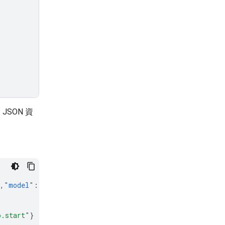
SON 資
,
"model"
:
"gemini-3.6-flash"
},
"event_type"
:
"interaction
p.start"
}