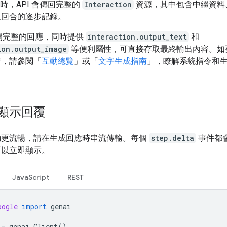
T 時，API 會傳回完整的
Interaction
資源，其中包含中繼資料
及回合的逐步記錄。
公開完整的回應，同時提供
interaction.output_text
和
ion.output_image
等便利屬性，可直接存取最終輸出內容。如
構，請參閱「
互動總覽
」或「
文字生成指南
」，瞭解系統指令和
。
顯示回覆
動更流暢，請在生成回應時串流傳輸。每個
step.delta
事件都
可以立即顯示。
JavaScript
REST
oogle
import
genai
=
genai
.
Client
()