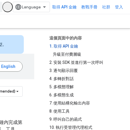
取得 API 金鑰
教戰手冊
社群
登入
這個頁面中的內容
型。
1. 取得 API 金鑰
升級至付費層級
2. 安裝 SDK 並進行第一次呼叫
3. 逐句顯示回覆
4. 多轉折對話
5. 多模態理解
mmended)
6. 多模態生成
7. 使用結構化輸出內容
8. 使用工具
9. 呼叫自己的函式
一分鐘內完成第
10. 執行受管理代理程式
容、工具、