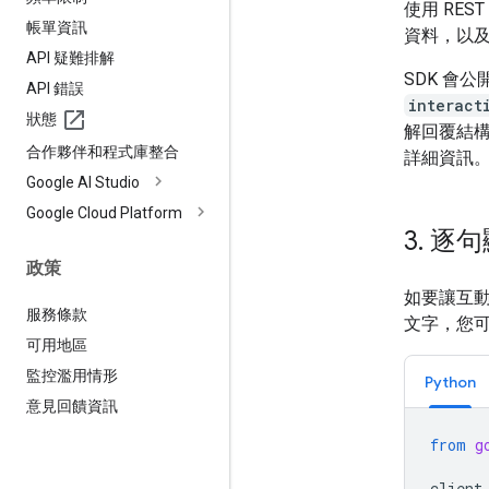
使用 RES
帳單資訊
資料，以
API 疑難排解
SDK 會
API 錯誤
interact
狀態
解回覆結
合作夥伴和程式庫整合
詳細資訊
Google AI Studio
Google Cloud Platform
3
.
逐句
政策
如要讓互
服務條款
文字，您
可用地區
監控濫用情形
Python
意見回饋資訊
from
g
client