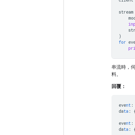
stream
mo
in
st
)
for
ev
pr
串流時，伺
料。
回覆：
eve
nt
:
da
ta
:
eve
nt
:
da
ta
: