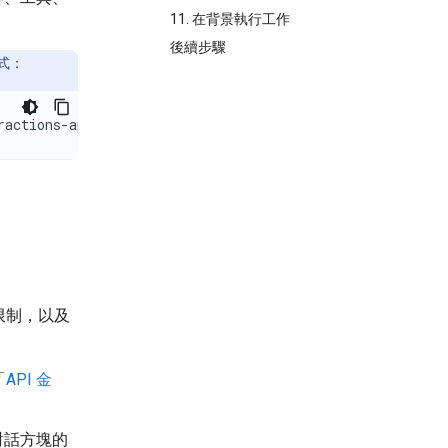
11. 在背景執行工作
後續步驟
模式：
ractions-api
全限制，以及
「
API 金
對話方塊的