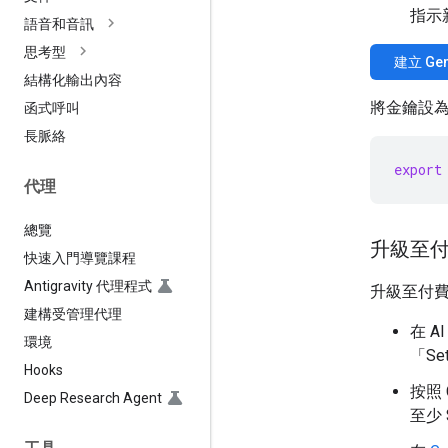
指示
語音和音訊
思考型
建立 Gem
結構化輸出內容
將金鑰設
函式呼叫
長脈絡
export
代理
總覽
升級至
快速入門導覽課程
Antigravity 代理程式
升級至付費層
建構受管理代理
在 AI
環境
「Set
Hooks
按照
Deep Research Agent
至少 