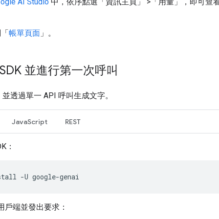
ogle AI Studio
中，依序點選「資訊主頁」
>「用量」
，即可查看 
閱「
帳單頁面
」。
SDK 並進行第一次呼叫
，並透過單一 API 呼叫生成文字。
JavaScript
REST
DK：
stall
-U
用戶端並發出要求：