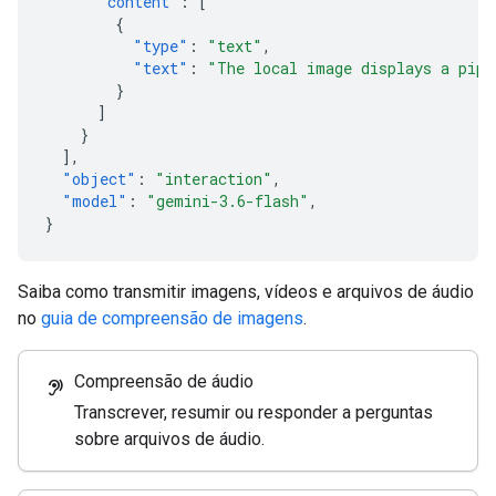
"content"
:
[
{
"type"
:
"text"
,
"text"
:
"The local image displays a pipe
}
]
}
],
"object"
:
"interaction"
,
"model"
:
"gemini-3.6-flash"
,
}
Saiba como transmitir imagens, vídeos e arquivos de áudio
no
guia de compreensão de imagens
.
Compreensão de áudio
hearing
Transcrever, resumir ou responder a perguntas
sobre arquivos de áudio.