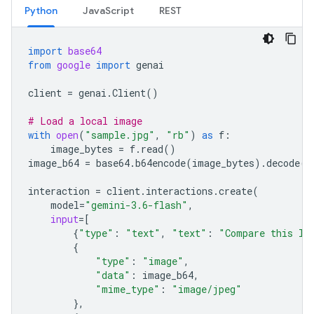
Python
JavaScript
REST
import
base64
from
google
import
genai
client
=
genai
.
Client
()
# Load a local image
with
open
(
"sample.jpg"
,
"rb"
)
as
f
:
image_bytes
=
f
.
read
()
image_b64
=
base64
.
b64encode
(
image_bytes
)
.
decode
(
"
interaction
=
client
.
interactions
.
create
(
model
=
"gemini-3.6-flash"
,
input
=
[
{
"type"
:
"text"
,
"text"
:
"Compare this lo
{
"type"
:
"image"
,
"data"
:
image_b64
,
"mime_type"
:
"image/jpeg"
},