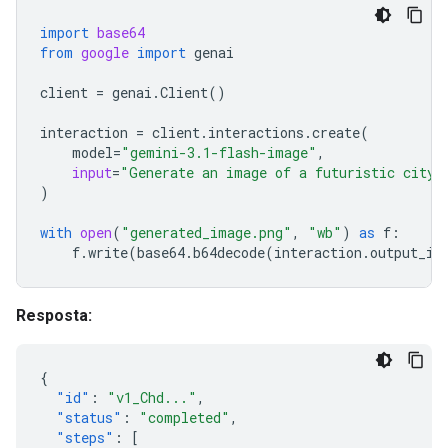
import
base64
from
google
import
genai
client
=
genai
.
Client
()
interaction
=
client
.
interactions
.
create
(
model
=
"gemini-3.1-flash-image"
,
input
=
"Generate an image of a futuristic city 
)
with
open
(
"generated_image.png"
,
"wb"
)
as
f
:
f
.
write
(
base64
.
b64decode
(
interaction
.
output_im
Resposta:
{
"id"
:
"v1_Chd..."
,
"status"
:
"completed"
,
"steps"
:
[