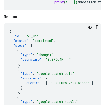
print
(
f
"  [
{
annotation
.
tit
Resposta:
{
"id"
:
"v1_Chd..."
,
"status"
:
"completed"
,
"steps"
:
[
{
"type"
:
"thought"
,
"signature"
:
"EvEFCu4F..."
},
{
"type"
:
"google_search_call"
,
"arguments"
:
{
"queries"
:
[
"UEFA Euro 2024 winner"
]
}
},
{
"type"
:
"google_search_result"
,