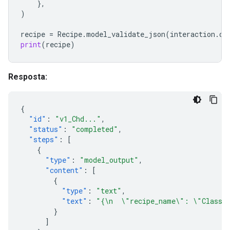
},
)
recipe
=
Recipe
.
model_validate_json
(
interaction
.
ou
print
(
recipe
)
Resposta:
{
"id"
:
"v1_Chd..."
,
"status"
:
"completed"
,
"steps"
:
[
{
"type"
:
"model_output"
,
"content"
:
[
{
"type"
:
"text"
,
"text"
:
"{\n  \"recipe_name\": \"Classic
}
]