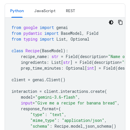
Python
JavaScript
REST
from
google
import
genai
from
pydantic
import
BaseModel
,
Field
from
typing
import
List
,
Optional
class
Recipe
(
BaseModel
):
recipe_name
:
str
=
Field
(
description
=
"Name of 
ingredients
:
List
[
str
]
=
Field
(
description
=
"Li
prep_time_minutes
:
Optional
[
int
]
=
Field
(
descr
client
=
genai
.
Client
()
interaction
=
client
.
interactions
.
create
(
model
=
"gemini-3.6-flash"
,
input
=
"Give me a recipe for banana bread"
,
response_format
=
{
"type"
:
"text"
,
"mime_type"
:
"application/json"
,
"schema"
:
Recipe
.
model_json_schema
()