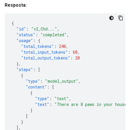
Resposta:
{
"id"
:
"v2_Chd..."
,
"status"
:
"completed"
,
"usage"
:
{
"total_tokens"
:
240
,
"total_input_tokens"
:
60
,
"total_output_tokens"
:
20
},
"steps"
:
[
{
"type"
:
"model_output"
,
"content"
:
[
{
"type"
:
"text"
,
"text"
:
"There are 8 paws in your house.
}
]
}
],