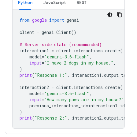
Python
JavaScript
REST
from
google
import
genai
client
=
genai
.
Client
()
# Server-side state (recommended)
interaction1
=
client
.
interactions
.
create
(
model
=
"gemini-3.6-flash"
,
input
=
"I have 2 dogs in my house."
,
)
print
(
"Response 1:"
,
interaction1
.
output_text
)
interaction2
=
client
.
interactions
.
create
(
model
=
"gemini-3.6-flash"
,
input
=
"How many paws are in my house?"
,
previous_interaction_id
=
interaction1
.
id
,
)
print
(
"Response 2:"
,
interaction2
.
output_text
)