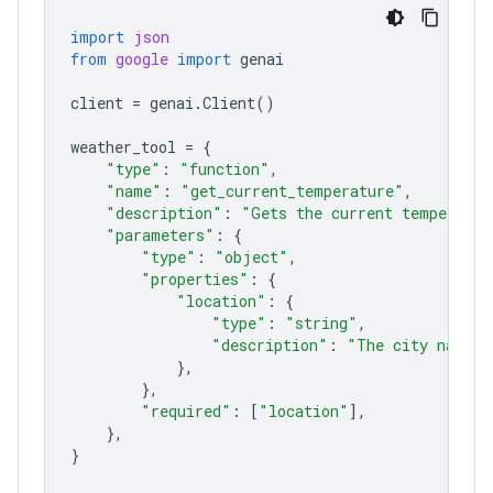
import
json
from
google
import
genai
client
=
genai
.
Client
()
weather_tool
=
{
"type"
:
"function"
,
"name"
:
"get_current_temperature"
,
"description"
:
"Gets the current temperatur
"parameters"
:
{
"type"
:
"object"
,
"properties"
:
{
"location"
:
{
"type"
:
"string"
,
"description"
:
"The city name, 
},
},
"required"
:
[
"location"
],
},
}