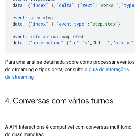
da
ta
:
{
"index"
:
1
,
"delta"
:{
"text"
:
"works "
,
"type"
:
eve
nt
:
s
te
p.s
t
op
da
ta
:
{
"index"
:
1
,
"event_type"
:
"step.stop"
}
eve
nt
:
i
ntera
c
t
io
n
.comple
te
d
da
ta
:
{
"interaction"
:{
"id"
:
"v1_Chd..."
,
"status"
:
"
Para uma análise detalhada sobre como processar eventos
de streaming e tipos delta, consulte o
guia de interações
de streaming
.
4
.
Conversas com vários turnos
A API Interactions é compatível com conversas multiturno
de duas maneiras: