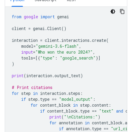
from
google
import
genai
client
=
genai
.
Client
()
interaction
=
client
.
interactions
.
create
(
model
=
"gemini-3.6-flash"
,
input
=
"Who won the euro 2024?"
,
tools
=
[{
"type"
:
"google_search"
}]
)
print
(
interaction
.
output_text
)
# Print citations
for
step
in
interaction
.
steps
:
if
step
.
type
==
"model_output"
:
for
content_block
in
step
.
content
:
if
content_block
.
type
==
"text"
and
co
print
(
"
\n
Citations:"
)
for
annotation
in
content_block
.
ann
if
annotation
.
type
==
"url_cit