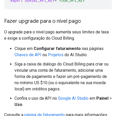
export
GEMINI_API_KEY
=
"YOUR_API_KEY"
Fazer upgrade para o nível pago
O upgrade para o nível pago aumenta seus limites de taxa
e exige a configuração do Cloud Billing.
Clique em
Configurar faturamento
nas páginas
Chaves de API
ou
Projetos
do AI Studio.
Siga a caixa de diálogo do Cloud Billing para criar ou
vincular uma conta de faturamento, adicionar uma
forma de pagamento e fazer um pré-pagamento de
no mínimo US $10 (ou o equivalente na sua moeda
local) em créditos pagos.
Confira o uso da API no
Google AI Studio
em
Painel
>
Uso
.
Consulte a
página de faturamento
para mais informações.