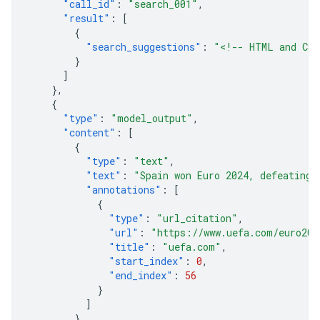
"call_id"
:
"search_001"
,
"result"
:
[
{
"search_suggestions"
:
"<!-- HTML and CSS
}
]
},
{
"type"
:
"model_output"
,
"content"
:
[
{
"type"
:
"text"
,
"text"
:
"Spain won Euro 2024, defeating 
"annotations"
:
[
{
"type"
:
"url_citation"
,
"url"
:
"https://www.uefa.com/euro202
"title"
:
"uefa.com"
,
"start_index"
:
0
,
"end_index"
:
56
}
]
}