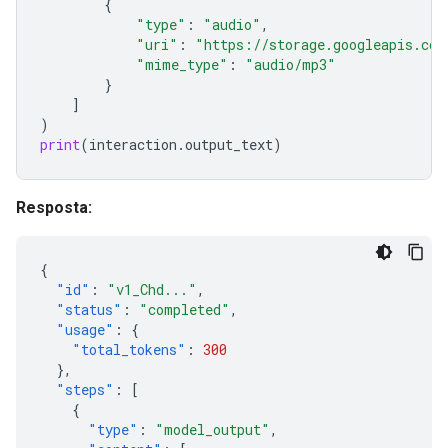
{
"type"
:
"audio"
,
"uri"
:
"https://storage.googleapis.com
"mime_type"
:
"audio/mp3"
}
]
)
print
(
interaction
.
output_text
)
Resposta:
{
"id"
:
"v1_Chd..."
,
"status"
:
"completed"
,
"usage"
:
{
"total_tokens"
:
300
},
"steps"
:
[
{
"type"
:
"model_output"
,