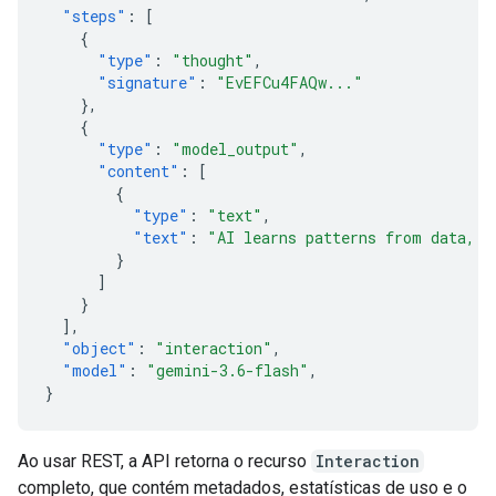
"steps"
:
[
{
"type"
:
"thought"
,
"signature"
:
"EvEFCu4FAQw..."
},
{
"type"
:
"model_output"
,
"content"
:
[
{
"type"
:
"text"
,
"text"
:
"AI learns patterns from data, t
}
]
}
],
"object"
:
"interaction"
,
"model"
:
"gemini-3.6-flash"
,
}
Ao usar REST, a API retorna o recurso
Interaction
completo, que contém metadados, estatísticas de uso e o