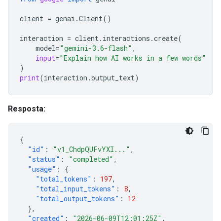
client
=
genai
.
Client
()
interaction
=
client
.
interactions
.
create
(
model
=
"gemini-3.6-flash"
,
input
=
"Explain how AI works in a few words"
)
print
(
interaction
.
output_text
)
Resposta:
{
"id"
:
"v1_ChdpQUFvYXI..."
,
"status"
:
"completed"
,
"usage"
:
{
"total_tokens"
:
197
,
"total_input_tokens"
:
8
,
"total_output_tokens"
:
12
},
"created"
:
"2026-06-09T12:01:25Z"
,