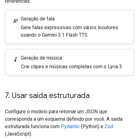
referências.
Geração de fala
record_voice_over
Gere falas expressivas com vários locutores
usando o Gemini 3.1 Flash TTS.
Geração de música
music_note
Crie clipes e músicas completas com o Lyria 3.
7
.
Usar saída estruturada
Configure o modelo para retornar um JSON que
corresponda a um esquema definido por você. A saída
estruturada funciona com
Pydantic
(Python) e
Zod
(JavaScript).