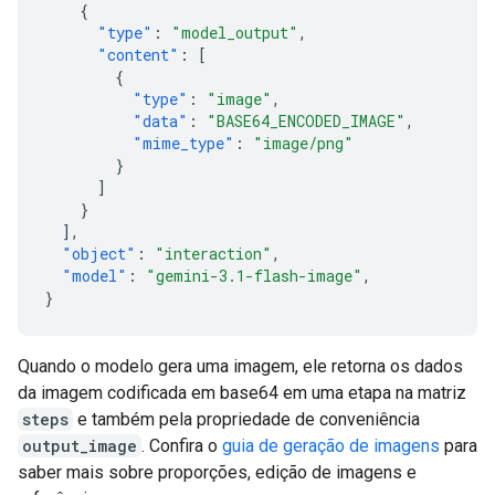
{
"type"
:
"model_output"
,
"content"
:
[
{
"type"
:
"image"
,
"data"
:
"BASE64_ENCODED_IMAGE"
,
"mime_type"
:
"image/png"
}
]
}
],
"object"
:
"interaction"
,
"model"
:
"gemini-3.1-flash-image"
,
}
Quando o modelo gera uma imagem, ele retorna os dados
da imagem codificada em base64 em uma etapa na matriz
steps
e também pela propriedade de conveniência
output_image
. Confira o
guia de geração de imagens
para
saber mais sobre proporções, edição de imagens e