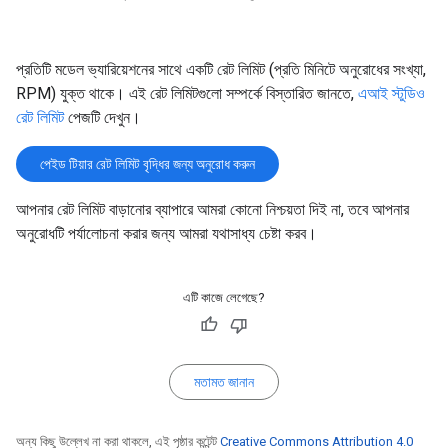
প্রতিটি মডেল ভ্যারিয়েশনের সাথে একটি রেট লিমিট (প্রতি মিনিটে অনুরোধের সংখ্যা,
RPM) যুক্ত থাকে। এই রেট লিমিটগুলো সম্পর্কে বিস্তারিত জানতে,
এআই স্টুডিও
রেট লিমিট
পেজটি দেখুন।
পেইড টিয়ার রেট লিমিট বৃদ্ধির জন্য অনুরোধ করুন
আপনার রেট লিমিট বাড়ানোর ব্যাপারে আমরা কোনো নিশ্চয়তা দিই না, তবে আপনার
অনুরোধটি পর্যালোচনা করার জন্য আমরা যথাসাধ্য চেষ্টা করব।
এটি কাজে লেগেছে?
মতামত জানান
অন্য কিছু উল্লেখ না করা থাকলে, এই পৃষ্ঠার কন্টেন্ট
Creative Commons Attribution 4.0