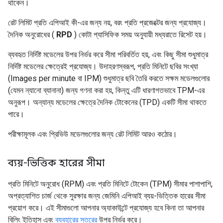
থাকেন।
রেট লিমিট প্রতি এপিআই কী-এর জন্য নয়, বরং প্রতি প্রজেক্টের জন্য প্রযোজ্য।
দৈনিক অনুরোধের (
RPD
) কোটা প্যাসিফিক সময় অনুযায়ী মধ্যরাতে রিসেট হয়।
ব্যবহৃত নির্দিষ্ট মডেলের উপর নির্ভর করে সীমা পরিবর্তিত হয়, এবং কিছু সীমা শুধুমাত্র
নির্দিষ্ট মডেলের ক্ষেত্রেই প্রযোজ্য। উদাহরণস্বরূপ, প্রতি মিনিটে ছবির সংখ্যা
(Images per minute বা IPM) শুধুমাত্র ছবি তৈরি করতে সক্ষম মডেলগুলোর
(যেমন ন্যানো ব্যানানা) জন্য গণনা করা হয়, কিন্তু এটি ধারণাগতভাবে TPM-এর
অনুরূপ। অন্যান্য মডেলের ক্ষেত্রে দৈনিক টোকেনের (TPD) একটি সীমা থাকতে
পারে।
পরীক্ষামূলক এবং প্রিভিউ মডেলগুলোর জন্য রেট লিমিট আরও কঠোর।
ব্যয়-ভিত্তিক হারের সীমা
প্রতি মিনিটে অনুরোধ (RPM) এবং প্রতি মিনিটে টোকেন (TPM) সীমার পাশাপাশি,
অপ্রত্যাশিত চার্জ থেকে সুরক্ষার জন্য জেমিনি এপিআই ব্যয়-ভিত্তিক হারের সীমা
প্রয়োগ করে। এই সীমাগুলো আপনার অ্যাকাউন্টে প্রযোজ্য হবে কিনা তা আপনার
বিলিং ইতিহাস এবং
ব্যবহারের স্তরের
উপর নির্ভর করে।