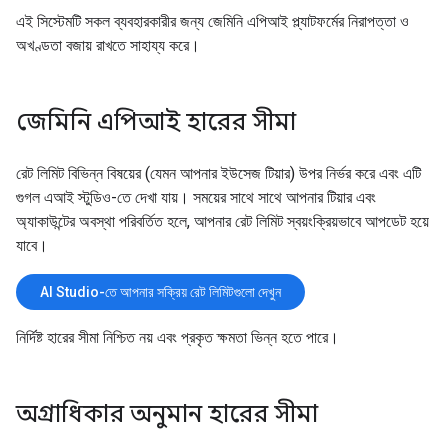
এই সিস্টেমটি সকল ব্যবহারকারীর জন্য জেমিনি এপিআই প্ল্যাটফর্মের নিরাপত্তা ও
অখণ্ডতা বজায় রাখতে সাহায্য করে।
জেমিনি এপিআই হারের সীমা
রেট লিমিট বিভিন্ন বিষয়ের (যেমন আপনার ইউসেজ টিয়ার) উপর নির্ভর করে এবং এটি
গুগল এআই স্টুডিও-তে দেখা যায়। সময়ের সাথে সাথে আপনার টিয়ার এবং
অ্যাকাউন্টের অবস্থা পরিবর্তিত হলে, আপনার রেট লিমিট স্বয়ংক্রিয়ভাবে আপডেট হয়ে
যাবে।
AI Studio-তে আপনার সক্রিয় রেট লিমিটগুলো দেখুন
নির্দিষ্ট হারের সীমা নিশ্চিত নয় এবং প্রকৃত ক্ষমতা ভিন্ন হতে পারে।
অগ্রাধিকার অনুমান হারের সীমা