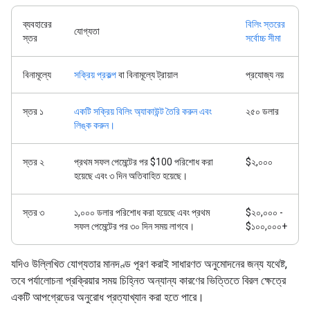
ব্যবহারের
বিলিং স্তরের
যোগ্যতা
স্তর
সর্বোচ্চ সীমা
বিনামূল্যে
সক্রিয় প্রকল্প
বা বিনামূল্যে ট্রায়াল
প্রযোজ্য নয়
স্তর ১
একটি সক্রিয় বিলিং অ্যাকাউন্ট তৈরি করুন এবং
২৫০ ডলার
লিঙ্ক করুন।
স্তর ২
প্রথম সফল পেমেন্টের পর $100 পরিশোধ করা
$২,০০০
হয়েছে এবং ৩ দিন অতিবাহিত হয়েছে।
স্তর ৩
১,০০০ ডলার পরিশোধ করা হয়েছে এবং প্রথম
$২০,০০০ -
সফল পেমেন্টের পর ৩০ দিন সময় লাগবে।
$১০০,০০০+
যদিও উল্লিখিত যোগ্যতার মানদণ্ড পূরণ করাই সাধারণত অনুমোদনের জন্য যথেষ্ট,
তবে পর্যালোচনা প্রক্রিয়ার সময় চিহ্নিত অন্যান্য কারণের ভিত্তিতে বিরল ক্ষেত্রে
একটি আপগ্রেডের অনুরোধ প্রত্যাখ্যান করা হতে পারে।