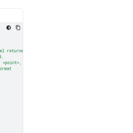
el returned
d.
: <point>,
ormat