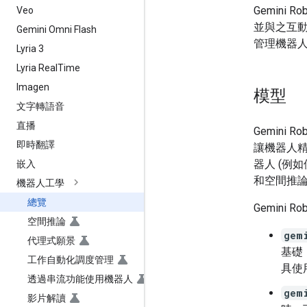
Gemini
Veo
並與之互
Gemini Omni Flash
管理機器
Lyria 3
Lyria Real
Time
Imagen
模型
文字轉語音
直播
Gemini 
即時翻譯
讓機器人
器人 (例
嵌入
和空間推
機器人工學
總覽
Gemini 
空間推論
gem
代理式願景
基礎
工作自動化調度管理
具使
透過串流功能使用機器人
gem
影片解讀