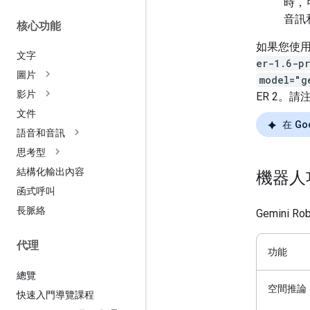
時，
音訊
核心功能
如果您使用 G
文字
er-1.6-p
圖片
model="g
影片
ER 2。請注意
文件
在 Goo
語音和音訊
思考型
結構化輸出內容
機器人
函式呼叫
長脈絡
Gemini
代理
功能
總覽
空間推論
快速入門導覽課程