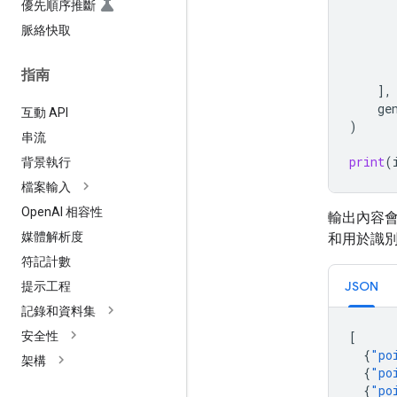
優先順序推斷
脈絡快取
指南
],
ge
互動 API
)
串流
print
(
背景執行
檔案輸入
Open
AI 相容性
輸出內容會
媒體解析度
和用於識
符記計數
JSON
提示工程
記錄和資料集
[
安全性
{
"po
架構
{
"po
{
"po