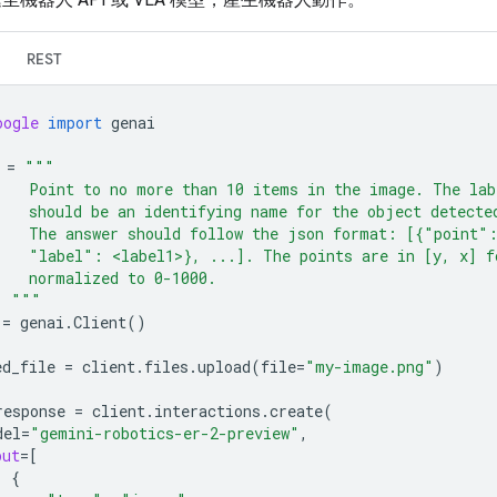
REST
oogle
import
genai
=
"""
    Point to no more than 10 items in the image. The lab
    should be an identifying name for the object detecte
    The answer should follow the json format: [{"point"
    "label": <label1>}, ...]. The points are in [y, x] f
    normalized to 0-1000.
  """
=
genai
.
Client
()
ed_file
=
client
.
files
.
upload
(
file
=
"my-image.png"
)
response
=
client
.
interactions
.
create
(
del
=
"gemini-robotics-er-2-preview"
,
put
=
[
{