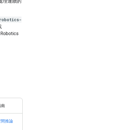
處理連續的
robotics-
或
obotics
指南
空間推論