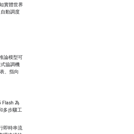
人感知實體世界
及自動調度
新後的推論模型可
程式協調機
儀表、指向
 Flash 為
和多步驟工
行即時串流