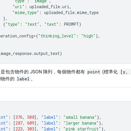
"type"
:
"image"
,
"uri"
:
uploaded_file
.
uri
,
"mime_type"
:
uploaded_file
.
mime_type
},
{
"type"
:
"text"
,
"text"
:
PROMPT
}
neration_config
=
{
"thinking_level"
:
"high"
},
image_response
.
output_text
)
是包含物件的 JSON 陣列，每個物件都有
point
(標準化
[y, 
別物件的
label
。
int"
:
[
376
,
508
],
"label"
:
"small banana"
},
int"
:
[
287
,
609
],
"label"
:
"larger banana"
},
int"
:
[
223
,
303
],
"label"
:
"pink starfruit"
},