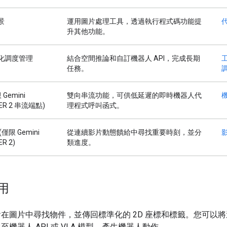
景
運用圖片處理工具，透過執行程式碼功能提
升其他功能。
化調度管理
結合空間推論和自訂機器人 API，完成長期
任務。
Gemini
雙向串流功能，可供低延遲的即時機器人代
s ER 2 串流端點)
理程式呼叫函式。
僅限 Gemini
從連續影片動態饋給中尋找重要時刻，並分
ER 2)
類進度。
用
在圖片中尋找物件，並傳回標準化的 2D 座標和標籤。您可以
至機器人 API 或 VLA 模型，產生機器人動作。