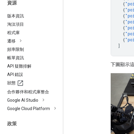
資源
{
"po
{
"po
{
"po
版本資訊
{
"po
淘汰項目
{
"po
程式庫
{
"po
{
"po
遷移
]
頻率限制
帳單資訊
下圖顯示
API 疑難排解
API 錯誤
狀態
合作夥伴和程式庫整合
Google AI Studio
Google Cloud Platform
政策