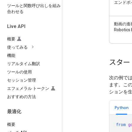
エンドポ
ツールと関数呼び出しを組み
合わせる
動画の進行
Live API
Robotic
概要
使ってみる
機能
スター
リアルタイム翻訳
ツールの使用
次の例では
セッション管理
ます。この
エフェメラル トークン
ションを
おすすめの方法
Python
最適化
from
g
概要