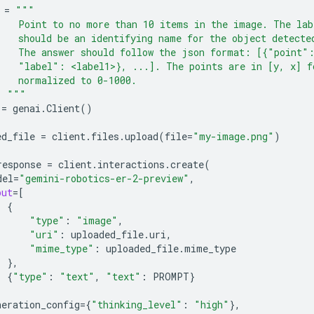
=
"""
    Point to no more than 10 items in the image. The lab
    should be an identifying name for the object detecte
    The answer should follow the json format: [{"point"
    "label": <label1>}, ...]. The points are in [y, x] f
    normalized to 0-1000.
  """
=
genai
.
Client
()
ed_file
=
client
.
files
.
upload
(
file
=
"my-image.png"
)
response
=
client
.
interactions
.
create
(
del
=
"gemini-robotics-er-2-preview"
,
put
=
[
{
"type"
:
"image"
,
"uri"
:
uploaded_file
.
uri
,
"mime_type"
:
uploaded_file
.
mime_type
},
{
"type"
:
"text"
,
"text"
:
PROMPT
}
neration_config
=
{
"thinking_level"
:
"high"
},