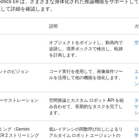
 Robotics ER は、さまざまな身体化された推論機能をサポート
択して詳細を確認します。
説明
ガ
オブジェクトをポイントし、動画内で
空
追跡し、境界ボックスで検出し、軌跡
を計画します。
ントのビジョン
コード実行を使用して、画像操作ツー
エ
ルを活用して他の機能を強化します。
ト
ン
オーケストレーション
空間推論とカスタム ロボット API を組
タ
み合わせて、長期的なタスクを完了し
ケ
ます。
シ
ング（Gemini
低レイテンシの関数呼び出しによるリ
ロ
cs ER 2 ストリーミング
アルタイム ロボット エージェントの
学