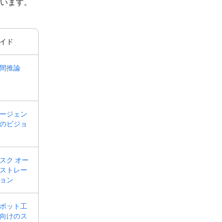
しています。
イド
間推論
ージェン
のビジョ
スク オー
ストレー
ョン
ボット工
向けのス