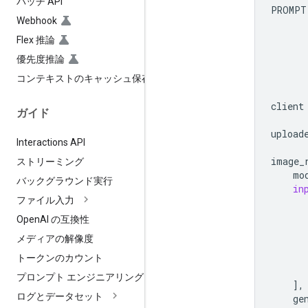
バッチ API
PROMPT
Webhook
      
      
Flex 推論
      
優先度推論
      
      
コンテキストのキャッシュ保存
      
client
ガイド
upload
Interactions API
image_
ストリーミング
mo
バックグラウンド実行
in
ファイル入力
Open
AI の互換性
メディアの解像度
トークンのカウント
プロンプト エンジニアリング
],
ログとデータセット
ge