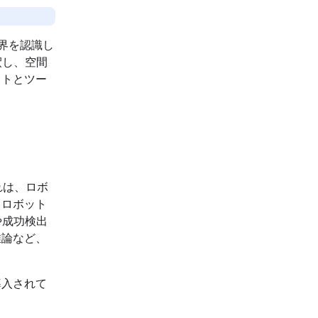
現実世界を認識し
釈し、空間
ットとツー
。これは、ロボ
。ロボット
や成功検出
推論など、
が導入されて