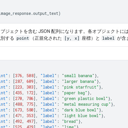
image_response
.
output_text
)
ブジェクトを含む JSON 配列になります。各オブジェクトに
識別する
point
（正規化された
[y, x]
座標）と
label
が含
int"
:
[
376
,
508
],
"label"
:
"small banana"
},
int"
:
[
287
,
609
],
"label"
:
"larger banana"
},
int"
:
[
223
,
303
],
"label"
:
"pink starfruit"
},
int"
:
[
435
,
172
],
"label"
:
"paper bag"
},
int"
:
[
270
,
786
],
"label"
:
"green plastic bowl"
},
int"
:
[
488
,
775
],
"label"
:
"metal measuring cup"
},
int"
:
[
673
,
580
],
"label"
:
"dark blue bowl"
},
int"
:
[
471
,
353
],
"label"
:
"light blue bowl"
},
int"
:
[
492
,
497
],
"label"
:
"bread"
},
int"
:
[
525
,
429
],
"label"
:
"lime"
}