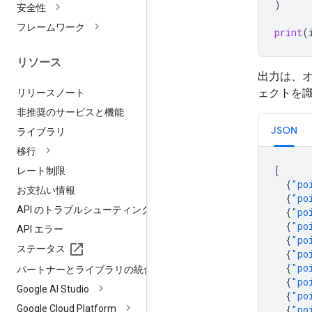
)
安全性
フレームワーク
print
(
リソース
出力は、オ
ェクトを
リリースノート
非推奨のサービスと機能
JSON
ライブラリ
移行
[
レート制限
{
"po
お支払い情報
{
"po
API のトラブルシューティング
{
"po
{
"po
API エラー
{
"po
ステータス
{
"po
{
"po
パートナーとライブラリの統合
{
"po
Google AI Studio
{
"po
Google Cloud Platform
{
"po