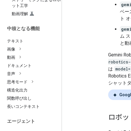
gem
ット工学
ベー
動画理解
ト 
中核となる機能
gem
ム 
テキスト
と動
画像
Gemini 
動画
robotics-
ドキュメント
は
model=
音声
Robotic
思考モード
シャット
構造化出力
Googl
関数呼び出し
長いコンテキスト
ロボッ
エージェント