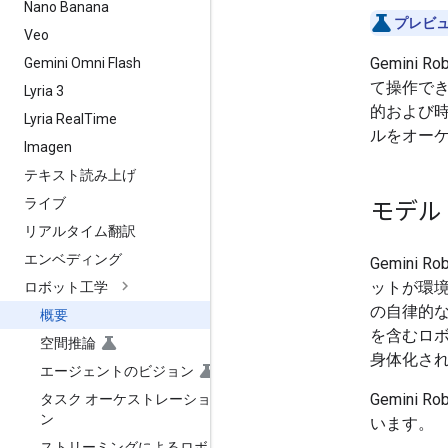
Nano Banana
プレビュ
Veo
Gemini 
Gemini Omni Flash
て操作で
Lyria 3
的および
Lyria Real
Time
ルをオー
Imagen
テキスト読み上げ
ライブ
モデル
リアルタイム翻訳
エンベディング
Gemini 
ットが環
ロボット工学
の自律的な
概要
を含むロ
空間推論
身体化さ
エージェントのビジョン
Gemini
タスク オーケストレーショ
ン
います。
ストリーミングによるロボ