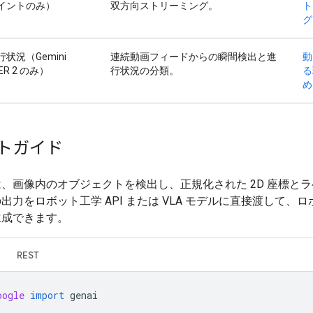
イントのみ）
双方向ストリーミング。
ト
グ
状況（Gemini
連続動画フィードからの瞬間検出と進
動
s ER 2 のみ）
行状況の分類。
る
め
トガイド
、画像内のオブジェクトを検出し、正規化された 2D 座標と
出力をロボット工学 API または VLA モデルに直接渡して、ロ
生成できます。
REST
oogle
import
genai