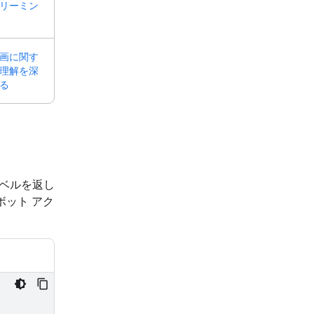
リーミン
画に関す
理解を深
る
ラベルを返し
ボット アク