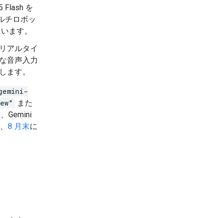
 Flash を
ルチロボッ
ています。
リアルタイ
な音声入力
します。
gemini-
iew"
また
Gemini
は、
8 月末
に