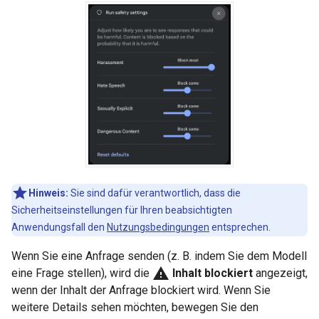
Hinweis:
Sie sind dafür verantwortlich, dass die
Sicherheitseinstellungen für Ihren beabsichtigten
Anwendungsfall den
Nutzungsbedingungen
entsprechen.
Wenn Sie eine Anfrage senden (z. B. indem Sie dem Modell
warning
eine Frage stellen), wird die
Inhalt blockiert
angezeigt,
wenn der Inhalt der Anfrage blockiert wird. Wenn Sie
weitere Details sehen möchten, bewegen Sie den