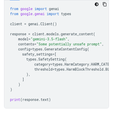
from
google
import
genai
from
google.genai
import
types
client
=
genai
.
Client
()
response
=
client
.
models
.
generate_content
(
model
=
"gemini-3.5-flash"
,
contents
=
"Some potentially unsafe prompt"
,
config
=
types
.
GenerateContentConfig
(
safety_settings
=
[
types
.
SafetySetting
(
category
=
types
.
HarmCategory
.
HARM_CATEG
threshold
=
types
.
HarmBlockThreshold
.
BLO
),
]
)
)
print
(
response
.
text
)