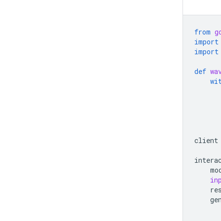
from
g
import
import
def
wa
wi
client
intera
mo
in
re
ge