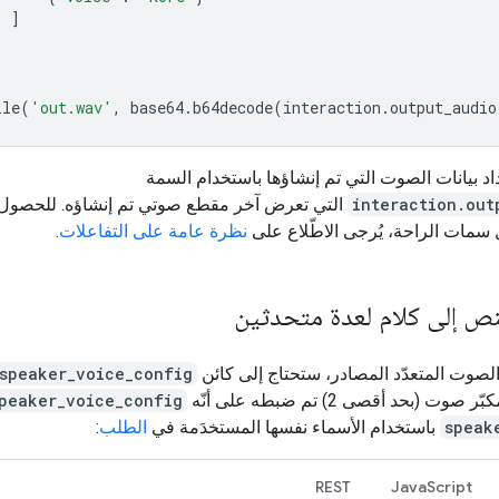
]
ile
(
'out.wav'
,
base64
.
b64decode
(
interaction
.
output_audio
د بيانات الصوت التي تم إنشاؤها باستخدام السمة
interaction.out
التي تعرض آخر مقطع صوتي تم إنشاؤه. للحصول
سمات الراحة، يُرجى الاطّلاع على
نظرة عامة على التفاعلات
.
نص إلى كلام لعدة متحدثين
الصوت المتعدّد المصادر، ستحتاج إلى كائن
_speaker_voice_config
ت (بحد أقصى 2) تم ضبطه على أنّه
peaker_voice_config
speak
باستخدام الأسماء نفسها المستخدَمة في
الطلب
:
REST
JavaScript