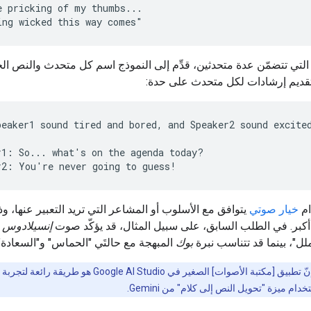
e pricking of my thumbs...

لتي تتضمّن عدة متحدثين، قدِّم إلى النموذج اسم كل متحدث والنص ال
 تقديم إرشادات لكل متحدث على حدة:
peaker1 sound tired and bored, and Speaker2 sound excited
r1: So... what's on the agenda today?

ام
خيار صوتي
يتوافق مع الأسلوب أو المشاعر التي تريد التعبير عنها، وذ
أكبر. في الطلب السابق، على سبيل المثال، قد يؤكّد صوت
إنسيلادوس
ع
ملل"، بينما قد تتناسب نبرة
بوك
المبهجة مع حالتَي "الحماس" و"السعادة"
إنّ تطبيق [مكتبة الأصوات] الصغير في Google AI Studio هو 
ام ميزة "تحويل النص إلى كلام" من Gemini.