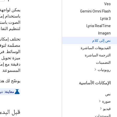
Veo
Gemini Omni Flash
باستخدام إمكانات إ
‫Lyria 3
الصوت باستخد
Lyria Real
Time
لتنظيم التفا
Imagen
تختلف إمكاني
نص إلى كلام
مصمَّمة لتوف
الفيديوهات المباشرة
الترجمة المباشرة
التضمينات
دقيقة مع إمك
روبوتيات
المسموعة.
يوضّح لك هذا
الإمكانات الأساسية
معاينة:
تتوف
نص
صورة
فيديو
قبل البدء
المستندات