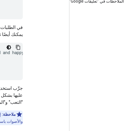
الملاحظات في "تعليقات Google"
في الطلبات ا
يمكنك أيضًا
 and happy:

جرِّب استخد
عليها بشكل 
"التعب" و"ال
ملاحظة:
والأصوات باستخد