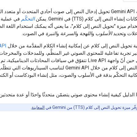
يمكن لواجهة Gemini API تحويل إدخال النص إلى صوت أحادي المتحدث أو متعدد
نشاء النص إلى كلام (TTS) في Gemini. يمكن
التحكّم
في عملية إ
ام ميزة "تحويل النص إلى كلام"، ما يعني أنّه يمكنك استخدام اللغة الط
علات وتحديد
الأسلوب
و
اللهجة
و
السرعة
و
النبرة
في الصوت.
ة تحويل النص إلى كلام عن إمكانية إنشاء الكلام المقدَّمة من خلال
API
ير تجربة تفاعلية للمحتوى الصوتي غير المنظَّم، وللمدخلات والمخرجات 
الوسائط. في حين أنّ واجهة Live API تتفوّق في سياقات المحادثات الديناميكي
ميزة تحويل النص إلى كلام من خلال Gemini API لتناسب السيناريوهات 
انية التحكّم بدقة في الأسلوب والصوت، مثل إنشاء البودكاست أو الكت
 الدليل كيفية إنشاء محتوى صوتي يتضمّن متحدثًا واحدًا أو عدة متحدثي
ّر ميزة تحويل النص إلى كلام (TTS) من Gemini في
المعاينة
.