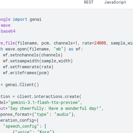
REST
JavaScript
oogle
import
genai
wave
base64
ve_file
(
filename
,
pcm
,
channels
=
1
,
rate
=
24000
,
sample_wi
th
wave
.
open
(
filename
,
"wb"
)
as
wf
:
wf
.
setnchannels
(
channels
)
wf
.
setsampwidth
(
sample_width
)
wf
.
setframerate
(
rate
)
wf
.
writeframes
(
pcm
)
=
genai
.
Client
()
ction
=
client
.
interactions
.
create
(
del
=
"gemini-3.1-flash-tts-preview"
,
put
=
"Say cheerfully: Have a wonderful day!"
,
sponse_format
=
{
"type"
:
"audio"
},
neration_config
=
{
"speech_config"
:
[
{
"voice"
:
"Kore"
}