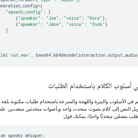
eneration_config
=
{
"speech_config"
:
[
{
"speaker"
:
"Joe"
,
"voice"
:
"Kore"
},
{
"speaker"
:
"Jane"
,
"voice"
:
"Puck"
}
]
ile
(
'out.wav'
,
base64
.
b64decode
(
interaction
.
output_audio
ي أسلوب الكلام باستخدام الطلبات
م في الأسلوب والنبرة واللهجة والسرعة باستخدام طلبات مكتوبة بلغة 
يل النص إلى كلام بصوت متحدث واحد وبأصوات متحدثين متعددين. عل
لب يتضمّن متحدثًا واحدًا، يمكنك قول:
 an spooky whisper:
