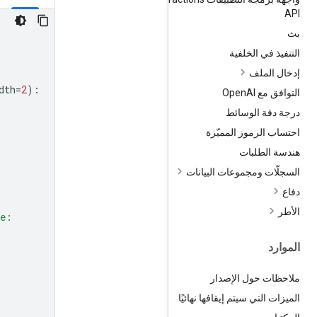
API
بث
التنفيذ في الخلفية
إدخال الملف
dth
=
2
):
التوافق مع Open
AI
درجة دقة الوسائط
احتساب الرموز المميّزة
هندسة الطلبات
السجلّات ومجموعات البيانات
دفاع
الأطر
ne:
الموارد
ملاحظات حول الإصدار
الميزات التي سيتم إيقافها نهائيًا