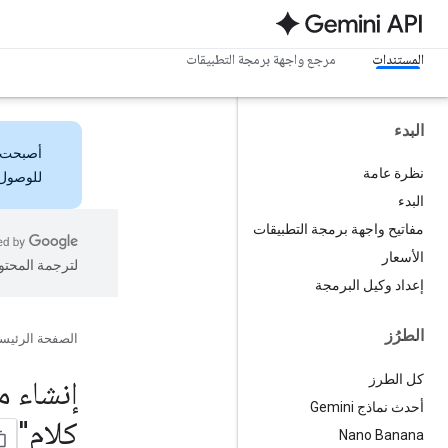
المستندات
مرجع واجهة برمجة التطبيقات
البدء
أصبحت
نظرة عامة
للوصول 
البدء
مفاتيح واجهة برمجة التطبيقات
الأسعار
لترجمة المحتو
إعداد وكيل البرمجة
الطرُز
الصفحة الرئيس
كل الطرز
إنشاء م
أحدث نماذج Gemini
كلام"
Nano Banana