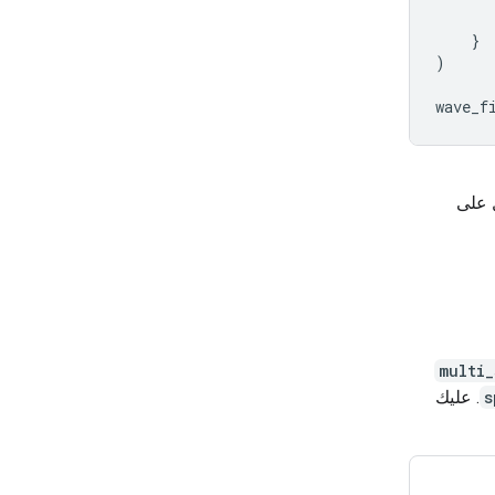
}
)
wave_f
 على
multi
s
. عليك