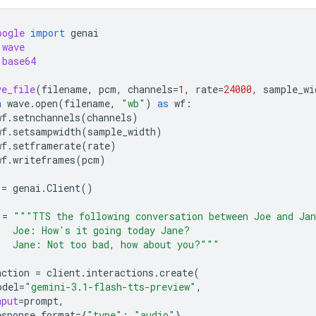
oogle
import
genai
wave
base64
ve_file
(
filename
,
pcm
,
channels
=
1
,
rate
=
24000
,
sample_wi
h
wave
.
open
(
filename
,
"wb"
)
as
wf
:
wf
.
setnchannels
(
channels
)
wf
.
setsampwidth
(
sample_width
)
wf
.
setframerate
(
rate
)
wf
.
writeframes
(
pcm
)
=
genai
.
Client
()
=
"""TTS the following conversation between Joe and Ja
   Joe: How's it going today Jane?
   Jane: Not too bad, how about you?"""
action
=
client
.
interactions
.
create
(
odel
=
"gemini-3.1-flash-tts-preview"
,
nput
=
prompt
,
esponse_format
=
{
"type"
:
"audio"
},