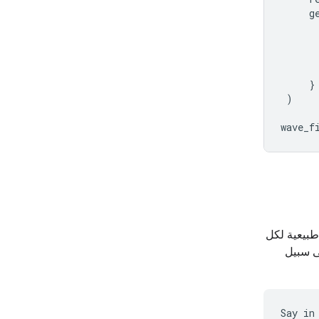
g
}
)
wave_f
طبيعية لكل
ى سبيل
Say in