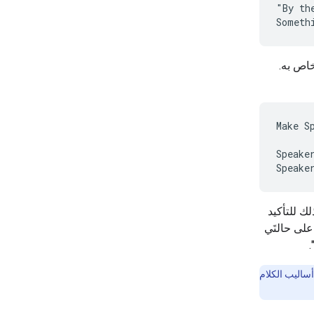
"By th
خاص به.
Make S
Speake
لك للتأكيد
لى حالتَي
.
طريقة رائعة لتجربة أساليب الكلام