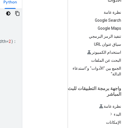
الأدوات
Python
نظرة عامة
Google Search
Google Maps
تنفيذ الرمز البرمجي
dth
=
2
):
سياق عنوان URL
استخدام الكمبيوتر
البحث عن الملفات
الجمع بين "الأدوات" و"استدعاء
الدالة"
واجهة برمجة التطبيقات للبث
المباشر
نظرة عامة
البدء
الإمكانات