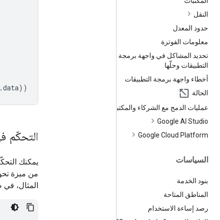
المكتبات
النقل
حدود المعدل
معلومات الفوترة
تحديد المشاكل في واجهة برمجة
التطبيقات وحلّها
أخطاء واجهة برمجة التطبيقات
.
data
))
الحالة
عمليات الدمج مع الشركاء والمكتبات
Google AI Studio
التحكّم ف
Google Cloud Platform
السياسات
يمكنك التحكّ
من ميزة تحو
بنود الخدمة
المثال، في ط
المناطق المتاحة
رصد إساءة الاستخدام