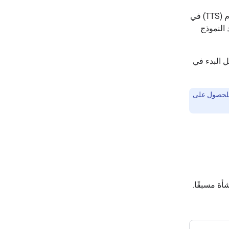
تأكَّد من استخدام إصدار من نموذج Gemini 2.5 يتضمّن إمكانات تحويل النص إلى كلام (TTS) في
 النموذج
 البدء في
 للحصول على
شأة مسبقًا.