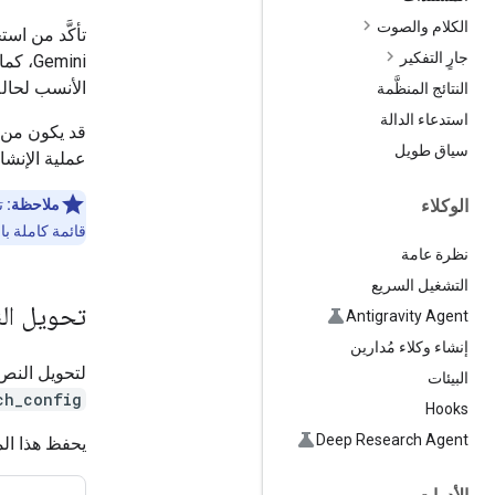
الكلام والصوت
جارٍ التفكير
Gemini، كما هو موضّح في قسم
الأنسب لحالة
النتائج المنظَّمة
استدعاء الدالة
قد يكون من 
سياق طويل
عملية الإنشاء
ملاحظة:
ت
الوكلاء
قائمة كاملة ب
نظرة عامة
التشغيل السريع
تحويل ال
Antigravity Agent
إنشاء وكلاء مُدارين
لتحويل النص
البيئات
ch_config
Hooks
Deep Research Agent
يحفظ هذا ال