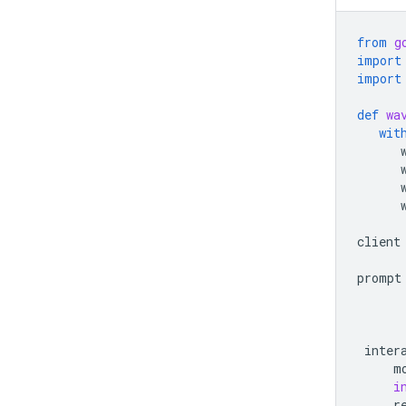
from
g
import
import
def
wa
wit
client
prompt
      
      
inter
m
i
r