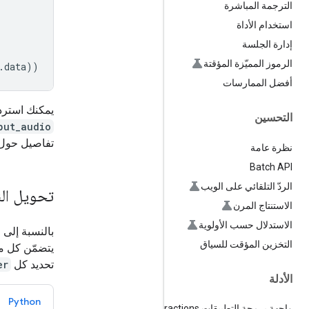
الترجمة المباشرة
استخدام الأداة
إدارة الجلسة
الرموز المميّزة المؤقتة
.
data
))
أفضل الممارسات
يمكنك استردا
التحسين
put_audio
تفاصيل حول 
نظرة عامة
Batch API
الردّ التلقائي على الويب
تحويل ال
الاستنتاج المرن
الاستدلال حسب الأولوية
بالنسبة إلى 
التخزين المؤقت للسياق
يتضمّن كل مكبّر صو
تحديد كل
er
الأدلة
Python
واجهة برمجة التطبيقات Interactions