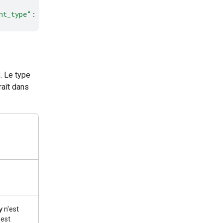
nt_type"
:
"interaction.status_update"
}
. Le type
raît dans
y
n'est
est