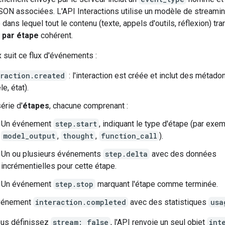
ON associées. L'API Interactions utilise un modèle de streami
dans lequel tout le contenu (texte, appels d'outils, réflexion) tra
t
par étape
cohérent.
 suit ce flux d'événements :
eraction.created
: l'interaction est créée et inclut des métado
e, état).
érie d'
étapes
, chacune comprenant :
Un événement
step.start
, indiquant le type d'étape (par exem
model_output
,
thought
,
function_call
).
Un ou plusieurs événements
step.delta
avec des données
incrémentielles pour cette étape.
Un événement
step.stop
marquant l'étape comme terminée.
vénement
interaction.completed
avec des statistiques
usa
us définissez
stream: false
, l'API renvoie un seul objet
int