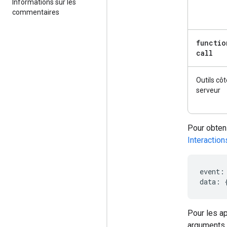
Informations sur les
commentaires
functio
call
Outils côt
serveur
Pour obteni
Interaction
event
:
data
:
Pour les ap
arguments