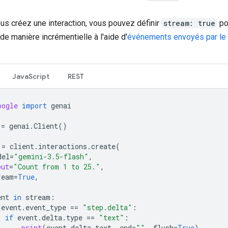
us créez une interaction, vous pouvez définir
stream: true
po
de manière incrémentielle à l'aide d'
événements envoyés par le 
JavaScript
REST
oogle
import
genai
=
genai
.
Client
()
=
client
.
interactions
.
create
(
del
=
"gemini-3.5-flash"
,
put
=
"Count from 1 to 25."
,
ream
=
True
,
ent
in
stream
:
event
.
event_type
==
"step.delta"
:
if
event
.
delta
.
type
==
"text"
:
print
(
event
.
delta
.
text
,
end
=
""
,
flush
=
True
)