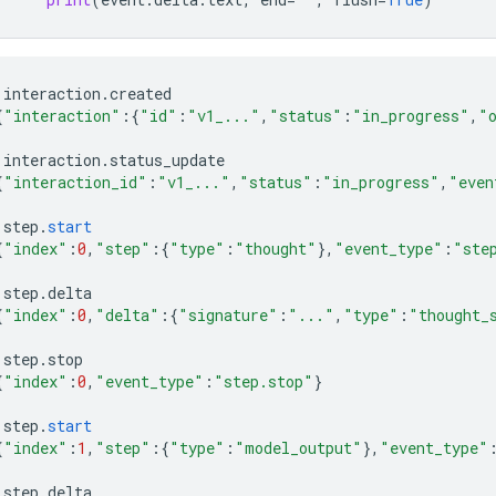
interaction
.
created
{
"interaction"
:{
"id"
:
"v1_..."
,
"status"
:
"in_progress"
,
"
interaction
.
status_update
{
"interaction_id"
:
"v1_..."
,
"status"
:
"in_progress"
,
"even
step
.
start
{
"index"
:
0
,
"step"
:{
"type"
:
"thought"
}
,
"event_type"
:
"ste
step
.
delta
{
"index"
:
0
,
"delta"
:{
"signature"
:
"..."
,
"type"
:
"thought_
step
.
stop
{
"index"
:
0
,
"event_type"
:
"step.stop"
}
step
.
start
{
"index"
:
1
,
"step"
:{
"type"
:
"model_output"
}
,
"event_type"
step
.
delta