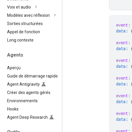
Voix et audio
Modèles avec réflexion
Sorties structurées
event
:
data
:
Appel de fonction
Long contexte
event
:
data
:
Agents
event
:
data
:
Aperçu
Guide de démarrage rapide
event
:
data
:
Agent Antigravity
Créer des agents gérés
event
:
Environnements
data
:
Hooks
event
:
Agent Deep Research
data
:
event
: