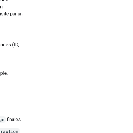
ng
nsite par un
nnées (ID,
ple,
ge
finales.
eraction