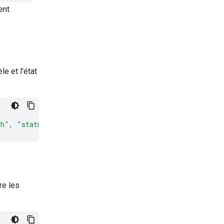
ent
le et l'état
sh"
,
"status"
:
"in_progress"
,
"object"
:
"interaction"
},
re les