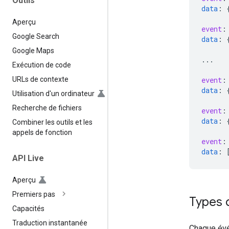
Outils
data
:
Aperçu
event
:
Google Search
data
:
Google Maps
...
Exécution de code
event
:
URLs de contexte
data
:
Utilisation d'un ordinateur
Recherche de fichiers
event
:
data
:
Combiner les outils et les
appels de fonction
event
:
data
:
API Live
Aperçu
Premiers pas
Types 
Capacités
Traduction instantanée
Chaque évé