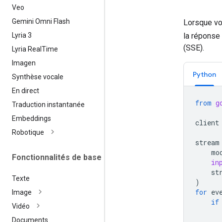
Veo
Gemini Omni Flash
Lorsque vo
Lyria 3
la réponse 
(SSE).
Lyria Real
Time
Imagen
Python
Synthèse vocale
En direct
from
g
Traduction instantanée
Embeddings
client
Robotique
stream
mo
Fonctionnalités de base
in
st
Texte
)
for
ev
Image
if
Vidéo
Documents