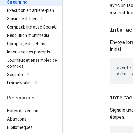
Streaming
avec un ta
Exécution en arrière-plan
assemblée 
Saisie de fichier
Compatibilité avec Open
AI
interac
Résolution multimédia
Envoyé lors 
Comptage de jetons
initial.
Ingénierie des prompts
Journaux et ensembles de
données
event
:
data
:
Sécurité
Frameworks
interac
Ressources
Signale une
Notes de version
étapes.
Abandons
Bibliothèques