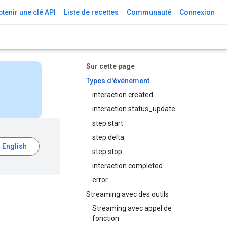
tenir une clé API
Liste de recettes
Communauté
Connexion
Sur cette page
Types d'événement
interaction.created
interaction.status_update
step.start
step.delta
step.stop
interaction.completed
error
Streaming avec des outils
Streaming avec appel de
fonction