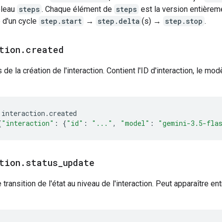
bleau
steps
. Chaque élément de
steps
est la version entièrem
d'un cycle
step.start
→
step.delta
(s) →
step.stop
.
tion
.
created
de la création de l'interaction. Contient l'ID d'interaction, le modè
interaction
.
created
{
"interaction"
:
{
"id"
:
"..."
,
"model"
:
"gemini-3.5-fla
tion
.
status
_
update
 transition de l'état au niveau de l'interaction. Peut apparaître ent