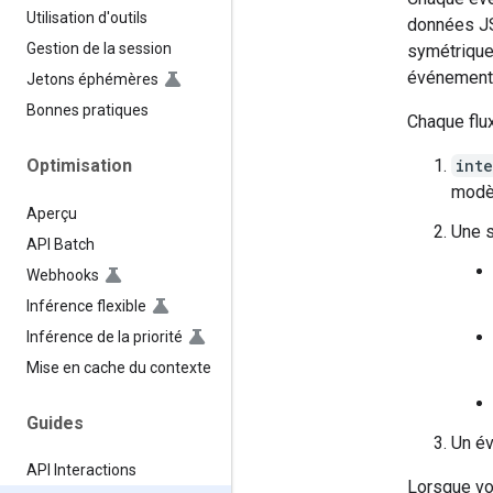
Utilisation d'outils
données JS
Gestion de la session
symétrique 
événemen
Jetons éphémères
Bonnes pratiques
Chaque flux
int
Optimisation
modèl
Aperçu
Une s
API Batch
Webhooks
Inférence flexible
Inférence de la priorité
Mise en cache du contexte
Guides
Un é
API Interactions
Lorsque vo