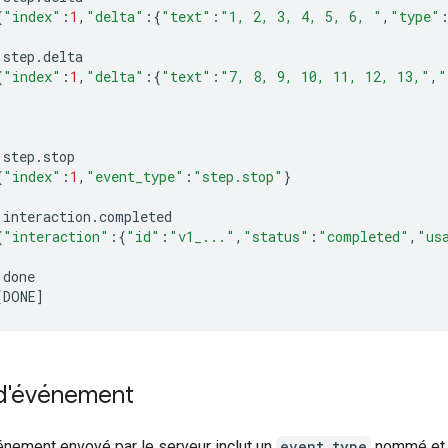
{
"index"
:
1
,
"delta"
:{
"text"
:
"1, 2, 3, 4, 5, 6, "
,
"type"
step
.
delta
{
"index"
:
1
,
"delta"
:{
"text"
:
"7, 8, 9, 10, 11, 12, 13,"
,
"
step
.
stop
{
"index"
:
1
,
"event_type"
:
"step.stop"
}
interaction
.
completed
{
"interaction"
:{
"id"
:
"v1_..."
,
"status"
:
"completed"
,
"us
done
[
DONE
]
d'événement
nement envoyé par le serveur inclut un
event_type
nommé et