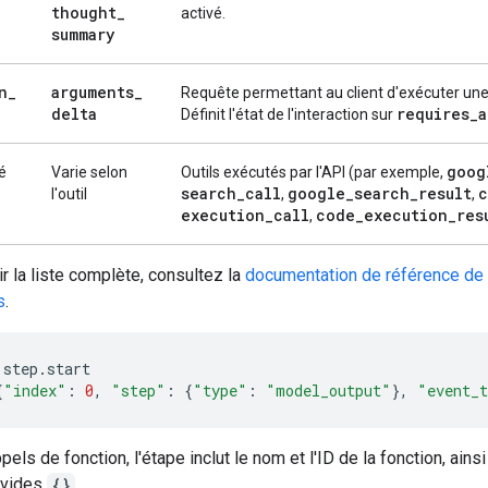
thought
_
activé.
summary
n
_
arguments
_
Requête permettant au client d'exécuter une
delta
requires
_
a
Définit l'état de l'interaction sur
goog
é
Varie selon
Outils exécutés par l'API (par exemple,
search
_
call
google
_
search
_
result
c
l'outil
,
,
execution
_
call
code
_
execution
_
res
,
r la liste complète, consultez la
documentation de référence de 
s
.
step
.
start
{
"index"
:
0
,
"step"
:
{
"type"
:
"model_output"
},
"event_
pels de fonction, l'étape inclut le nom et l'ID de la fonction, ains
 vides
{}
.