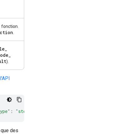
 fonction.
ction
.
le
_
ode
_
ult
).
l'API
type"
:
"step.start"
}
i que des