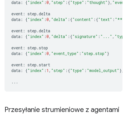
data
:
{
"index"
:
0
,
"step"
:{
"type"
:
"thought"
},
"event
event
:
step
.
delta
data
:
{
"index"
:
0
,
"delta"
:{
"content"
:{
"text"
:
"**Im
event
:
step
.
delta
data
:
{
"index"
:
0
,
"delta"
:{
"signature"
:
"..."
,
"type
event
:
step
.
stop
data
:
{
"index"
:
0
,
"event_type"
:
"step.stop"
}
event
:
step
.
start
data
:
{
"index"
:
1
,
"step"
:{
"type"
:
"model_output"
},
"
...
Przesyłanie strumieniowe z agentami