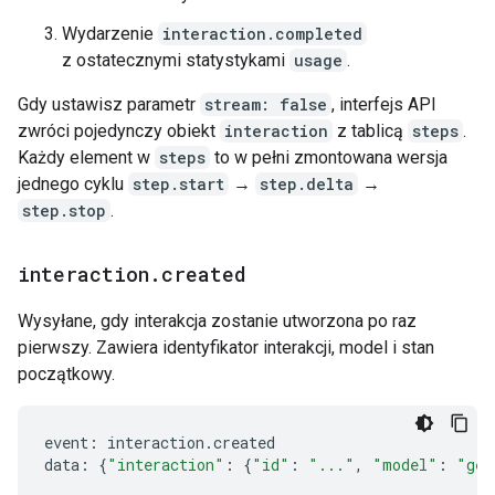
Wydarzenie
interaction.completed
z ostatecznymi statystykami
usage
.
Gdy ustawisz parametr
stream: false
, interfejs API
zwróci pojedynczy obiekt
interaction
z tablicą
steps
.
Każdy element w
steps
to w pełni zmontowana wersja
jednego cyklu
step.start
→
step.delta
→
step.stop
.
interaction
.
created
Wysyłane, gdy interakcja zostanie utworzona po raz
pierwszy. Zawiera identyfikator interakcji, model i stan
początkowy.
event
:
interaction
.
created
data
:
{
"interaction"
:
{
"id"
:
"..."
,
"model"
:
"gem