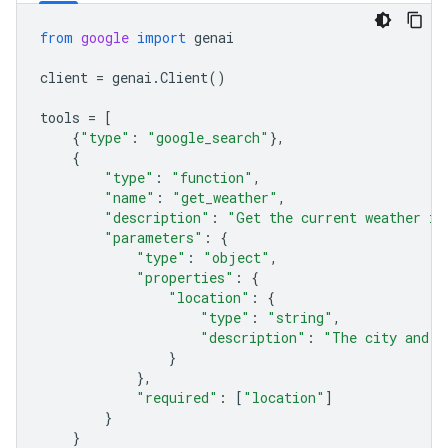
from
google
import
genai
client
=
genai
.
Client
()
tools
=
[
{
"type"
:
"google_search"
},
{
"type"
:
"function"
,
"name"
:
"get_weather"
,
"description"
:
"Get the current weather in
"parameters"
:
{
"type"
:
"object"
,
"properties"
:
{
"location"
:
{
"type"
:
"string"
,
"description"
:
"The city and s
}
},
"required"
:
[
"location"
]
}
}