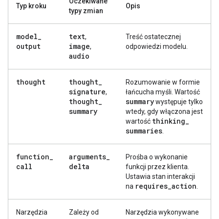
Oczekiwane
Typ kroku
Opis
typy zmian
model
_
text
,
Treść ostatecznej
output
image
,
odpowiedzi modelu.
audio
thought
thought
_
Rozumowanie w formie
signature
,
łańcucha myśli. Wartość
thought
_
summary
występuje tylko
summary
wtedy, gdy włączona jest
thinking
_
wartość
summaries
.
function
_
arguments
_
Prośba o wykonanie
call
delta
funkcji przez klienta.
Ustawia stan interakcji
requires
_
action
na
.
Narzędzia
Zależy od
Narzędzia wykonywane