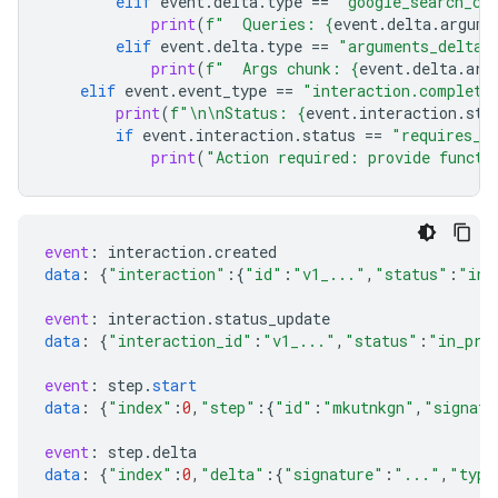
elif
event
.
delta
.
type
==
"google_search_ca
print
(
f
"  Queries: 
{
event
.
delta
.
argume
elif
event
.
delta
.
type
==
"arguments_delta"
print
(
f
"  Args chunk: 
{
event
.
delta
.
arg
elif
event
.
event_type
==
"interaction.complete
print
(
f
"
\n\n
Status: 
{
event
.
interaction
.
sta
if
event
.
interaction
.
status
==
"requires_a
print
(
"Action required: provide functi
event
:
interaction
.
created
data
:
{
"interaction"
:{
"id"
:
"v1_..."
,
"status"
:
"in_
event
:
interaction
.
status_update
data
:
{
"interaction_id"
:
"v1_..."
,
"status"
:
"in_pro
event
:
step
.
start
data
:
{
"index"
:
0
,
"step"
:{
"id"
:
"mkutnkgn"
,
"signatu
event
:
step
.
delta
data
:
{
"index"
:
0
,
"delta"
:{
"signature"
:
"..."
,
"type