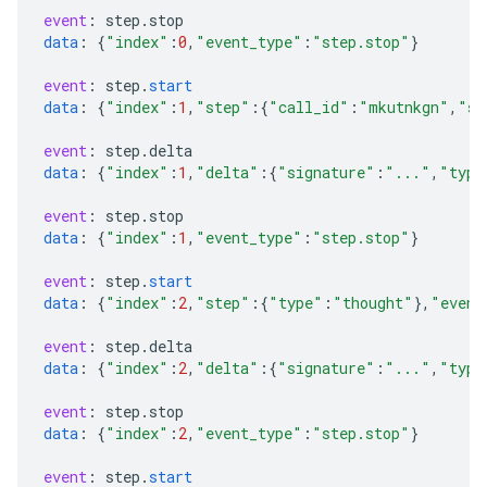
event
:
step
.
stop
data
:
{
"index"
:
0
,
"event_type"
:
"step.stop"
}
event
:
step
.
start
data
:
{
"index"
:
1
,
"step"
:{
"call_id"
:
"mkutnkgn"
,
"si
event
:
step
.
delta
data
:
{
"index"
:
1
,
"delta"
:{
"signature"
:
"..."
,
"type
event
:
step
.
stop
data
:
{
"index"
:
1
,
"event_type"
:
"step.stop"
}
event
:
step
.
start
data
:
{
"index"
:
2
,
"step"
:{
"type"
:
"thought"
}
,
"event
event
:
step
.
delta
data
:
{
"index"
:
2
,
"delta"
:{
"signature"
:
"..."
,
"type
event
:
step
.
stop
data
:
{
"index"
:
2
,
"event_type"
:
"step.stop"
}
event
:
step
.
start