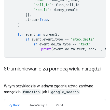
"call_id"
:
func_call_id
,
"result"
:
dummy_result
}],
stream
=
True
,
)
for
event
in
stream2
:
if
event
.
event_type
==
"step.delta"
:
if
event
.
delta
.
type
==
"text"
:
print
(
event
.
delta
.
text
,
end
=
""
,
fl
Strumieniowanie za pomocą wielu narzędzi
W tym przykładzie w jednym żądaniu użyto zarówno
narzędzia
function
, jak i
google_search
:
Python
JavaScript
REST