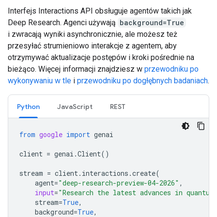
Interfejs Interactions API obsługuje agentów takich jak
Deep Research. Agenci używają
background=True
i zwracają wyniki asynchronicznie, ale możesz też
przesyłać strumieniowo interakcje z agentem, aby
otrzymywać aktualizacje postępów i kroki pośrednie na
bieżąco. Więcej informacji znajdziesz w
przewodniku po
wykonywaniu w tle
i
przewodniku po dogłębnych badaniach
.
Python
JavaScript
REST
from
google
import
genai
client
=
genai
.
Client
()
stream
=
client
.
interactions
.
create
(
agent
=
"deep-research-preview-04-2026"
,
input
=
"Research the latest advances in quantum
stream
=
True
,
background
=
True
,