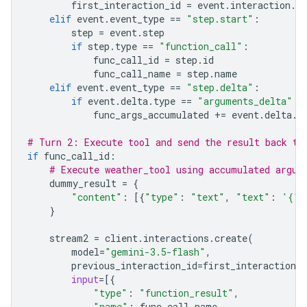
first_interaction_id
=
event
.
interaction
.
id
elif
event
.
event_type
==
"step.start"
:
step
=
event
.
step
if
step
.
type
==
"function_call"
:
func_call_id
=
step
.
id
func_call_name
=
step
.
name
elif
event
.
event_type
==
"step.delta"
:
if
event
.
delta
.
type
==
"arguments_delta"
:
func_args_accumulated
+=
event
.
delta
.
a
# Turn 2: Execute tool and send the result back to
if
func_call_id
:
# Execute weather_tool using accumulated argum
dummy_result
=
{
"content"
:
[{
"type"
:
"text"
,
"text"
:
'{"w
}
stream2
=
client
.
interactions
.
create
(
model
=
"gemini-3.5-flash"
,
previous_interaction_id
=
first_interaction_i
input
=
[{
"type"
:
"function_result"
,
"name"
:
func_call_name
,