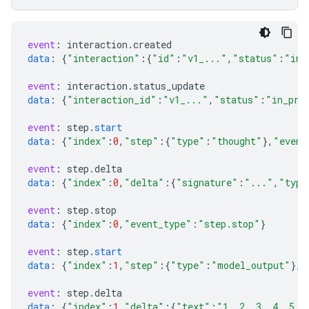
event
:
interaction
.
created
data
:
{
"interaction"
:{
"id"
:
"v1_..."
,
"status"
:
"in_
event
:
interaction
.
status_update
data
:
{
"interaction_id"
:
"v1_..."
,
"status"
:
"in_pro
event
:
step
.
start
data
:
{
"index"
:
0
,
"step"
:{
"type"
:
"thought"
}
,
"event
event
:
step
.
delta
data
:
{
"index"
:
0
,
"delta"
:{
"signature"
:
"..."
,
"type
event
:
step
.
stop
data
:
{
"index"
:
0
,
"event_type"
:
"step.stop"
}
event
:
step
.
start
data
:
{
"index"
:
1
,
"step"
:{
"type"
:
"model_output"
}
,
"
event
:
step
.
delta
data
:
{
"index"
:
1
,
"delta"
:{
"text"
:
"1, 2, 3, 4, 5, 