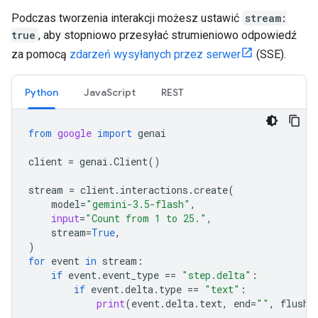
Podczas tworzenia interakcji możesz ustawić
stream:
true
, aby stopniowo przesyłać strumieniowo odpowiedź
za pomocą
zdarzeń wysyłanych przez serwer
(SSE).
Python
JavaScript
REST
from
google
import
genai
client
=
genai
.
Client
()
stream
=
client
.
interactions
.
create
(
model
=
"gemini-3.5-flash"
,
input
=
"Count from 1 to 25."
,
stream
=
True
,
)
for
event
in
stream
:
if
event
.
event_type
==
"step.delta"
:
if
event
.
delta
.
type
==
"text"
:
print
(
event
.
delta
.
text
,
end
=
""
,
flush
=