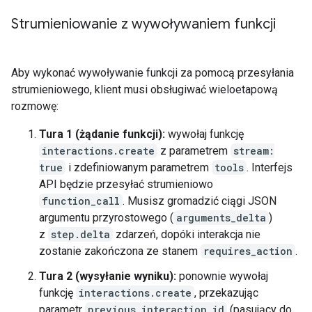
Strumieniowanie z wywoływaniem funkcji
Aby wykonać wywoływanie funkcji za pomocą przesyłania
strumieniowego, klient musi obsługiwać wieloetapową
rozmowę:
Tura 1 (żądanie funkcji):
wywołaj funkcję
interactions.create
z parametrem
stream:
true
i zdefiniowanym parametrem
tools
. Interfejs
API będzie przesyłać strumieniowo
function_call
. Musisz gromadzić ciągi JSON
argumentu przyrostowego (
arguments_delta
)
z
step.delta
zdarzeń, dopóki interakcja nie
zostanie zakończona ze stanem
requires_action
.
Tura 2 (wysyłanie wyniku):
ponownie wywołaj
funkcję
interactions.create
, przekazując
parametr
previous_interaction_id
(pasujący do