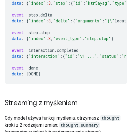
data
:
{
"index"
:
3
,
"step"
:{
"id"
:
"ktr5aysg"
,
"type"
:
"
event
:
step
.
delta
data
:
{
"index"
:
3
,
"delta"
:{
"arguments"
:
"{\"
locatio
event
:
step
.
stop
data
:
{
"index"
:
3
,
"event_type"
:
"step.stop"
}
event
:
interaction
.
completed
data
:
{
"interaction"
:{
"id"
:
"v1_..."
,
"status"
:
"req
event
:
done
data
:
[
DONE
]
Streaming z myśleniem
Gdy model używa funkcji myślenia, otrzymasz
thought
kroki z 2 rodzajami zmian:
thought_summary