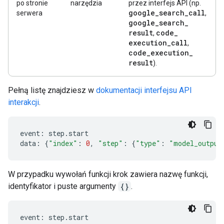
po stronie
narzędzia
przez interfejs API (np.
google
_
search
_
call
serwera
,
google
_
search
_
result
code
_
,
execution
_
call
,
code
_
execution
_
result
).
Pełną listę znajdziesz w
dokumentacji interfejsu API
interakcji
.
event
:
step
.
start
data
:
{
"index"
:
0
,
"step"
:
{
"type"
:
"model_output
W przypadku wywołań funkcji krok zawiera nazwę funkcji,
identyfikator i puste argumenty
{}
.
event
:
step
.
start