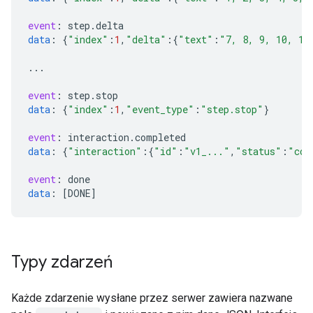
event
:
step
.
delta
data
:
{
"index"
:
1
,
"delta"
:{
"text"
:
"7, 8, 9, 10, 11
...
event
:
step
.
stop
data
:
{
"index"
:
1
,
"event_type"
:
"step.stop"
}
event
:
interaction
.
completed
data
:
{
"interaction"
:{
"id"
:
"v1_..."
,
"status"
:
"com
event
:
done
data
:
[
DONE
]
Typy zdarzeń
Każde zdarzenie wysłane przez serwer zawiera nazwane