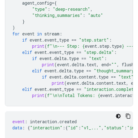
agent_config
=
{
"type"
:
"deep-research"
,
"thinking_summaries"
:
"auto"
}
)
for
event
in
stream
:
if
event
.
event_type
==
"step.start"
:
print
(
f
"
\n
--- Step: 
{
event
.
step
.
type
}
 ---"
elif
event
.
event_type
==
"step.delta"
:
if
event
.
delta
.
type
==
"text"
:
print
(
event
.
delta
.
text
,
end
=
""
,
flush
=
elif
event
.
delta
.
type
==
"thought_summary"
if
event
.
delta
.
content
.
type
==
"text"
:
print
(
event
.
delta
.
content
.
text
,
en
elif
event
.
event_type
==
"interaction.complete
print
(
f
"
\n\n
Total Tokens: 
{
event
.
interacti
event
:
interaction
.
created
data
:
{
"interaction"
:{
"id"
:
"v1_..."
,
"status"
:
"in_