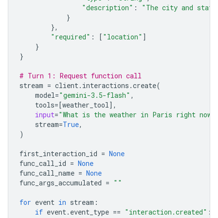
"description"
:
"The city and state
}
},
"required"
:
[
"location"
]
}
}
# Turn 1: Request function call
stream
=
client
.
interactions
.
create
(
model
=
"gemini-3.5-flash"
,
tools
=
[
weather_tool
],
input
=
"What is the weather in Paris right now?
stream
=
True
,
)
first_interaction_id
=
None
func_call_id
=
None
func_call_name
=
None
func_args_accumulated
=
""
for
event
in
stream
:
if
event
.
event_type
==
"interaction.created"
: