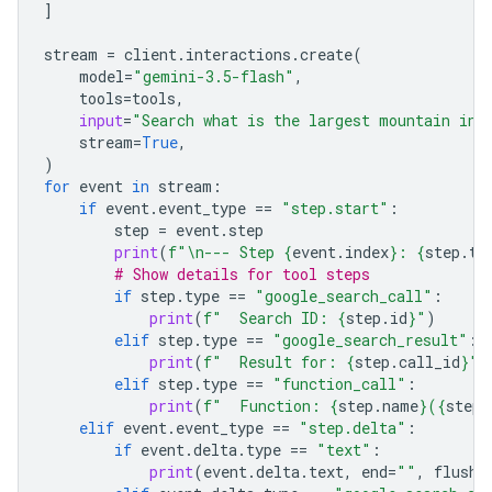
]
stream
=
client
.
interactions
.
create
(
model
=
"gemini-3.5-flash"
,
tools
=
tools
,
input
=
"Search what is the largest mountain in 
stream
=
True
,
)
for
event
in
stream
:
if
event
.
event_type
==
"step.start"
:
step
=
event
.
step
print
(
f
"
\n
--- Step 
{
event
.
index
}
: 
{
step
.
ty
# Show details for tool steps
if
step
.
type
==
"google_search_call"
:
print
(
f
"  Search ID: 
{
step
.
id
}
"
)
elif
step
.
type
==
"google_search_result"
:
print
(
f
"  Result for: 
{
step
.
call_id
}
"
)
elif
step
.
type
==
"function_call"
:
print
(
f
"  Function: 
{
step
.
name
}
(
{
step
.
elif
event
.
event_type
==
"step.delta"
:
if
event
.
delta
.
type
==
"text"
:
print
(
event
.
delta
.
text
,
end
=
""
,
flush
=