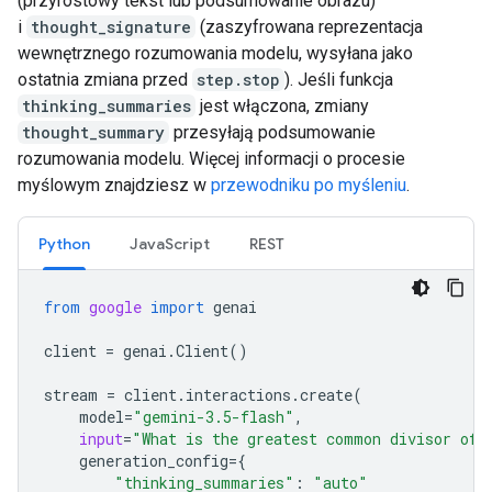
(przyrostowy tekst lub podsumowanie obrazu)
i
thought_signature
(zaszyfrowana reprezentacja
wewnętrznego rozumowania modelu, wysyłana jako
ostatnia zmiana przed
step.stop
). Jeśli funkcja
thinking_summaries
jest włączona, zmiany
thought_summary
przesyłają podsumowanie
rozumowania modelu. Więcej informacji o procesie
myślowym znajdziesz w
przewodniku po myśleniu
.
Python
JavaScript
REST
from
google
import
genai
client
=
genai
.
Client
()
stream
=
client
.
interactions
.
create
(
model
=
"gemini-3.5-flash"
,
input
=
"What is the greatest common divisor of 
generation_config
=
{
"thinking_summaries"
:
"auto"