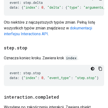
event
:
step
.
delta
data
:
{
"index"
:
0
,
"delta"
:
{
"type"
:
"arguments_d
Oto niektóre z najczęstszych typów zmian. Pełną listę
wszystkich typów zmian znajdziesz w
dokumentacji
interfejsu Interactions API
.
step
.
stop
Oznacza koniec kroku. Zawiera krok
index
.
event
:
step
.
stop
data
:
{
"index"
:
0
,
"event_type"
:
"step.stop"
}
interaction
.
completed
Wysyłane po zakończeniu interakcji. Zawiera obiekt