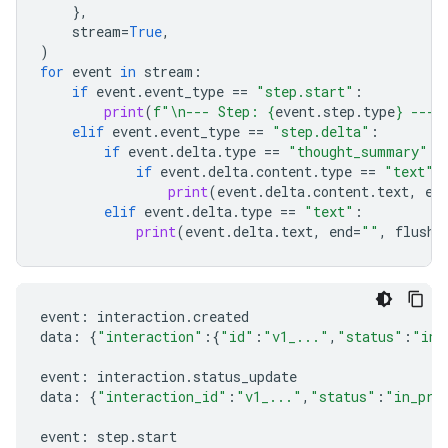
},
stream
=
True
,
)
for
event
in
stream
:
if
event
.
event_type
==
"step.start"
:
print
(
f
"
\n
--- Step: 
{
event
.
step
.
type
}
 ---"
elif
event
.
event_type
==
"step.delta"
:
if
event
.
delta
.
type
==
"thought_summary"
:
if
event
.
delta
.
content
.
type
==
"text"
:
print
(
event
.
delta
.
content
.
text
,
en
elif
event
.
delta
.
type
==
"text"
:
print
(
event
.
delta
.
text
,
end
=
""
,
flush
=
event
:
interaction
.
created
data
:
{
"interaction"
:{
"id"
:
"v1_..."
,
"status"
:
"in_
event
:
interaction
.
status_update
data
:
{
"interaction_id"
:
"v1_..."
,
"status"
:
"in_pro
event
:
step
.
start