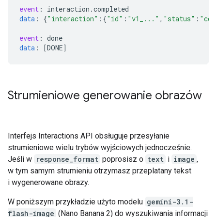
event
:
interaction
.
completed
data
:
{
"interaction"
:{
"id"
:
"v1_..."
,
"status"
:
"com
event
:
done
data
:
[
DONE
]
Strumieniowe generowanie obrazów
Interfejs Interactions API obsługuje przesyłanie
strumieniowe wielu trybów wyjściowych jednocześnie.
Jeśli w
response_format
poprosisz o
text
i
image
,
w tym samym strumieniu otrzymasz przeplatany tekst
i wygenerowane obrazy.
W poniższym przykładzie użyto modelu
gemini-3.1-
flash-image
(Nano Banana 2) do wyszukiwania informacji