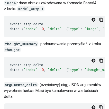
image
:
dane obrazu zakodowane w formacie Base64
z kroku
model_output
:
event
:
step
.
delta
data
:
{
"index"
:
0
,
"delta"
:
{
"type"
:
"image"
,
"mi
thought_summary
:
podsumowanie przemyśleń z kroku
thought
:
event
:
step
.
delta
data
:
{
"index"
:
0
,
"delta"
:
{
"type"
:
"thought_sum
arguments_delta
:
(częściowy) ciąg JSON argumentów
wywołania funkcji. Musi być kumulowana w wartościach
delta: