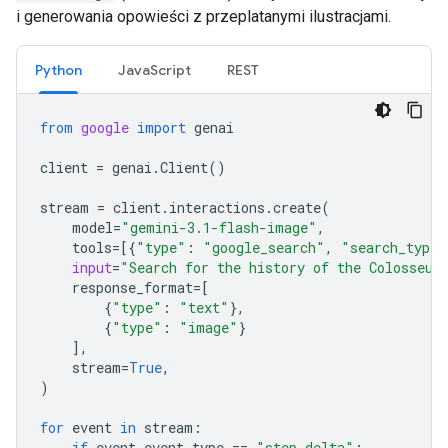
i generowania opowieści z przeplatanymi ilustracjami.
Python
JavaScript
REST
from
google
import
genai
client
=
genai
.
Client
()
stream
=
client
.
interactions
.
create
(
model
=
"gemini-3.1-flash-image"
,
tools
=
[{
"type"
:
"google_search"
,
"search_types
input
=
"Search for the history of the Colosseum
response_format
=
[
{
"type"
:
"text"
},
{
"type"
:
"image"
}
],
stream
=
True
,
)
for
event
in
stream
:
if
event
.
event_type
==
"step.delta"
: