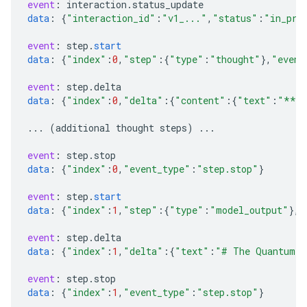
event
:
interaction
.
status_update
data
:
{
"interaction_id"
:
"v1_..."
,
"status"
:
"in_pro
event
:
step
.
start
data
:
{
"index"
:
0
,
"step"
:{
"type"
:
"thought"
}
,
"event
event
:
step
.
delta
data
:
{
"index"
:
0
,
"delta"
:{
"content"
:{
"text"
:
"***G
...
(
additional
thought
steps
)
...
event
:
step
.
stop
data
:
{
"index"
:
0
,
"event_type"
:
"step.stop"
}
event
:
step
.
start
data
:
{
"index"
:
1
,
"step"
:{
"type"
:
"model_output"
}
,
"
event
:
step
.
delta
data
:
{
"index"
:
1
,
"delta"
:{
"text"
:
"# The Quantum I
event
:
step
.
stop
data
:
{
"index"
:
1
,
"event_type"
:
"step.stop"
}