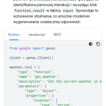
identyfikatora pierwszej interakcji) i wysyłając blok
function_result
w tablicy
input
. Spowoduje to
wznowienie strumienia, co umożliwi modelowi
wygenerowanie ostatecznej odpowiedzi.
Python
JavaScript
REST
from
google
import
genai
client
=
genai
.
Client
()
weather_tool
=
{
"type"
:
"function"
,
"name"
:
"get_weather"
,
"description"
:
"Get the current weather in a g
"parameters"
:
{
"type"
:
"object"
,
"properties"
:
{
"location"
:
{
"type"
:
"string"
,