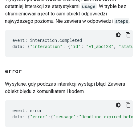
ostatniej interakcji ze statystykami
usage
. W trybie bez
strumieniowania jest to sam obiekt odpowiedzi
najwyższego poziomu. Nie zawiera w odpowiedzi
steps
.
event
:
interaction
.
completed
data
:
{
"interaction"
:
{
"id"
:
"v1_abc123"
,
"status
error
Wysyłane, gdy podczas interakcji wystąpi błąd. Zawiera
obiekt błędu z komunikatem i kodem.
event
:
error
data
:
{
"error"
:{
"message"
:
"Deadline expired befor