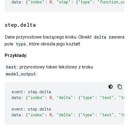
data
:
{
"index"
:
0
,
"step"
:
{
"type"
:
"function_cal
step
.
delta
Dane przyrostowe bieżącego kroku. Obiekt
delta
zawiera
pole
type
, które określa jego kształt.
Przykłady:
text
:
przyrostowy token tekstowy z kroku
model_output
:
event
:
step
.
delta
data
:
{
"index"
:
0
,
"delta"
:
{
"type"
:
"text"
,
"tex
event
:
step
.
delta
data
:
{
"index"
:
0
,
"delta"
:
{
"type"
:
"text"
,
"tex