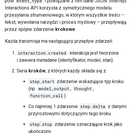
pole
event_type
i powiązane z nim dane JSON. Interfejs
Interactions API korzysta z symetrycznego modelu
przesyłania strumieniowego, w którym wszystkie treści –
tekst, wywołania narzędzi i proces myślowy – przepływają
przez spójne zdarzenie
krokowe
.
Każda transmisja ma następujący przepływ zdarzeń:
interaction.created
: interakcja jest tworzona
i zawiera metadane (identyfikator, model, stan).
Seria
kroków
, z których każdy składa się z:
step.start
zdarzenie wskazujące typ kroku
(np.
model_output
,
thought
,
function_call
).
Co najmniej 1 zdarzenie
step.delta
z danymi
przyrostowymi dotyczącymi tego kroku.
step.stop
zdarzenie oznaczające krok jako
ukończony.