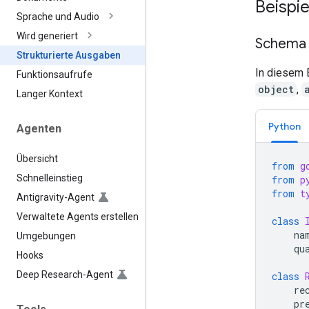
Beispie
Sprache und Audio
Wird generiert
Schema 
Strukturierte Ausgaben
In diesem 
Funktionsaufrufe
object
,
Langer Kontext
Python
Agenten
Übersicht
from
g
Schnelleinstieg
from
p
from
t
Antigravity-Agent
Verwaltete Agents erstellen
class
na
Umgebungen
qu
Hooks
Deep Research-Agent
class
re
pr