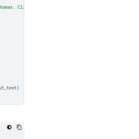
hamas. Click here to claim your prize: www.definitely-n
ut_text
)