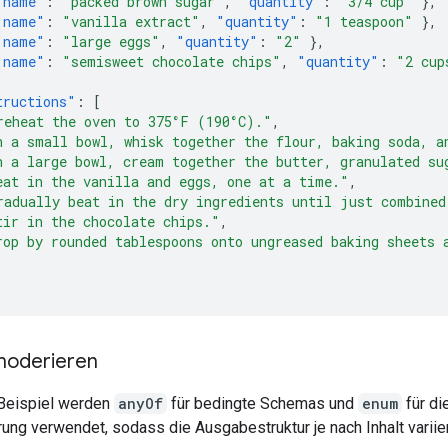
"name"
:
"packed brown sugar"
,
"quantity"
:
"3/4 cup"
},
"name"
:
"vanilla extract"
,
"quantity"
:
"1 teaspoon"
},
"name"
:
"large eggs"
,
"quantity"
:
"2"
},
"name"
:
"semisweet chocolate chips"
,
"quantity"
:
"2 cup
tructions"
:
[
reheat the oven to 375°F (190°C)."
,
n a small bowl, whisk together the flour, baking soda, a
n a large bowl, cream together the butter, granulated su
eat in the vanilla and eggs, one at a time."
,
radually beat in the dry ingredients until just combined
tir in the chocolate chips."
,
rop by rounded tablespoons onto ungreased baking sheets 
 moderieren
Beispiel werden
anyOf
für bedingte Schemas und
enum
für di
rung verwendet, sodass die Ausgabestruktur je nach Inhalt variie