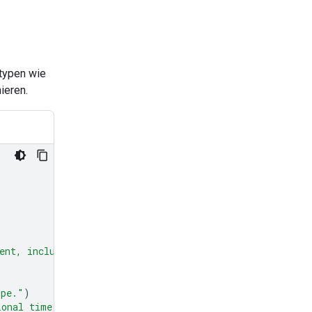
typen wie
ieren.
ent, including units."
)
ipe."
)
ional time in minutes to prepare the recipe."
)