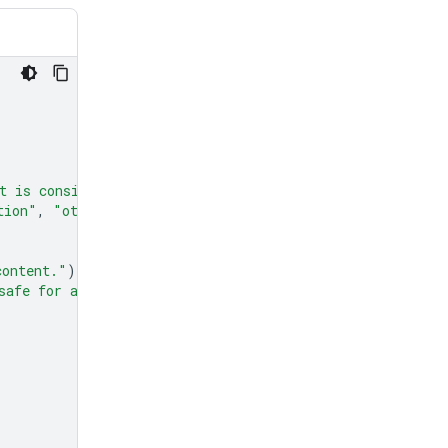
t is considered spam."
)
tion"
,
"other"
]
=
Field
(
description
=
"The type of spam."
content."
)
safe for all audiences."
)