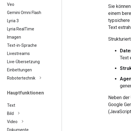
Veo
Sie können
Gemini Omni Flash
einem bere
typsichere
Lyria 3
Text extrah
Lyria Real
Time
Imagen
Strukturie
Text-in-Sprache
Date
Livestreams
Text 
Live-Übersetzung
Struk
Einbettungen
Robotertechnik
Agen
gener
Hauptfunktionen
Neben der 
Google Gen
Text
(JavaScript
Bild
Video
Dokumente