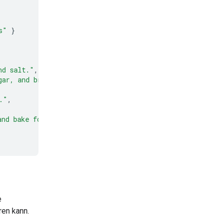
s"
}
nd salt."
,
gar, and brown sugar until light and fluffy."
,
."
,
and bake for 9 to 11 minutes."
e
ren kann.