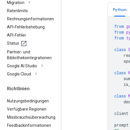
Migration
Python
Ratenlimits
Rechnungsinformationen
from
g
API-Fehlerbehebung
from
p
API-Fehler
from
t
Status
class
Partner- und
re
Bibliotheksintegrationen
sp
Google AI Studio
class
Google Cloud
su
is
Richtlinien
class
Nutzungsbedingungen
de
Verfügbare Regionen
client
Missbrauchsüberwachung
prompt
Feedbackinformationen