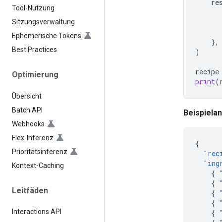
re
Tool-Nutzung
Sitzungsverwaltung
Ephemerische Tokens
},
Best Practices
)
recipe
Optimierung
print
(
Übersicht
Batch API
Beispiela
Webhooks
Flex-Inferenz
{
Prioritätsinferenz
"rec
"ing
Kontext-Caching
{
{
Leitfäden
{
{
Interactions API
{