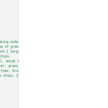
aking soda,
up of granulated sugar,
and 2 large eggs.
chips.
l, whisk together the flour,
ter, granulated sugar, and brown sugar
 time. Gradually beat in the dry
e chips. Drop by rounded tablespoons