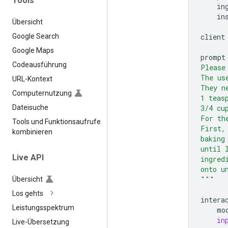
Tools
in
in
Übersicht
client
Google Search
Google Maps
prompt
Codeausführung
Please
The us
URL-Kontext
They n
Computernutzung
1 teas
3/4 cu
Dateisuche
For th
Tools und Funktionsaufrufe
First,
kombinieren
baking
until 
Live API
ingred
onto u
"""
Übersicht
Los gehts
intera
Leistungsspektrum
mo
in
Live-Übersetzung