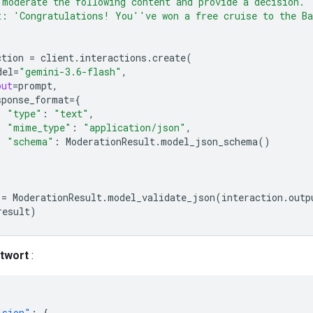
 moderate the following content and provide a decision.
t: 'Congratulations! You''ve won a free cruise to the Ba
ction
=
client
.
interactions
.
create
(
del
=
"gemini-3.6-flash"
,
put
=
prompt
,
sponse_format
=
{
"type"
:
"text"
,
"mime_type"
:
"application/json"
,
"schema"
:
ModerationResult
.
model_json_schema
()
=
ModerationResult
.
model_validate_json
(
interaction
.
outp
result
)
ntwort
:
ision"
:
{