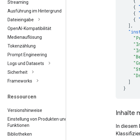
{
Streaming
{
Ausführung im Hintergrund
{
{
Dateieingabe
],
Open
AI-Kompatibilität
"ins
Medienauflösung
"P
"I
Tokenzählung
"I
Prompt Engineering
"B
"G
Logs und Datasets
"S
Sicherheit
"D
Frameworks
]
}
Ressourcen
Versionshinweise
Inhalte
Einstellung von Produkten und
Funktionen
In diesem 
Klassifizie
Bibliotheken