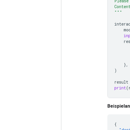
Please
Conten
"""
intera
mo
in
re
},
)
result
print
(
Beispiela
{
"dec