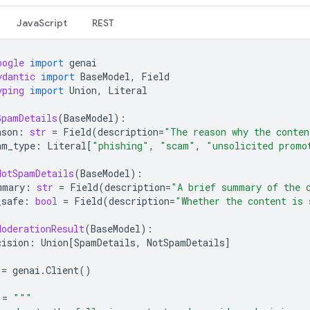
JavaScript
REST
oogle
import
genai
ydantic
import
BaseModel
,
Field
yping
import
Union
,
Literal
SpamDetails
(
BaseModel
):
ason
:
str
=
Field
(
description
=
"The reason why the conten
am_type
:
Literal
[
"phishing"
,
"scam"
,
"unsolicited promo
NotSpamDetails
(
BaseModel
):
mmary
:
str
=
Field
(
description
=
"A brief summary of the 
_safe
:
bool
=
Field
(
description
=
"Whether the content is 
ModerationResult
(
BaseModel
):
cision
:
Union
[
SpamDetails
,
NotSpamDetails
]
=
genai
.
Client
()
=
"""