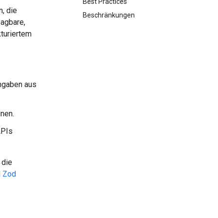
Best Practices
, die
Beschränkungen
sagbare,
kturiertem
ngaben aus
dnen.
APIs
 die
d
Zod