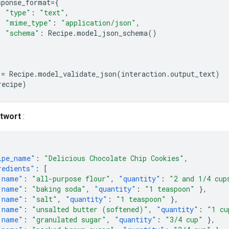
sponse_format
=
{
"type"
:
"text"
,
"mime_type"
:
"application/json"
,
"schema"
:
Recipe
.
model_json_schema
()
=
Recipe
.
model_validate_json
(
interaction
.
output_text
)
recipe
)
ntwort
:
ipe_name"
:
"Delicious Chocolate Chip Cookies"
,
redients"
:
[
"name"
:
"all-purpose flour"
,
"quantity"
:
"2 and 1/4 cup
"name"
:
"baking soda"
,
"quantity"
:
"1 teaspoon"
},
"name"
:
"salt"
,
"quantity"
:
"1 teaspoon"
},
"name"
:
"unsalted butter (softened)"
,
"quantity"
:
"1 cu
"name"
:
"granulated sugar"
,
"quantity"
:
"3/4 cup"
},