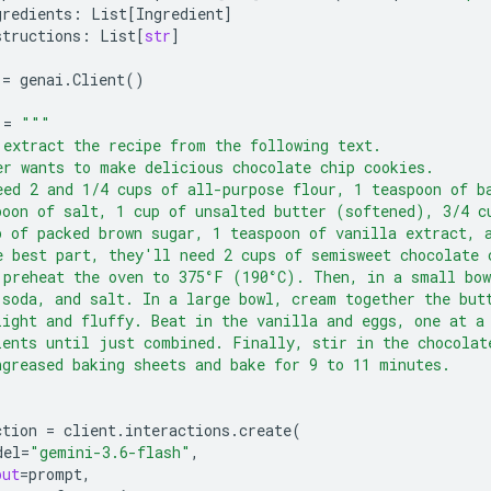
gredients
:
List
[
Ingredient
]
structions
:
List
[
str
]
=
genai
.
Client
()
=
"""
 extract the recipe from the following text.
er wants to make delicious chocolate chip cookies.
eed 2 and 1/4 cups of all-purpose flour, 1 teaspoon of b
poon of salt, 1 cup of unsalted butter (softened), 3/4 c
p of packed brown sugar, 1 teaspoon of vanilla extract, 
e best part, they'll need 2 cups of semisweet chocolate 
 preheat the oven to 375°F (190°C). Then, in a small bow
 soda, and salt. In a large bowl, cream together the but
light and fluffy. Beat in the vanilla and eggs, one at a
ients until just combined. Finally, stir in the chocolat
ngreased baking sheets and bake for 9 to 11 minutes.
ction
=
client
.
interactions
.
create
(
del
=
"gemini-3.6-flash"
,
put
=
prompt
,