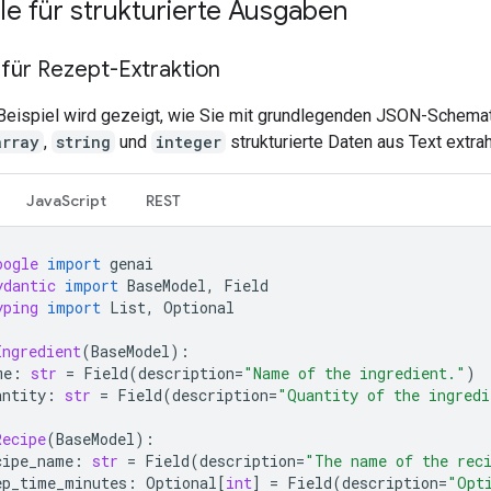
le für strukturierte Ausgaben
für Rezept-Extraktion
Beispiel wird gezeigt, wie Sie mit grundlegenden JSON-Schema
array
,
string
und
integer
strukturierte Daten aus Text extrah
JavaScript
REST
oogle
import
genai
ydantic
import
BaseModel
,
Field
yping
import
List
,
Optional
Ingredient
(
BaseModel
):
me
:
str
=
Field
(
description
=
"Name of the ingredient."
)
antity
:
str
=
Field
(
description
=
"Quantity of the ingredi
Recipe
(
BaseModel
):
cipe_name
:
str
=
Field
(
description
=
"The name of the rec
ep_time_minutes
:
Optional
[
int
]
=
Field
(
description
=
"Opt