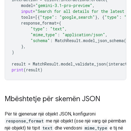
model
=
"gemini-3.1-pro-preview"
,
input
=
"Search for all details for the latest E
tools
=
[{
"type"
:
"google_search"
},
{
"type"
:
"u
response_format
=
{
"type"
:
"text"
,
"mime_type"
:
"application/json"
,
"schema"
:
MatchResult
.
model_json_schema
()
},
)
result
=
MatchResult
.
model_validate_json
(
interacti
print
(
result
)
Mbështetje për skemën JSON
Për të gjeneruar një objekt JSON, konfiguroni
response_format
me një objekt (ose një varg që përmban
një objekt) të tipit
text
dhe vendosni
mime_type
​​e tij në