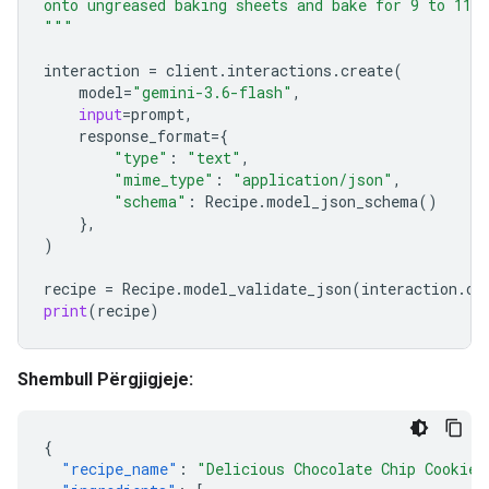
onto ungreased baking sheets and bake for 9 to 11 
"""
interaction
=
client
.
interactions
.
create
(
model
=
"gemini-3.6-flash"
,
input
=
prompt
,
response_format
=
{
"type"
:
"text"
,
"mime_type"
:
"application/json"
,
"schema"
:
Recipe
.
model_json_schema
()
},
)
recipe
=
Recipe
.
model_validate_json
(
interaction
.
ou
print
(
recipe
)
Shembull Përgjigjeje:
{
"recipe_name"
:
"Delicious Chocolate Chip Cookies