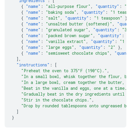
"ingredients"
:
[
{
"name"
:
"all-purpose flour"
,
"quantity"
:
"2
{
"name"
:
"baking soda"
,
"quantity"
:
"1 teasp
{
"name"
:
"salt"
,
"quantity"
:
"1 teaspoon"
},
{
"name"
:
"unsalted butter (softened)"
,
"quan
{
"name"
:
"granulated sugar"
,
"quantity"
:
"3/
{
"name"
:
"packed brown sugar"
,
"quantity"
:
"
{
"name"
:
"vanilla extract"
,
"quantity"
:
"1 t
{
"name"
:
"large eggs"
,
"quantity"
:
"2"
},
{
"name"
:
"semisweet chocolate chips"
,
"quant
],
"instructions"
:
[
"Preheat the oven to 375°F (190°C)."
,
"In a small bowl, whisk together the flour, ba
"In a large bowl, cream together the butter, g
"Beat in the vanilla and eggs, one at a time."
"Gradually beat in the dry ingredients until j
"Stir in the chocolate chips."
,
"Drop by rounded tablespoons onto ungreased ba
]
}