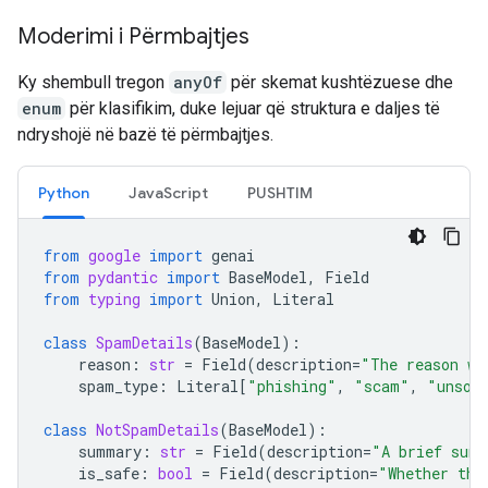
Moderimi i Përmbajtjes
Ky shembull tregon
anyOf
për skemat kushtëzuese dhe
enum
për klasifikim, duke lejuar që struktura e daljes të
ndryshojë në bazë të përmbajtjes.
Python
JavaScript
PUSHTIM
from
google
import
genai
from
pydantic
import
BaseModel
,
Field
from
typing
import
Union
,
Literal
class
SpamDetails
(
BaseModel
):
reason
:
str
=
Field
(
description
=
"The reason wh
spam_type
:
Literal
[
"phishing"
,
"scam"
,
"unsol
class
NotSpamDetails
(
BaseModel
):
summary
:
str
=
Field
(
description
=
"A brief summ
is_safe
:
bool
=
Field
(
description
=
"Whether the