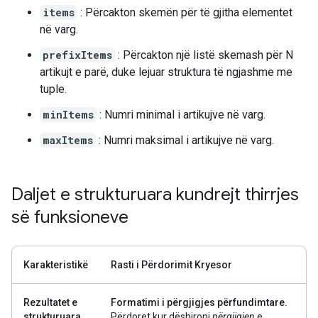
items
: Përcakton skemën për të gjitha elementet
në varg.
prefixItems
: Përcakton një listë skemash për N
artikujt e parë, duke lejuar struktura të ngjashme me
tuple.
minItems
: Numri minimal i artikujve në varg.
maxItems
: Numri maksimal i artikujve në varg.
Daljet e strukturuara kundrejt thirrjes
së funksioneve
Karakteristikë
Rasti i Përdorimit Kryesor
Rezultatet e
Formatimi i përgjigjes përfundimtare.
strukturuara
Përdoret kur dëshironi
përgjigjen
e