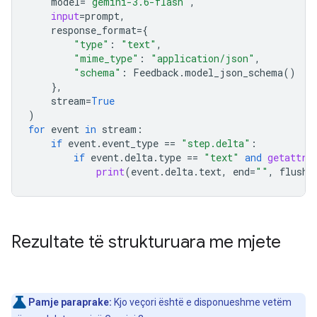
model
=
"gemini-3.6-flash"
,
input
=
prompt
,
response_format
=
{
"type"
:
"text"
,
"mime_type"
:
"application/json"
,
"schema"
:
Feedback
.
model_json_schema
()
},
stream
=
True
)
for
event
in
stream
:
if
event
.
event_type
==
"step.delta"
:
if
event
.
delta
.
type
==
"text"
and
getattr
(
print
(
event
.
delta
.
text
,
end
=
""
,
flush
=
Rezultate të strukturuara me mjete
Pamje paraprake:
Kjo veçori është e disponueshme vetëm