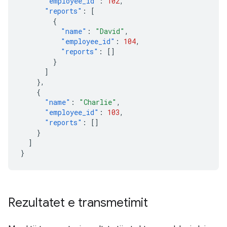
"employee_id"
:
102
,
"reports"
:
[
{
"name"
:
"David"
,
"employee_id"
:
104
,
"reports"
:
[]
}
]
},
{
"name"
:
"Charlie"
,
"employee_id"
:
103
,
"reports"
:
[]
}
]
}
Rezultatet e transmetimit