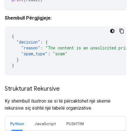
Shembull Përgjigjeje:
{
"decision"
:
{
"reason"
:
"The content is an unsolicited prize
"spam_type"
:
"scam"
}
}
Strukturat Rekursive
Ky shembull ilustron se si të përcaktohet një skemë
rekursive siç është një tabelë organizative.
Python
JavaScript
PUSHTIM