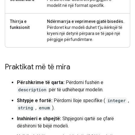
modelit në një format specifik.
Thirrja e
Ndërmarrja e veprimeve gjatë bisedës.
funksionit
Përdoret kur modeli duhet t'ju
kërkojë
të
kryeni një detyrë përpara se të japë një
përgjigje përfundimtare.
Praktikat më të mira
Përshkrime të qarta:
Përdorni fushën e
description
për të udhëhequr modelin.
Shtypje e fortë:
Përdorni lloje specifike (
integer
,
string
,
enum
).
Inxhinieri e shpejtë:
Shpjegoni qartë se çfarë
dëshironi të bëjë modeli.