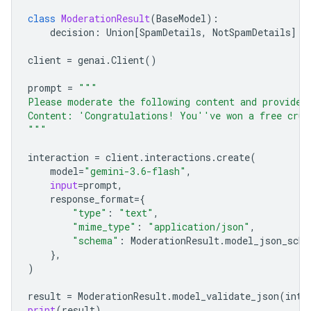
class
ModerationResult
(
BaseModel
):
decision
:
Union
[
SpamDetails
,
NotSpamDetails
]
client
=
genai
.
Client
()
prompt
=
"""
Please moderate the following content and provide 
Content: 'Congratulations! You''ve won a free crui
"""
interaction
=
client
.
interactions
.
create
(
model
=
"gemini-3.6-flash"
,
input
=
prompt
,
response_format
=
{
"type"
:
"text"
,
"mime_type"
:
"application/json"
,
"schema"
:
ModerationResult
.
model_json_sche
},
)
result
=
ModerationResult
.
model_validate_json
(
inte
print
(
result
)