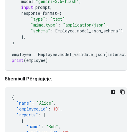
model
=
"gemini-3.6-flash"
,
input
=
prompt
,
response_format
=
{
"type"
:
"text"
,
"mime_type"
:
"application/json"
,
"schema"
:
Employee
.
model_json_schema
()
},
)
employee
=
Employee
.
model_validate_json
(
interactio
print
(
employee
)
Shembull Përgjigjeje:
{
"name"
:
"Alice"
,
"employee_id"
:
101
,
"reports"
:
[
{
"name"
:
"Bob"
,