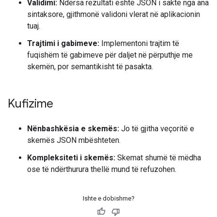
Validimi:
Ndërsa rezultati është JSON i saktë nga ana
sintaksore, gjithmonë validoni vlerat në aplikacionin
tuaj.
Trajtimi i gabimeve:
Implementoni trajtim të
fuqishëm të gabimeve për daljet në përputhje me
skemën, por semantikisht të pasakta.
Kufizime
Nënbashkësia e skemës:
Jo të gjitha veçoritë e
skemës JSON mbështeten.
Kompleksiteti i skemës:
Skemat shumë të mëdha
ose të ndërthurura thellë mund të refuzohen.
Ishte e dobishme?