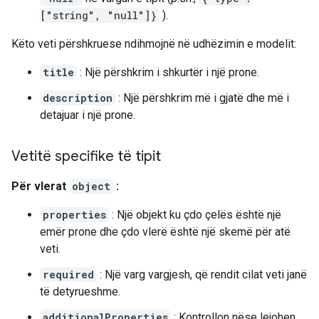
["string", "null"]}
).
Këto veti përshkruese ndihmojnë në udhëzimin e modelit:
title
: Një përshkrim i shkurtër i një prone.
description
: Një përshkrim më i gjatë dhe më i
detajuar i një prone.
Vetitë specifike të tipit
Për vlerat
object
:
properties
: Një objekt ku çdo çelës është një
emër prone dhe çdo vlerë është një skemë për atë
veti.
required
: Një varg vargjesh, që rendit cilat veti janë
të detyrueshme.
additionalProperties
: Kontrollon nëse lejohen