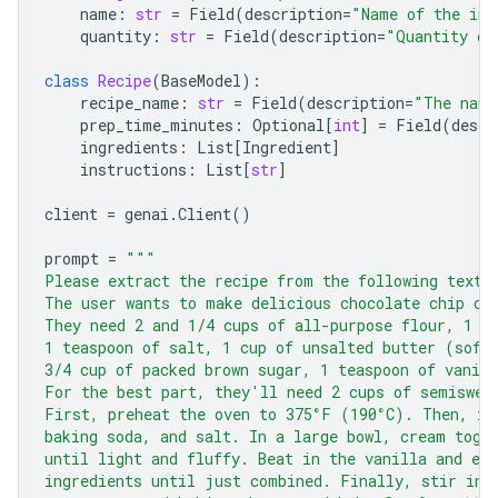
name
:
str
=
Field
(
description
=
"Name of the ing
quantity
:
str
=
Field
(
description
=
"Quantity of
class
Recipe
(
BaseModel
):
recipe_name
:
str
=
Field
(
description
=
"The name
prep_time_minutes
:
Optional
[
int
]
=
Field
(
descr
ingredients
:
List
[
Ingredient
]
instructions
:
List
[
str
]
client
=
genai
.
Client
()
prompt
=
"""
Please extract the recipe from the following text.
The user wants to make delicious chocolate chip co
They need 2 and 1/4 cups of all-purpose flour, 1 t
1 teaspoon of salt, 1 cup of unsalted butter (soft
3/4 cup of packed brown sugar, 1 teaspoon of vanill
For the best part, they'll need 2 cups of semiswee
First, preheat the oven to 375°F (190°C). Then, in
baking soda, and salt. In a large bowl, cream toge
until light and fluffy. Beat in the vanilla and eg
ingredients until just combined. Finally, stir in 