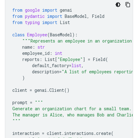
from
google
import
genai
from
pydantic
import
BaseModel
,
Field
from
typing
import
List
class
Employee
(
BaseModel
):
"""Represents an employee in an organization."
name
:
str
employee_id
:
int
reports
:
List
[
"Employee"
]
=
Field
(
default_factory
=
list
,
description
=
"A list of employees reporting
)
client
=
genai
.
Client
()
prompt
=
"""
Generate an organization chart for a small team.
The manager is Alice, who manages Bob and Charlie.
"""
interaction
=
client
.
interactions
.
create
(