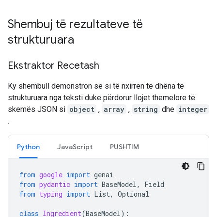
Shembuj të rezultateve të
strukturuara
Ekstraktor Recetash
Ky shembull demonstron se si të nxirren të dhëna të
strukturuara nga teksti duke përdorur llojet themelore të
skemës JSON si
object
,
array
,
string
dhe
integer
.
Python
JavaScript
PUSHTIM
from
google
import
genai
from
pydantic
import
BaseModel
,
Field
from
typing
import
List
,
Optional
class
Ingredient
(
BaseModel
):