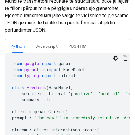
Mund të transmetoni rezultate të strukturuara, duke ju lejuar
të filloni përpunimin e përgjigjes ndërsa ajo gjenerohet.
Pjesët e transmetuara janë vargje të vlefshme të pjesshme
JSON që mund të bashkohen për të formuar objektin
përfundimtar JSON.
Python
JavaScript
PUSHTIM
from
google
import
genai
from
pydantic
import
BaseModel
from
typing
import
Literal
class
Feedback
(
BaseModel
):
sentiment
:
Literal
[
"positive"
,
"neutral"
,
"neg
summary
:
str
client
=
genai
.
Client
()
prompt
=
"The new UI is incredibly intuitive. Add 
stream
=
client
.
interactions
.
create
(