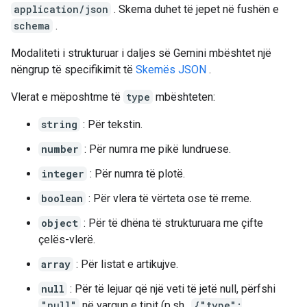
application/json
. Skema duhet të jepet në fushën e
schema
.
Modaliteti i strukturuar i daljes së Gemini mbështet një
nëngrup të specifikimit të
Skemës JSON
.
Vlerat e mëposhtme të
type
mbështeten:
string
: Për tekstin.
number
: Për numra me pikë lundruese.
integer
: Për numra të plotë.
boolean
: Për vlera të vërteta ose të rreme.
object
: Për të dhëna të strukturuara me çifte
çelës-vlerë.
array
: Për listat e artikujve.
null
: Për të lejuar që një veti të jetë null, përfshi
"null"
në vargun e tipit (p.sh.,
{"type":