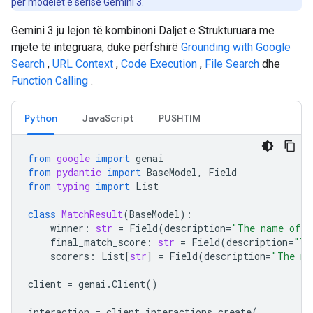
për modelet e serisë Gemini 3.
Gemini 3 ju lejon të kombinoni Daljet e Strukturuara me
mjete të integruara, duke përfshirë
Grounding with Google
Search
,
URL Context
,
Code Execution
,
File Search
dhe
Function Calling
.
Python
JavaScript
PUSHTIM
from
google
import
genai
from
pydantic
import
BaseModel
,
Field
from
typing
import
List
class
MatchResult
(
BaseModel
):
winner
:
str
=
Field
(
description
=
"The name of t
final_match_score
:
str
=
Field
(
description
=
"Th
scorers
:
List
[
str
]
=
Field
(
description
=
"The na
client
=
genai
.
Client
()
interaction
=
client
.
interactions
.
create
(