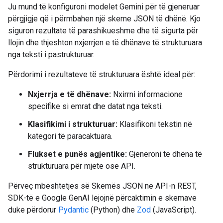
Ju mund të konfiguroni modelet Gemini për të gjeneruar
përgjigje që i përmbahen një skeme JSON të dhënë. Kjo
siguron rezultate të parashikueshme dhe të sigurta për
llojin dhe thjeshton nxjerrjen e të dhënave të strukturuara
nga teksti i pastrukturuar.
Përdorimi i rezultateve të strukturuara është ideal për:
Nxjerrja e të dhënave:
Nxirrni informacione
specifike si emrat dhe datat nga teksti.
Klasifikimi i strukturuar:
Klasifikoni tekstin në
kategori të paracaktuara.
Flukset e punës agjentike:
Gjeneroni të dhëna të
strukturuara për mjete ose API.
Përveç mbështetjes së Skemës JSON në API-n REST,
SDK-të e Google GenAI lejojnë përcaktimin e skemave
duke përdorur
Pydantic
(Python) dhe
Zod
(JavaScript).