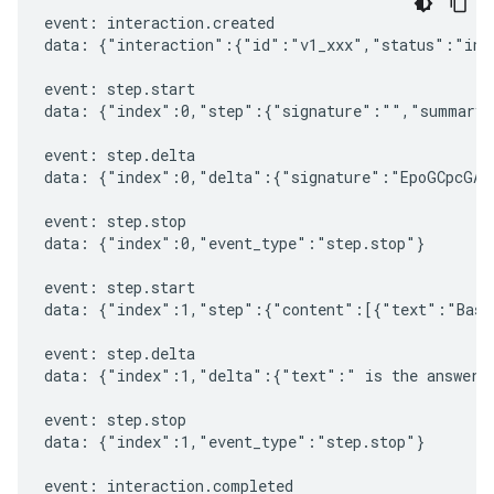
event: interaction.created

data: {"interaction":{"id":"v1_xxx","status":"in_
event: step.start

data: {"index":0,"step":{"signature":"","summary"
event: step.delta

data: {"index":0,"delta":{"signature":"EpoGCpcGAXL
event: step.stop

data: {"index":0,"event_type":"step.stop"}

event: step.start

data: {"index":1,"step":{"content":[{"text":"Based
event: step.delta

data: {"index":1,"delta":{"text":" is the answer t
event: step.stop

data: {"index":1,"event_type":"step.stop"}

event: interaction.completed
