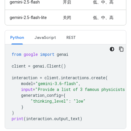
gemini-2.5-flash
开启
低、中、高
gemini-2.5-flash-lite
关闭
低、中、高
Python
JavaScript
REST
from
google
import
genai
client
=
genai
.
Client
()
interaction
=
client
.
interactions
.
create
(
model
=
"gemini-3.6-flash"
,
input
=
"Provide a list of 3 famous physicists a
generation_config
=
{
"thinking_level"
:
"low"
}
)
print
(
interaction
.
output_text
)