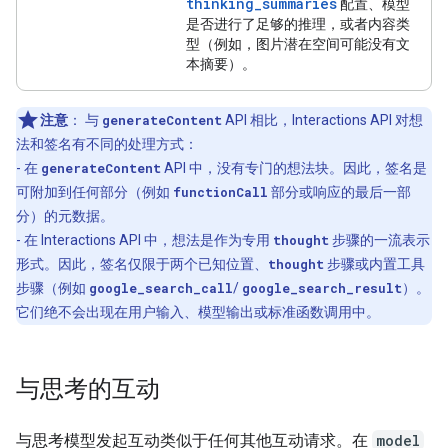
thinking_summaries
配置、模型
是否进行了足够的推理，或者内容类
型（例如，图片潜在空间可能没有文
本摘要）。
注意
：
与
generateContent
API 相比，Interactions API 对想
法和签名有不同的处理方式：
- 在
generateContent
API 中，没有专门的想法块。因此，签名是
可附加到任何部分（例如
functionCall
部分或响应的最后一部
分）的元数据。
- 在 Interactions API 中，想法是作为专用
thought
步骤的一流表示
形式。因此，签名仅限于两个已知位置、
thought
步骤或内置工具
步骤（例如
google_search_call
/
google_search_result
）。
它们绝不会出现在用户输入、模型输出或标准函数调用中。
与思考的互动
与思考模型发起互动类似于任何其他互动请求。在
model