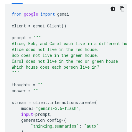
from
google
import
genai
client
=
genai
.
Client
()
prompt
=
"""
Alice, Bob, and Carol each live in a different hou
Alice does not live in the red house.
Bob does not live in the green house.
Carol does not live in the red or green house.
Which house does each person live in?
"""
thoughts
=
""
answer
=
""
stream
=
client
.
interactions
.
create
(
model
=
"gemini-3.6-flash"
,
input
=
prompt
,
generation_config
=
{
"thinking_summaries"
:
"auto"
},