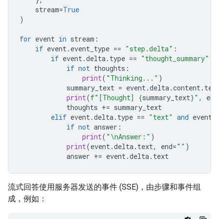
stream
=
True
)
for
event
in
stream
:
if
event
.
event_type
==
"step.delta"
:
if
event
.
delta
.
type
==
"thought_summary"
:
if
not
thoughts
:
print
(
"Thinking..."
)
summary_text
=
event
.
delta
.
content
.
tex
print
(
f
"[Thought] 
{
summary_text
}
"
,
end
thoughts
+=
summary_text
elif
event
.
delta
.
type
==
"text"
and
event
.
if
not
answer
:
print
(
"
\n
Answer:"
)
print
(
event
.
delta
.
text
,
end
=
""
)
answer
+=
event
.
delta
.
text
流式回答使用服务器发送的事件 (SSE)，由步骤和事件组
成，例如：