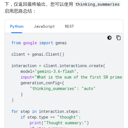
下，仅返回最终输出。您可以使用
thinking_summaries
启用思路总结：
Python
JavaScript
REST
from
google
import
genai
client
=
genai
.
Client
()
interaction
=
client
.
interactions
.
create
(
model
=
"gemini-3.6-flash"
,
input
=
"What is the sum of the first 50 prime n
generation_config
=
{
"thinking_summaries"
:
"auto"
}
)
for
step
in
interaction
.
steps
:
if
step
.
type
==
"thought"
:
print
(
"Thought summary:"
)