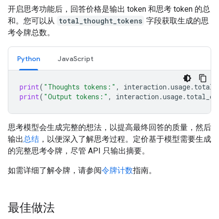
开启思考功能后，回答价格是输出 token 和思考 token 的总
和。您可以从
total_thought_tokens
字段获取生成的思
考令牌总数。
Python
JavaScript
print
(
"Thoughts tokens:"
,
interaction
.
usage
.
total_
print
(
"Output tokens:"
,
interaction
.
usage
.
total_ou
思考模型会生成完整的想法，以提高最终回答的质量，然后
输出
总结
，以便深入了解思考过程。定价基于模型需要生成
的完整思考令牌，尽管 API 只输出摘要。
如需详细了解令牌，请参阅
令牌计数
指南。
最佳做法