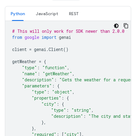
Python
JavaScript
REST
# This will only work for SDK newer than 2.0.0
from
google
import
genai
client
=
genai
.
Client
()
getWeather
=
{
"type"
:
"function"
,
"name"
:
"getWeather"
,
"description"
:
"Gets the weather for a request
"parameters"
:
{
"type"
:
"object"
,
"properties"
:
{
"city"
:
{
"type"
:
"string"
,
"description"
:
"The city and state
},
},
"required"
:
[
"city"
],