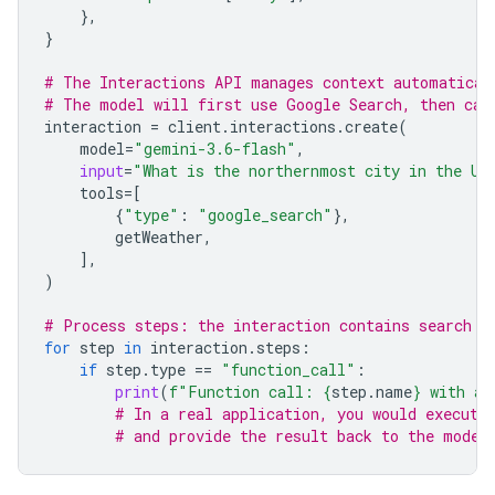
},
}
# The Interactions API manages context automatical
# The model will first use Google Search, then cal
interaction
=
client
.
interactions
.
create
(
model
=
"gemini-3.6-flash"
,
input
=
"What is the northernmost city in the Un
tools
=
[
{
"type"
:
"google_search"
},
getWeather
,
],
)
# Process steps: the interaction contains search r
for
step
in
interaction
.
steps
:
if
step
.
type
==
"function_call"
:
print
(
f
"Function call: 
{
step
.
name
}
 with ar
# In a real application, you would execute
# and provide the result back to the model