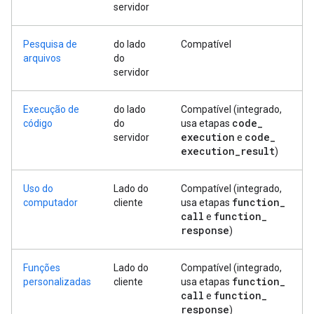
servidor
Pesquisa de
do lado
Compatível
arquivos
do
servidor
Execução de
do lado
Compatível (integrado,
code
_
código
do
usa etapas
execution
code
_
servidor
e
execution
_
result
)
Uso do
Lado do
Compatível (integrado,
function
_
computador
cliente
usa etapas
call
function
_
e
response
)
Funções
Lado do
Compatível (integrado,
function
_
personalizadas
cliente
usa etapas
call
function
_
e
response
)