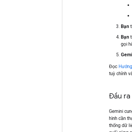
Bạn
t
Bạn
t
gọi h
Gemi
Đọc
Hướng 
tuỳ chỉnh v
Đầu ra 
Gemini cun
hình cần th
thống dữ l