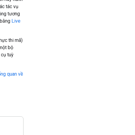
các tác vụ
động tương
c bằng
Live
hực thi mã)
 một bộ
 cụ tuỳ
ng quan về