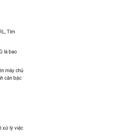
RL, Tìm
G là bao
rên máy chủ
nh căn bậc
 xử lý việc