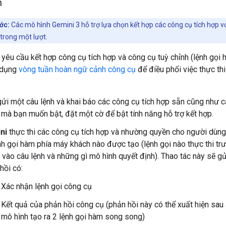
h
ớc:
Các mô hình Gemini 3 hỗ trợ lựa chọn kết hợp các công cụ tích hợp v
 trong một lượt.
 yêu cầu kết hợp công cụ tích hợp và công cụ tuỳ chỉnh (lệnh gọi
 dụng
vòng tuần hoàn ngữ cảnh công cụ
để điều phối việc thực thi
:
ửi một câu lệnh và khai báo các công cụ tích hợp sẵn cũng như 
 mà bạn muốn bật, đặt một cờ để bật tính năng hỗ trợ kết hợp.
ni
thực thi các công cụ tích hợp và nhường quyền cho người dùng
nh gọi hàm phía máy khách nào được tạo (lệnh gọi nào thực thi tr
 vào câu lệnh và những gì mô hình quyết định). Thao tác này sẽ gử
hồi có:
Xác nhận lệnh gọi công cụ
Kết quả của phản hồi công cụ (phản hồi này có thể xuất hiện sa
mô hình tạo ra 2 lệnh gọi hàm song song)