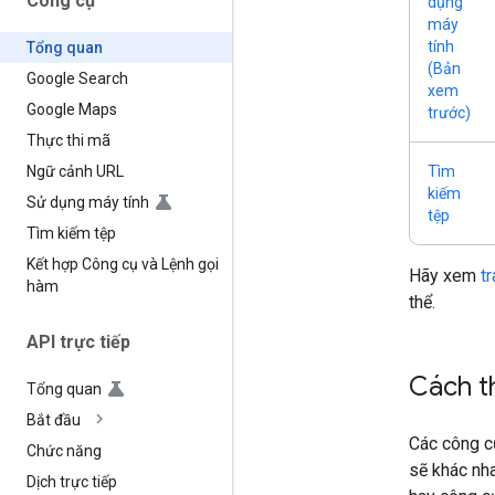
Công cụ
dụng
máy
tính
Tổng quan
(Bản
Google Search
xem
Google Maps
trước)
Thực thi mã
Tìm
Ngữ cảnh URL
kiếm
Sử dụng máy tính
tệp
Tìm kiếm tệp
Kết hợp Công cụ và Lệnh gọi
Hãy xem
t
hàm
thể.
API trực tiếp
Cách t
Tổng quan
Bắt đầu
Các công c
Chức năng
sẽ khác nha
Dịch trực tiếp