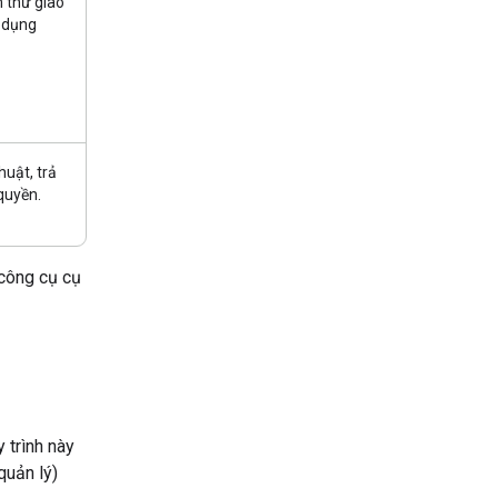
m thử giao
 dụng
uật, trả
 quyền.
 công cụ cụ
 trình này
quản lý)