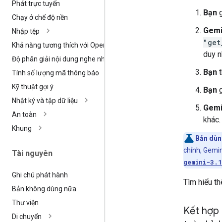
Phát trực tuyến
Bạn
g
Chạy ở chế độ nền
Gemi
Nhập tệp
"get
Khả năng tương thích với Open
AI
duy n
Độ phân giải nội dung nghe nhìn
Bạn
t
Tính số lượng mã thông báo
Kỹ thuật gợi ý
Bạn
g
Nhật ký và tập dữ liệu
Gemi
An toàn
khác.
Khung
Bản dùn
chỉnh, Gemin
Tài nguyên
gemini-3.
Ghi chú phát hành
Tìm hiểu t
Bản không dùng nữa
Thư viện
Kết hợp 
Di chuyển