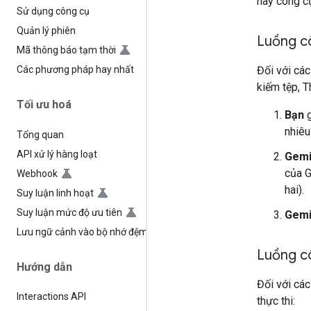
hay công cụ
Sử dụng công cụ
Quản lý phiên
Luồng cô
Mã thông báo tạm thời
Đối với cá
Các phương pháp hay nhất
kiếm tệp, T
Tối ưu hoá
Bạn
g
nhiêu
Tổng quan
API xử lý hàng loạt
Gemi
của G
Webhook
hai).
Suy luận linh hoạt
Suy luận mức độ ưu tiên
Gemi
Lưu ngữ cảnh vào bộ nhớ đệm
Luồng cô
Hướng dẫn
Đối với các
Interactions API
thực thi: