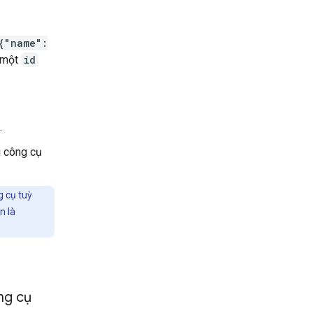
{"name":
ó một
id
.
i công cụ
g cụ tuỳ
n là
ng cụ