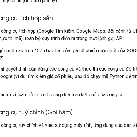
 tuỳ chỉnh (do bạn quản lý).
ng cụ tích hợp sẵn
c công cụ tích hợp (Google Tìm kiếm, Google Maps, Bối cảnh từ U
hực thi mã), toàn bộ quy trình diễn ra trong một lệnh gọi API:
ửi một câu lệnh: "Căn bậc hai của giá cổ phiếu mới nhất của GOO
?"
ni
quyết định cần dùng các công cụ và thực thi các công cụ đó t
oogle (ví dụ: tìm kiếm giá cổ phiếu, sau đó chạy mã Python để tí
ni
trả về câu trả lời cuối cùng dựa trên kết quả của công cụ.
ng cụ tuỳ chỉnh (Gọi hàm)
 công cụ tuỳ chỉnh và việc sử dụng máy tính, ứng dụng của bạn sẽ