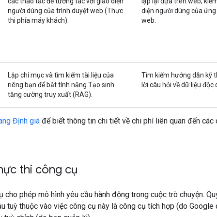
các thao tác để tương tác với giao diện
lặp lại dựa trên web, kiể
người dùng của trình duyệt web (Thực
diện người dùng của ứng
thi phía máy khách).
web.
Lập chỉ mục và tìm kiếm tài liệu của
Tìm kiếm hướng dẫn kỹ th
riêng bạn để bật tính năng Tạo sinh
lời câu hỏi về dữ liệu độc
tăng cường truy xuất (RAG).
rang Định giá
để biết thông tin chi tiết về chi phí liên quan đến các
hực thi công cụ
ụ cho phép mô hình yêu cầu hành động trong cuộc trò chuyện. Quy
u tuỳ thuộc vào việc công cụ này là công cụ tích hợp (do Google 