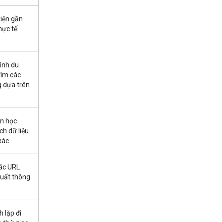
kiện gần
hực tế
ình du
tìm các
 dựa trên
án học
ch dữ liệu
xác.
các URL
 xuất thông
 lặp đi