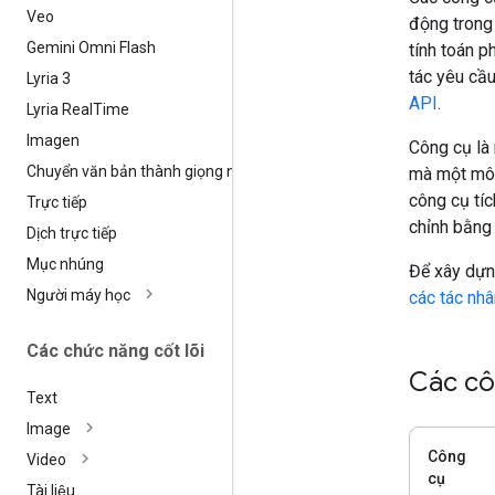
Veo
động trong 
Gemini Omni Flash
tính toán 
tác yêu cầu
Lyria 3
API
.
Lyria Real
Time
Imagen
Công cụ là
Chuyển văn bản thành giọng nói
mà một mô 
công cụ tíc
Trực tiếp
chỉnh bằng
Dịch trực tiếp
Mục nhúng
Để xây dựn
Người máy học
các tác nhâ
Các chức năng cốt lõi
Các cô
Text
Image
Công
Video
cụ
Tài liệu