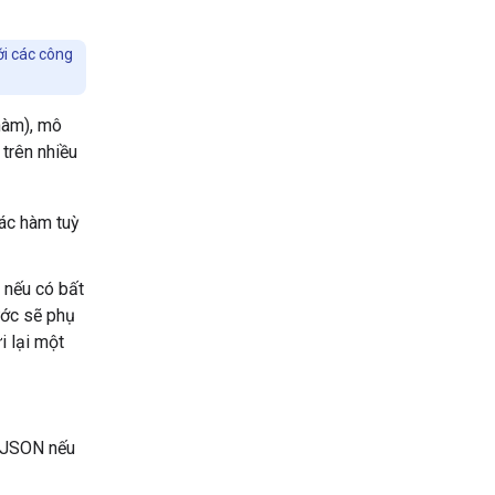
ới các công
 hàm), mô
 trên nhiều
các hàm tuỳ
 nếu có bất
ước sẽ phụ
i lại một
u JSON nếu