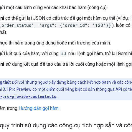
ửi một câu lệnh cùng với các khai báo hàm (công cụ).
ni
có thể gửi lại JSON có cấu trúc để gọi một hàm cụ thể (ví dụ:
_order_status", "args": {"order_id": "123"}}
), luôn c
hất.
hực thi hàm trong ứng dụng hoặc môi trường của mình.
ửi kết quả của hàm, với cùng
id
như lệnh gọi hàm, trở lại Gemini
ni
sử dụng kết quả để tạo câu trả lời cuối cùng hoặc một lệnh gọ
g thử:
Đối với những người xây dựng bằng cách kết hợp bash và các côn
i 3.1 Pro Preview có một điểm cuối riêng biệt có sẵn thông qua API có tê
1-pro-preview-customtools
.
hêm trong
Hướng dẫn gọi hàm
.
quy trình sử dụng các công cụ tích hợp sẵn và cô