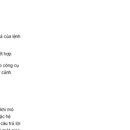
uả của lệnh
t hợp.
ợp công cụ
 cảnh.
khi mô
oặc hệ
câu trả lời