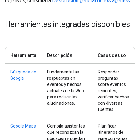
objetivos, consulta la
Descripción general de los agentes
.
Herramientas integradas disponibles
Herramienta
Descripción
Casos de uso
Búsqueda de
Fundamenta las
Responder
Google
respuestas en
preguntas
eventos y hechos
sobre eventos
actuales de la Web
recientes,
para reducir las
verificar hechos
alucinaciones.
con diversas
fuentes
Google Maps
Compila asistentes
Planificar
que reconozcan la
itinerarios de
ubicación y puedan
viaje con varias