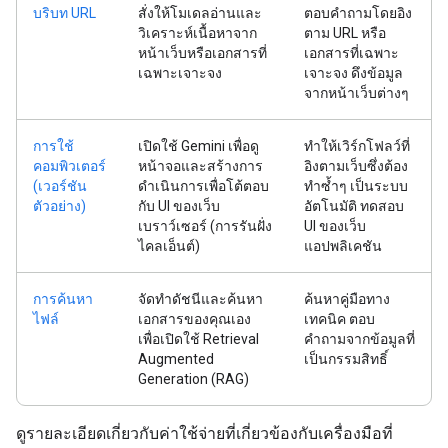
บริบท URL
สั่งให้โมเดลอ่านและ
ตอบคำถามโดยอิง
วิเคราะห์เนื้อหาจาก
ตาม URL หรือ
หน้าเว็บหรือเอกสารที่
เอกสารที่เฉพาะ
เฉพาะเจาะจง
เจาะจง ดึงข้อมูล
จากหน้าเว็บต่างๆ
การใช้
เปิดใช้ Gemini เพื่อดู
ทำให้เวิร์กโฟลว์ที่
คอมพิวเตอร์
หน้าจอและสร้างการ
อิงตามเว็บซึ่งต้อง
(เวอร์ชัน
ดำเนินการเพื่อโต้ตอบ
ทำซ้ำๆ เป็นระบบ
ตัวอย่าง)
กับ UI ของเว็บ
อัตโนมัติ ทดสอบ
เบราว์เซอร์ (การรันฝั่ง
UI ของเว็บ
ไคลเอ็นต์)
แอปพลิเคชัน
การค้นหา
จัดทำดัชนีและค้นหา
ค้นหาคู่มือทาง
ไฟล์
เอกสารของคุณเอง
เทคนิค ตอบ
เพื่อเปิดใช้ Retrieval
คำถามจากข้อมูลที่
Augmented
เป็นกรรมสิทธิ์
Generation (RAG)
ดูรายละเอียดเกี่ยวกับค่าใช้จ่ายที่เกี่ยวข้องกับเครื่องมือที่