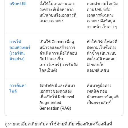
บริบท URL
สั่งให้โมเดลอ่านและ
ตอบคำถามโดยอิง
วิเคราะห์เนื้อหาจาก
ตาม URL หรือ
หน้าเว็บหรือเอกสารที่
เอกสารที่เฉพาะ
เฉพาะเจาะจง
เจาะจง ดึงข้อมูล
จากหน้าเว็บต่างๆ
การใช้
เปิดใช้ Gemini เพื่อดู
ทำให้เวิร์กโฟลว์ที่
คอมพิวเตอร์
หน้าจอและสร้างการ
อิงตามเว็บซึ่งต้อง
(เวอร์ชัน
ดำเนินการเพื่อโต้ตอบ
ทำซ้ำๆ เป็นระบบ
ตัวอย่าง)
กับ UI ของเว็บ
อัตโนมัติ ทดสอบ
เบราว์เซอร์ (การรันฝั่ง
UI ของเว็บ
ไคลเอ็นต์)
แอปพลิเคชัน
การค้นหา
จัดทำดัชนีและค้นหา
ค้นหาคู่มือทาง
ไฟล์
เอกสารของคุณเอง
เทคนิค ตอบ
เพื่อเปิดใช้ Retrieval
คำถามจากข้อมูลที่
Augmented
เป็นกรรมสิทธิ์
Generation (RAG)
ดูรายละเอียดเกี่ยวกับค่าใช้จ่ายที่เกี่ยวข้องกับเครื่องมือที่