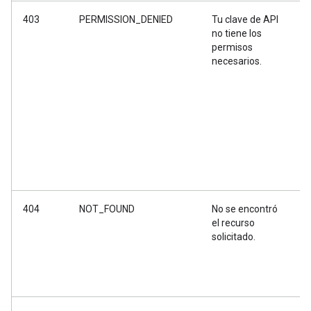
403
PERMISSION_DENIED
Tu clave de API
E
no tiene los
c
permisos
i
necesarios.
i
m
a
p
a
a
404
NOT_FOUND
No se encontró
N
el recurso
u
solicitado.
i
v
h
e