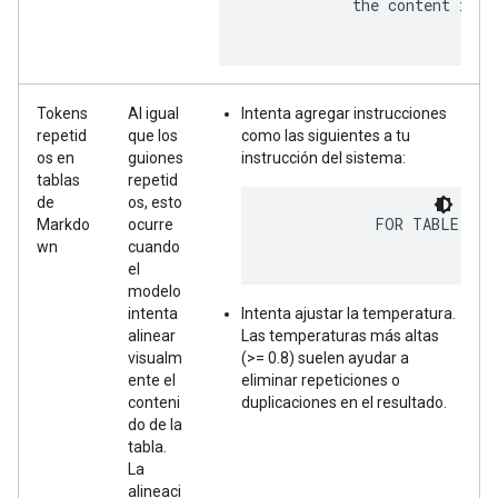
            the content in a
Tokens
Al igual
Intenta agregar instrucciones
repetid
que los
como las siguientes a tu
os en
guiones
instrucción del sistema:
tablas
repetid
de
os, esto
            FOR TABLE HEA
Markdo
ocurre
wn
cuando
el
modelo
intenta
Intenta ajustar la temperatura.
alinear
Las temperaturas más altas
visualm
(>= 0.8) suelen ayudar a
ente el
eliminar repeticiones o
conteni
duplicaciones en el resultado.
do de la
tabla.
La
alineaci