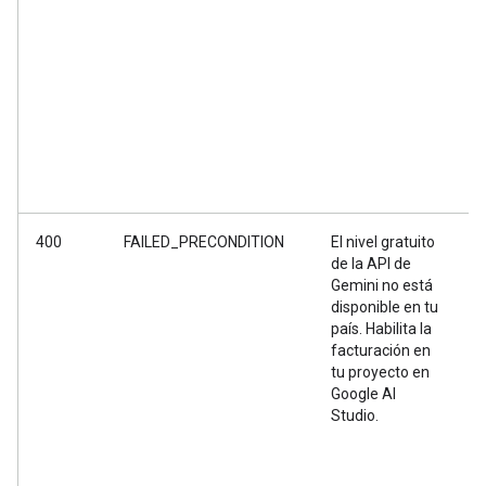
400
FAILED_PRECONDITION
El nivel gratuito
E
de la API de
r
Gemini no está
s
disponible en tu
r
país. Habilita la
n
facturación en
n
tu proyecto en
n
Google AI
f
Studio.
t
G
S