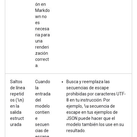
ón en
Markdo
wn no
es
necesa
ria para
una
renderi
zación
correct
a.
Saltos
Cuando
Busca y reemplaza las
de línea
la
secuencias de escape
repetid
entrada
prohibidas por caracteres UTF-
\n
os (
)
del
8 en tu instrucción. Por
\u
en la
modelo
ejemplo,
secuencia de
salida
contien
escape en tus ejemplos de
estruct
e
JSON puede hacer que el
urada
secuen
modelo también los use en su
cias de
resultado.
escape