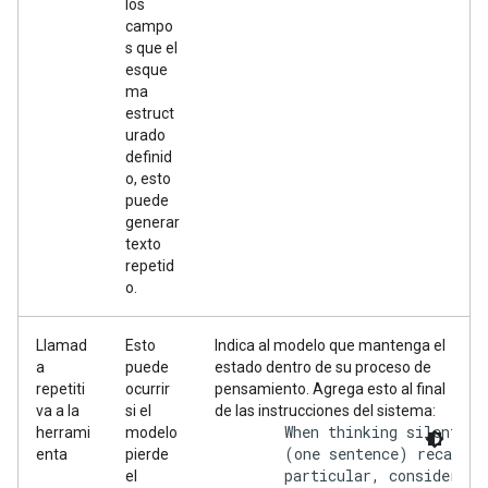
los
campo
s que el
esque
ma
estruct
urado
definid
o, esto
puede
generar
texto
repetid
o.
Llamad
Esto
Indica al modelo que mantenga el
a
puede
estado dentro de su proceso de
repetiti
ocurrir
pensamiento. Agrega esto al final
va a la
si el
de las instrucciones del sistema:
        When thinking silently:
herrami
modelo
        (one sentence) recap of
enta
pierde
        particular, consider wh
el