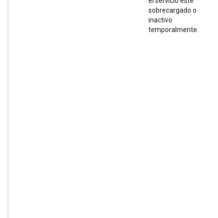
el servicio esté
e
sobrecargado o
s
inactivo
t
temporalmente.