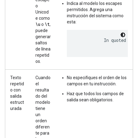
Indica al modelo los escapes
o
permitidos. Agrega una
Unicod
instrucción del sistema como
e como
esta:
\u
\t
o
,
puede
generar
            In quoted stri
saltos
de línea
repetid
os.
Texto
Cuando
No especifiques el orden de los
repetid
el
campos en tu instrucción.
o con
resulta
Haz que todos los campos de
salida
do del
salida sean obligatorios.
estruct
modelo
urada
tiene
un
orden
diferen
te para