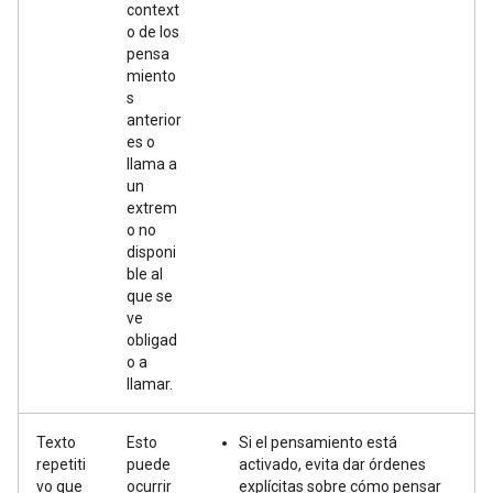
context
o de los
pensa
miento
s
anterior
es o
llama a
un
extrem
o no
disponi
ble al
que se
ve
obligad
o a
llamar.
Texto
Esto
Si el pensamiento está
repetiti
puede
activado, evita dar órdenes
vo que
ocurrir
explícitas sobre cómo pensar