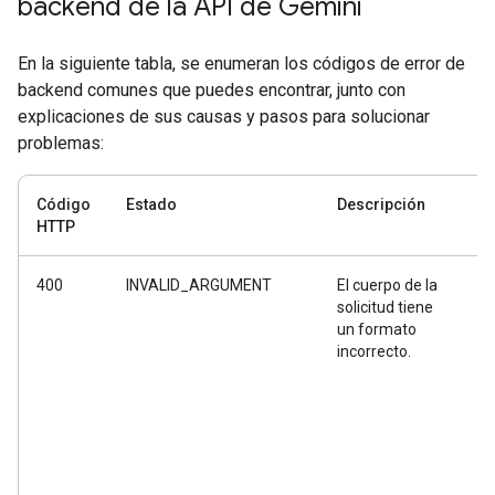
backend de la API de Gemini
En la siguiente tabla, se enumeran los códigos de error de
backend comunes que puedes encontrar, junto con
explicaciones de sus causas y pasos para solucionar
problemas:
Código
Estado
Descripción
E
HTTP
400
INVALID_ARGUMENT
El cuerpo de la
H
solicitud tiene
t
un formato
f
incorrecto.
o
s