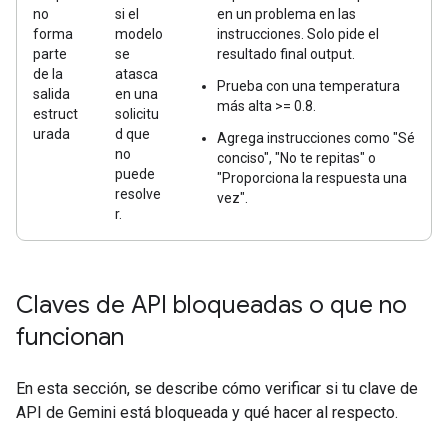
no
si el
en un problema en las
forma
modelo
instrucciones. Solo pide el
parte
se
resultado final output.
de la
atasca
Prueba con una temperatura
salida
en una
más alta >= 0.8.
estruct
solicitu
urada
d que
Agrega instrucciones como "Sé
no
conciso", "No te repitas" o
puede
"Proporciona la respuesta una
resolve
vez".
r.
Claves de API bloqueadas o que no
funcionan
En esta sección, se describe cómo verificar si tu clave de
API de Gemini está bloqueada y qué hacer al respecto.