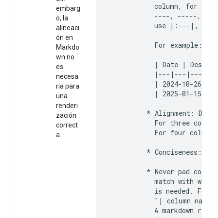
            column, for exam
embarg
            ----, -----, ---
o, la
            use |:---|, |---
alineaci
ón en
            For example:

Markdo
wn no
            | Date | Descrip
es
            |---|---|---|

necesa
            | 2024-10-26 | A
ria para
            | 2025-01-15 | Q
una
renderi
          * Alignment: Do no
zación
            For three column
correct
            For four columns
a.
          * Conciseness: Kee
          * Never pad column
            match with width
            is needed. For e
            "| column name  
            A markdown rende