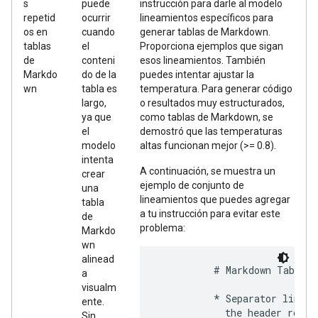
s
puede
instrucción para darle al modelo
repetid
ocurrir
lineamientos específicos para
os en
cuando
generar tablas de Markdown.
tablas
el
Proporciona ejemplos que sigan
de
conteni
esos lineamientos. También
Markdo
do de la
puedes intentar ajustar la
wn
tabla es
temperatura. Para generar código
largo,
o resultados muy estructurados,
ya que
como tablas de Markdown, se
el
demostró que las temperaturas
modelo
altas funcionan mejor (>= 0.8).
intenta
A continuación, se muestra un
crear
ejemplo de conjunto de
una
lineamientos que puedes agregar
tabla
a tu instrucción para evitar este
de
problema:
Markdo
wn
alinead
          # Markdown Table F
a
visualm
          * Separator line: 
ente.
            the header row. 
Sin