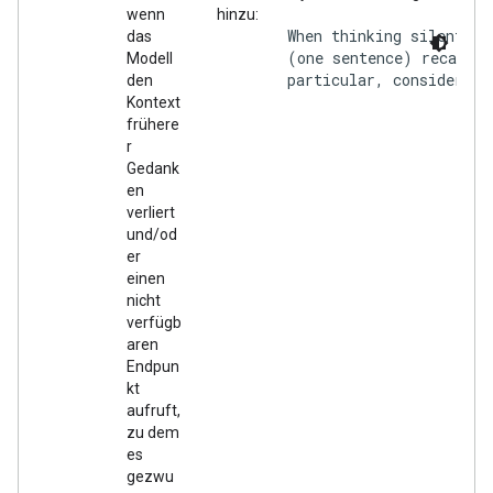
wenn
hinzu:
        When thinking silently:
das
        (one sentence) recap of
Modell
        particular, consider wh
den
Kontext
frühere
r
Gedank
en
verliert
und/od
er
einen
nicht
verfügb
aren
Endpun
kt
aufruft,
zu dem
es
gezwu