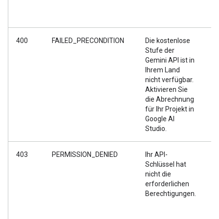
400
FAILED_PRECONDITION
Die kostenlose
Si
Stufe der
An
Gemini API ist in
Re
Ihrem Land
ko
nicht verfügbar.
ni
Aktivieren Sie
wi
die Abrechnung
di
für Ihr Projekt in
Ih
Google AI
AI
Studio.
ak
403
PERMISSION_DENIED
Ihr API-
Si
Schlüssel hat
fa
nicht die
Sc
erforderlichen
ve
Berechtigungen.
op
zu
si