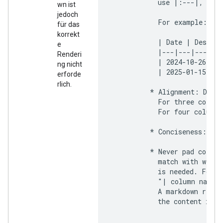
            use |:---|, |---
wn ist
jedoch
            For example:

für das
korrekt
            | Date | Descrip
e
            |---|---|---|

Renderi
            | 2024-10-26 | A
ng nicht
            | 2025-01-15 | Q
erforde
rlich.
          * Alignment: Do no
            For three column
            For four columns
          * Conciseness: Kee
          * Never pad column
            match with width
            is needed. For e
            "| column name  
            A markdown rende
            the content in a