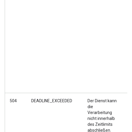
504
DEADLINE_EXCEEDED
Der Dienst kann
Ih
die
Ko
Verarbeitung
um
nicht innerhalb
ve
des Zeitlimits
we
abschließen.