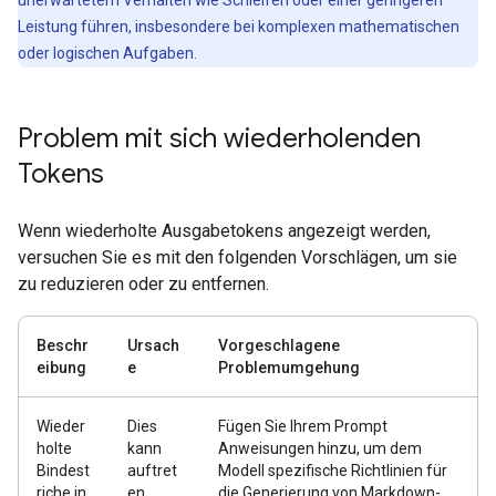
unerwartetem Verhalten wie Schleifen oder einer geringeren
Leistung führen, insbesondere bei komplexen mathematischen
oder logischen Aufgaben.
Problem mit sich wiederholenden
Tokens
Wenn wiederholte Ausgabetokens angezeigt werden,
versuchen Sie es mit den folgenden Vorschlägen, um sie
zu reduzieren oder zu entfernen.
Beschr
Ursach
Vorgeschlagene
eibung
e
Problemumgehung
Wieder
Dies
Fügen Sie Ihrem Prompt
holte
kann
Anweisungen hinzu, um dem
Bindest
auftret
Modell spezifische Richtlinien für
riche in
en,
die Generierung von Markdown-