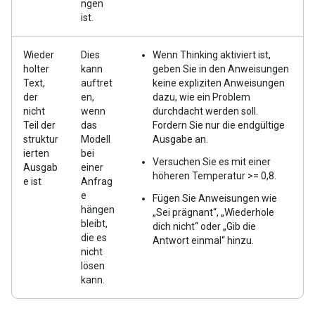
ngen
ist.
Wieder
Dies
Wenn Thinking aktiviert ist,
holter
kann
geben Sie in den Anweisungen
Text,
auftret
keine expliziten Anweisungen
der
en,
dazu, wie ein Problem
nicht
wenn
durchdacht werden soll.
Teil der
das
Fordern Sie nur die endgültige
struktur
Modell
Ausgabe an.
ierten
bei
Versuchen Sie es mit einer
Ausgab
einer
höheren Temperatur >= 0,8.
e ist
Anfrag
e
Fügen Sie Anweisungen wie
hängen
„Sei prägnant“, „Wiederhole
bleibt,
dich nicht“ oder „Gib die
die es
Antwort einmal“ hinzu.
nicht
lösen
kann.