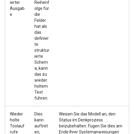
ierter
Reihenf
Ausgab
olge für
e
die
Felder
hat als
das
definier
te
struktur
ierte
Schem
a, kann
das zu
wieder
holtem
Text
führen.
Wieder
Dies
Weisen Sie das Modell an, den
holte
kann
Status im Denkprozess
Toolauf
auftret
beizubehalten. Fügen Sie dies am
rufe
en,
Ende Ihrer Systemanweisungen