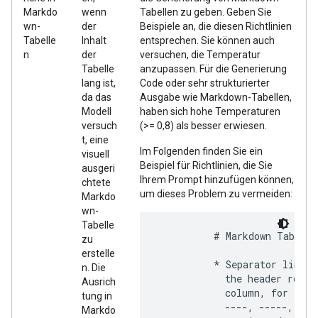
Markdo
wenn
Tabellen zu geben. Geben Sie
wn-
der
Beispiele an, die diesen Richtlinien
Tabelle
Inhalt
entsprechen. Sie können auch
n
der
versuchen, die Temperatur
Tabelle
anzupassen. Für die Generierung
lang ist,
Code oder sehr strukturierter
da das
Ausgabe wie Markdown-Tabellen,
Modell
haben sich hohe Temperaturen
versuch
(>= 0,8) als besser erwiesen.
t, eine
Im Folgenden finden Sie ein
visuell
Beispiel für Richtlinien, die Sie
ausgeri
Ihrem Prompt hinzufügen können,
chtete
um dieses Problem zu vermeiden:
Markdo
wn-
Tabelle
          # Markdown Table F
zu
erstelle
          * Separator line: 
n. Die
            the header row. 
Ausrich
            column, for exam
tung in
            ----, -----, ---
Markdo