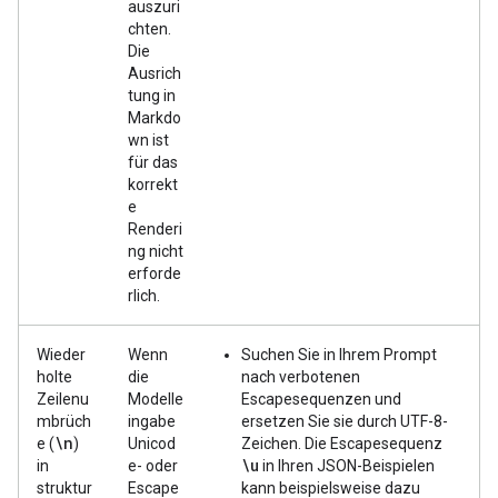
auszuri
chten.
Die
Ausrich
tung in
Markdo
wn ist
für das
korrekt
e
Renderi
ng nicht
erforde
rlich.
Wieder
Wenn
Suchen Sie in Ihrem Prompt
holte
die
nach verbotenen
Zeilenu
Modelle
Escapesequenzen und
mbrüch
ingabe
ersetzen Sie sie durch UTF-8-
\n
e (
)
Unicod
Zeichen. Die Escapesequenz
\u
in
e- oder
in Ihren JSON-Beispielen
struktur
Escape
kann beispielsweise dazu