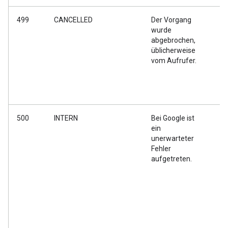
499
CANCELLED
Der Vorgang
De
wurde
Ve
abgebrochen,
ge
üblicherweise
di
vom Aufrufer.
se
500
INTERN
Bei Google ist
Ih
ein
is
unerwarteter
Fehler
aufgetreten.