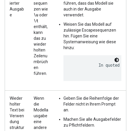
ierter
sequen
führen, dass das Modell sie
Ausgab
zen wie
auch in der Ausgabe
\u
e
oder
verwendet.
\t
Weisen Sie das Modell auf
enthält,
zulässige Escapesequenzen
kann
hin. Fügen Sie eine
das zu
Systemanweisung wie diese
wieder
hinzu:
holten
Zeilenu
mbrüch
            In quoted stri
en
führen.
Wieder
Wenn
Geben Sie die Reihenfolge der
holter
die
Felder nicht in Ihrem Prompt
Text bei
Modella
an.
Verwen
usgabe
Machen Sie alle Ausgabefelder
dung
eine
zu Pflichtfeldern.
struktur
andere