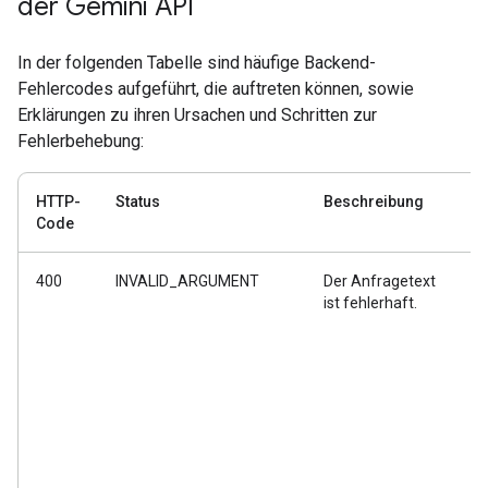
der Gemini API
In der folgenden Tabelle sind häufige Backend-
Fehlercodes aufgeführt, die auftreten können, sowie
Erklärungen zu ihren Ursachen und Schritten zur
Fehlerbehebung:
HTTP-
Status
Beschreibung
Be
Code
400
INVALID_ARGUMENT
Der Anfragetext
Ih
ist fehlerhaft.
ei
od
Pf