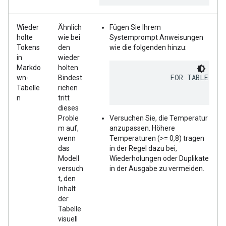
Wieder
Ähnlich
Fügen Sie Ihrem
holte
wie bei
Systemprompt Anweisungen
Tokens
den
wie die folgenden hinzu:
in
wieder
Markdo
holten
            FOR TABLE HEA
wn-
Bindest
Tabelle
richen
n
tritt
dieses
Proble
Versuchen Sie, die Temperatur
m auf,
anzupassen. Höhere
wenn
Temperaturen (>= 0,8) tragen
das
in der Regel dazu bei,
Modell
Wiederholungen oder Duplikate
versuch
in der Ausgabe zu vermeiden.
t, den
Inhalt
der
Tabelle
visuell