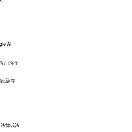
e AI
政策》的行
標記該專
何法律或法