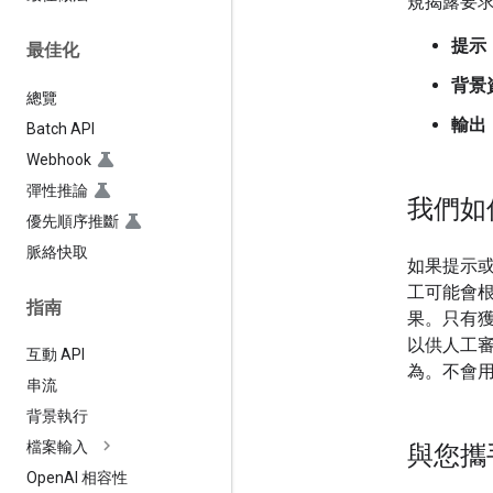
規揭露要求，
提示
最佳化
背景
總覽
輸出
Batch API
Webhook
彈性推論
我們如
優先順序推斷
脈絡快取
如果提示或
工可能會
指南
果。只有獲
以供人工
互動 API
為。不會用
串流
背景執行
檔案輸入
與您攜
Open
AI 相容性