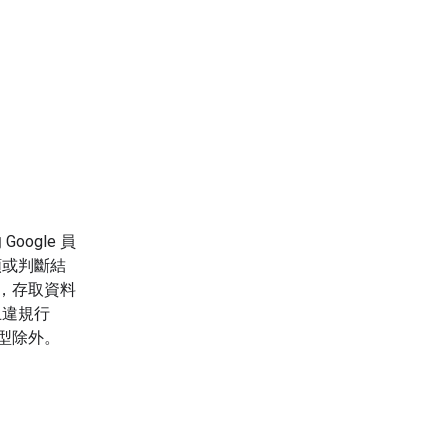
ogle 員
類或判斷結
台，存取資料
止違規行
型除外。