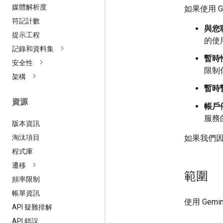
媒體解析度
如果使用 
符記計數
與您
提示工程
的使
記錄和資料集
暫時
安全性
限制你
架構
暫時
資源
帳戶
服務
版本資訊
淘汰項目
如果我們
程式庫
遷移
範圍
頻率限制
帳單資訊
使用 Gemi
API 疑難排解
API 錯誤