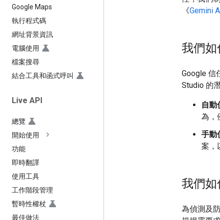
Google Maps
《
Gemin
執行程式碼
網址背景資訊
我們如
電腦使用
檔案搜尋
Google 
結合工具和函式呼叫
Studi
Live API
自動
為，
總覽
手動
開始使用
案，
功能
即時翻譯
使用工具
我們如
工作階段管理
暫時性權杖
為偵測及
最佳做法