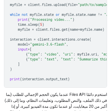
myfile
=
client
.
files
.
upload
(
file
=
"path/to/sample.
while
not
myfile
.
state
or
myfile
.
state
.
name
!=
"AC
print
(
"Processing video..."
)
time
.
sleep
(
5
)
myfile
=
client
.
files
.
get
(
name
=
myfile
.
name
)
interaction
=
client
.
interactions
.
create
(
model
=
"gemini-3.6-flash"
,
input
=
[
{
"type"
:
"video"
,
"uri"
:
myfile
.
uri
,
"mim
{
"type"
:
"text"
,
"text"
:
"Summarize this 
]
)
print
(
interaction
.
output_text
)
استخدِم دائمًا Files API عندما يكون الحجم الإجمالي للطلب (بما
في ذلك الملف، والنص المطلوب، وتعليمات النظام، وما إلى ذلك)
أكبر من 20 ميغابايت، أو عندما تكون مدة الفيديو كبيرة، أو إذا