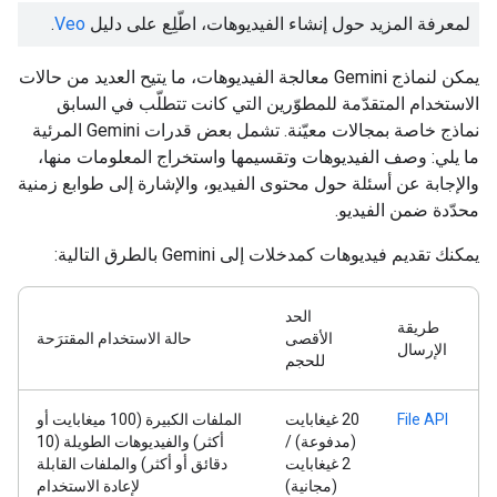
لمعرفة المزيد حول إنشاء الفيديوهات، اطّلِع على دليل
Veo
.
يمكن لنماذج Gemini معالجة الفيديوهات، ما يتيح العديد من حالات
الاستخدام المتقدّمة للمطوّرين التي كانت تتطلّب في السابق
نماذج خاصة بمجالات معيّنة. تشمل بعض قدرات Gemini المرئية
ما يلي: وصف الفيديوهات وتقسيمها واستخراج المعلومات منها،
والإجابة عن أسئلة حول محتوى الفيديو، والإشارة إلى طوابع زمنية
محدّدة ضمن الفيديو.
يمكنك تقديم فيديوهات كمدخلات إلى Gemini بالطرق التالية:
الحد
طريقة
الأقصى
حالة الاستخدام المقترَحة
الإرسال
للحجم
File API
‫20 غيغابايت
الملفات الكبيرة (100 ميغابايت أو
(مدفوعة) /
أكثر) والفيديوهات الطويلة (10
2 غيغابايت
دقائق أو أكثر) والملفات القابلة
(مجانية)
لإعادة الاستخدام