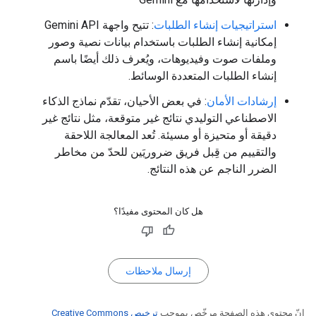
استراتيجيات إنشاء الطلبات
: تتيح واجهة Gemini API
إمكانية إنشاء الطلبات باستخدام بيانات نصية وصور
وملفات صوت وفيديوهات، ويُعرف ذلك أيضًا باسم
إنشاء الطلبات المتعددة الوسائط.
إرشادات الأمان
: في بعض الأحيان، تقدّم نماذج الذكاء
الاصطناعي التوليدي نتائج غير متوقعة، مثل نتائج غير
دقيقة أو متحيزة أو مسيئة. تُعد المعالجة اللاحقة
والتقييم من قِبل فريق ضروريَين للحدّ من مخاطر
الضرر الناجم عن هذه النتائج.
هل كان المحتوى مفيدًا؟
إرسال ملاحظات
إنّ محتوى هذه الصفحة مرخّص بموجب
ترخيص Creative Commons