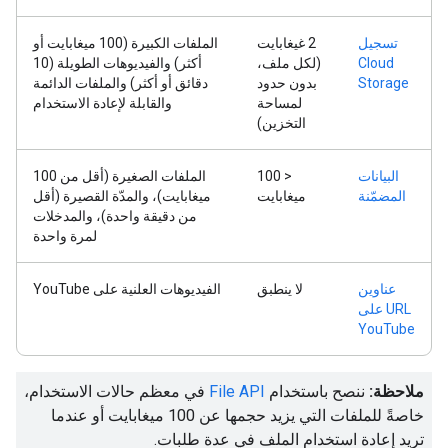
تسجيل
‫2 غيغابايت
الملفات الكبيرة (100 ميغابايت أو
Cloud
(لكل ملف،
أكثر) والفيديوهات الطويلة (10
Storage
بدون حدود
دقائق أو أكثر) والملفات الدائمة
لمساحة
والقابلة لإعادة الاستخدام
التخزين)
البيانات
‫< 100
الملفات الصغيرة (أقل من 100
المضمّنة
ميغابايت
ميغابايت)، والمدّة القصيرة (أقل
من دقيقة واحدة)، والمدخلات
لمرة واحدة
عناوين
لا ينطبق
الفيديوهات العلنية على YouTube
URL على
YouTube
ملاحظة:
ننصح باستخدام
File API
في معظم حالات الاستخدام،
خاصةً للملفات التي يزيد حجمها عن 100 ميغابايت أو عندما
تريد إعادة استخدام الملف في عدة طلبات.