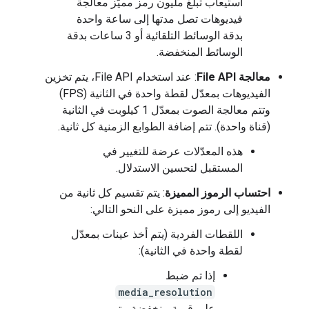
استيعاب تبلغ مليون رمز مميّز معالجة
فيديوهات تصل مدتها إلى ساعة واحدة
بدقة الوسائط التلقائية أو 3 ساعات بدقة
الوسائط المنخفضة.
معالجة File API
: عند استخدام File API، يتم تخزين
الفيديوهات بمعدّل لقطة واحدة في الثانية (FPS)
وتتم معالجة الصوت بمعدّل 1 كيلوبت في الثانية
(قناة واحدة). تتم إضافة الطوابع الزمنية كل ثانية.
هذه المعدّلات عرضة للتغيير في
المستقبل لتحسين الاستدلال.
احتساب الرموز المميزة
: يتم تقسيم كل ثانية من
الفيديو إلى رموز مميزة على النحو التالي:
اللقطات الفردية (يتم أخذ عينات بمعدّل
لقطة واحدة في الثانية):
إذا تم ضبط
media_resolution
على قيمة منخفضة، يتم