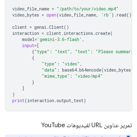
video_file_name
=
"/path/to/your/video.mp4"
video_bytes
=
open
(
video_file_name
,
'rb'
)
.
read
()
client
=
genai
.
Client
()
interaction
=
client
.
interactions
.
create
(
model
=
'gemini-3.6-flash'
,
input
=
[
{
"type"
:
"text"
,
"text"
:
"Please summariz
{
"type"
:
"video"
,
"data"
:
base64
.
b64encode
(
video_bytes
)
.
"mime_type"
:
"video/mp4"
}
]
)
print
(
interaction
.
output_text
)
تمرير عناوين URL لفيديوهات You
Tube