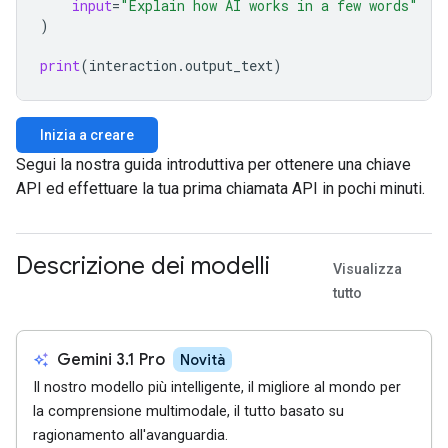
input
=
"Explain how AI works in a few words"
)
print
(
interaction
.
output_text
)
Inizia a creare
Segui la nostra guida introduttiva per ottenere una chiave
API ed effettuare la tua prima chiamata API in pochi minuti.
Descrizione dei modelli
Visualizza
tutto
auto_awesome
Gemini 3.1 Pro
Novità
Il nostro modello più intelligente, il migliore al mondo per
la comprensione multimodale, il tutto basato su
ragionamento all'avanguardia.