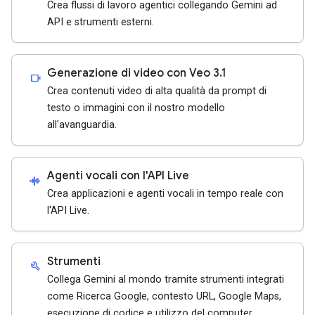
Crea flussi di lavoro agentici collegando Gemini ad
API e strumenti esterni.
Generazione di video con Veo 3.1
videocam
Crea contenuti video di alta qualità da prompt di
testo o immagini con il nostro modello
all'avanguardia.
Agenti vocali con l'API Live
android_recorder
Crea applicazioni e agenti vocali in tempo reale con
l'API Live.
Strumenti
build
Collega Gemini al mondo tramite strumenti integrati
come Ricerca Google, contesto URL, Google Maps,
esecuzione di codice e utilizzo del computer.