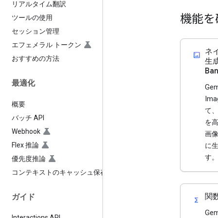
リアルタイム翻訳
機能を
ツールの使用
セッション管理
エフェメラル トークン
ネ
imagesmode
おすすめの方法
生成
Ba
最適化
Gemi
Im
概要
て
バッチ API
を
Webhook
画
Flex 推論
に
す
優先度推論
コンテキストのキャッシュ保存
関
ガイド
functions
Ge
Interactions API