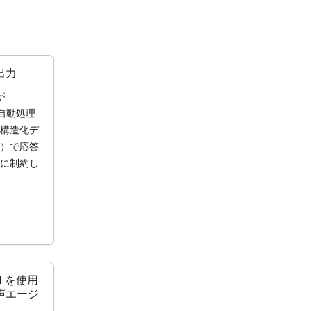
出力
が
（自動処理
構造化デ
）で応答
に制約し
PI を使用
声エージ