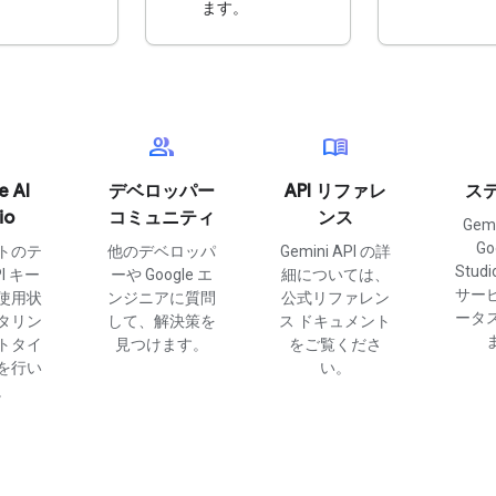
ます。
。
group
menu_book
e AI
デベロッパー
API リファレ
ス
io
コミュニティ
ンス
Gem
Go
トのテ
他のデベロッパ
Gemini API の詳
Stu
I キー
ーや Google エ
細については、
サー
使用状
ンジニアに質問
公式リファレン
ータ
タリン
して、解決策を
ス ドキュメント
トタイ
見つけます。
をご覧くださ
を行い
い。
。