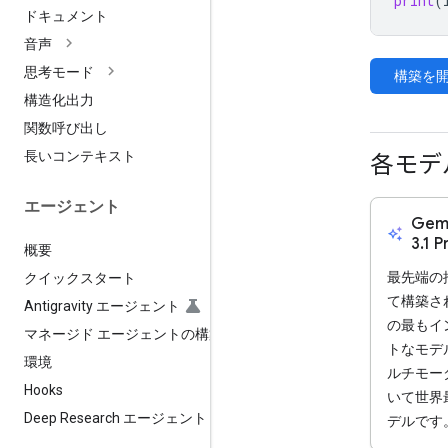
print
(
ドキュメント
音声
思考モード
構築を
構造化出力
関数呼び出し
長いコンテキスト
各モデ
エージェント
Gemi
auto_awesome
3.1 P
概要
最先端の
クイックスタート
て構築され
Antigravity エージェント
の最もイ
マネージド エージェントの構築
トなモデ
環境
ルチモー
Hooks
いて世界
Deep Research エージェント
デルです