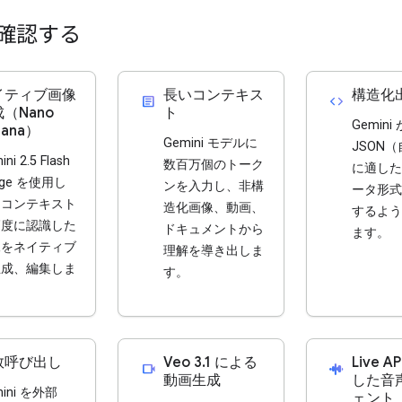
確認する
イティブ画像
長いコンテキス
構造化
article
code
（Nano
ト
Gemini 
nana）
Gemini モデルに
JSON
ni 2.5 Flash
数百万個のトーク
に適した
age を使用し
ンを入力し、非構
ータ形式
、コンテキスト
造化画像、動画、
するよう
高度に認識した
ドキュメントから
ます。
像をネイティブ
理解を導き出しま
生成、編集しま
す。
。
数呼び出し
Veo 3.1 による
Live A
videocam
android_recorder
動画生成
した音
mini を外部
ェント