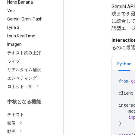
Nano Banana
Gemini
Veo
現までを
Gemini Omni Flash
に統合し
Lyria 3
話型エー
Lyria Real
Time
Interactio
Imagen
るのに最
テキスト読み上げ
ライブ
Python
リアルタイム翻訳
エンベディング
from
g
ロボット工学
client
中核となる機能
intera
mo
テキスト
in
)
画像
動画