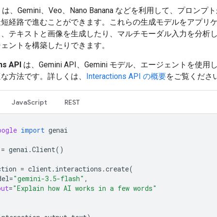
 API は、Gemini、Veo、Nano Banana などを利用して、プロン
最短経路で進むことができます。これらの生成モデルをアプリ
て、テキストと画像を生成したり、マルチモーダル入力を分析
ジェントを構築したりできます。
ns API
は、Gemini API、Gemini モデル、エージェントを使
適な方法です。詳しくは、
Interactions API の概要
をご覧くださ
JavaScript
REST
oogle
import
genai
=
genai
.
Client
()
ction
=
client
.
interactions
.
create
(
del
=
"gemini-3.5-flash"
,
put
=
"Explain how AI works in a few words"