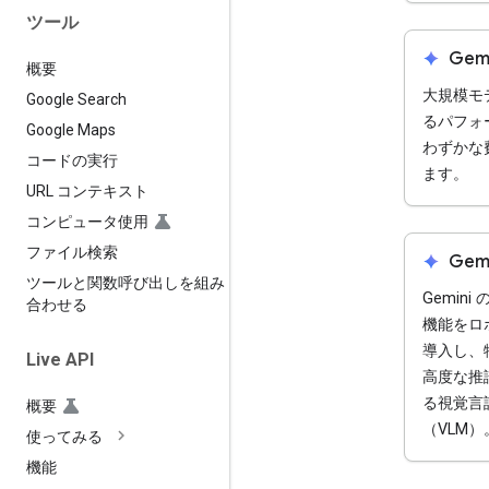
ツール
spark
Gemi
概要
大規模モ
Google Search
るパフォ
Google Maps
わずかな
コードの実行
ます。
URL コンテキスト
コンピュータ使用
ファイル検索
spark
Gemi
ツールと関数呼び出しを組み
Gemin
合わせる
機能をロ
導入し、
Live API
高度な推
る視覚言
概要
（VLM）
使ってみる
機能