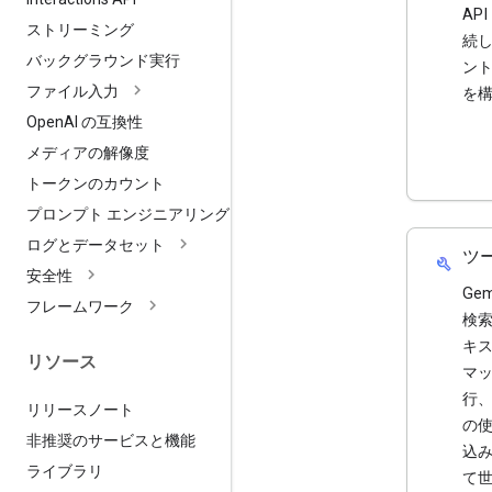
AP
ストリーミング
続
バックグラウンド実行
ント
ファイル入力
を
Open
AI の互換性
メディアの解像度
トークンのカウント
プロンプト エンジニアリング
ログとデータセット
ツ
build
安全性
Gem
フレームワーク
検索
キス
リソース
マ
行
リリースノート
の
非推奨のサービスと機能
込
ライブラリ
て