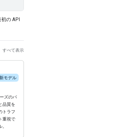
の API
すべて表示
新モデル
シリーズのパ
と品質を
のトラフ
ト重視で
ル。