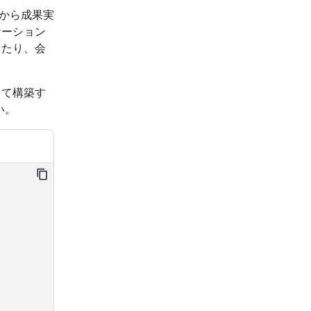
プトから成果実
ケーション
したり、会
用して構築す
い。