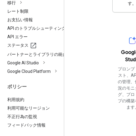
移行
す
レート制限
お支払い情報
API のトラブルシューティング
API エラー
ステータス
Googl
パートナーとライブラリの統合
Stud
Google AI Studio
プロンプ
Google Cloud Platform
スト、AP
の管理、
ポリシー
況のモニ
グ、プロ
利用規約
プの構築
ます
利用可能なリージョン
不正行為の監視
フィードバック情報