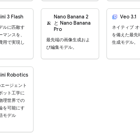
video_library
ni 3 Flash
Nano Banana 2
Veo 3.1
🍌
と Nano Banana
デルに匹敵す
ネイティブ 
Pro
ーマンスを、
を備えた最先
最先端の画像生成およ
費用で実現し
生成モデル。
び編集モデル。
ni Robotics
i のエージェント
ボット工学に
物理世界での
論を可能にす
語モデル
。