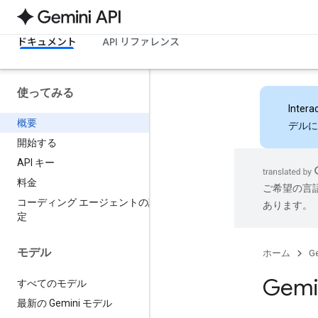
ドキュメント
API リファレンス
使ってみる
Intera
概要
デルに
開始する
API キー
料金
ご希望の言
コーディング エージェントの設
あります。
定
モデル
ホーム
Ge
Gemi
すべてのモデル
最新の Gemini モデル