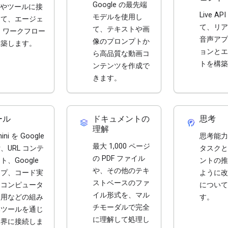
Google の最先端
I やツールに接
Live A
モデルを使用し
して、エージェ
て、リア
て、テキストや画
 ワークフロー
音声アプ
像のプロンプトか
構築します。
ョンとエ
ら高品質な動画コ
トを構築
ンテンツを作成で
きます。
ール
ドキュメントの
思考
stacks
cognition_2
理解
ini を Google
思考能力
最大 1,000 ページ
、URL コンテ
タスクと
の PDF ファイル
ト、Google
ントの推
や、その他のテキ
ップ、コード実
ように改
ストベースのファ
、コンピュータ
について
イル形式を、マル
使用などの組み
す。
チモーダルで完全
みツールを通じ
に理解して処理し
世界に接続しま