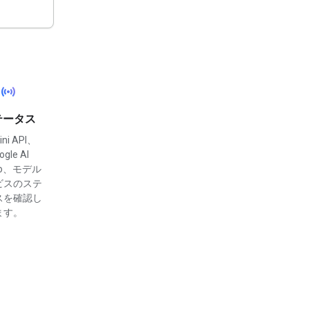
sensors
テータス
ini API、
ogle AI
dio、モデル
ビスのステ
スを確認し
ます。