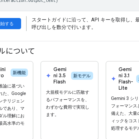
interaction
.
output_text
)
スタートガイドに沿って、API キーを取得し、最初
開始する
呼び出しを数分で行います。
ルについて
ni
Gemi
Gemi
新機能
ro
spark
ni 3.5
ni 3.1
新モデル
spark
Flash
Flash-
推論に基づい
Lite
大規模モデルに匹敵す
た、Google
Gemini 3 
るパフォーマンスを、
ンテリジェン
フォーマンス
わずかな費用で実現し
ルであり、マ
備えた、大量
ます。
ダル理解にお
ィックをコス
最高水準のモ
処理するモデ
。