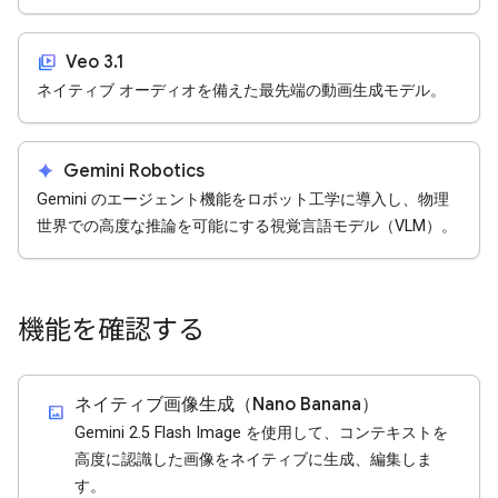
video_library
Veo 3.1
ネイティブ オーディオを備えた最先端の動画生成モデル。
spark
Gemini Robotics
Gemini のエージェント機能をロボット工学に導入し、物理
世界での高度な推論を可能にする視覚言語モデル（VLM）。
機能を確認する
ネイティブ画像生成（Nano Banana）
imagesmode
Gemini 2.5 Flash Image を使用して、コンテキストを
高度に認識した画像をネイティブに生成、編集しま
す。