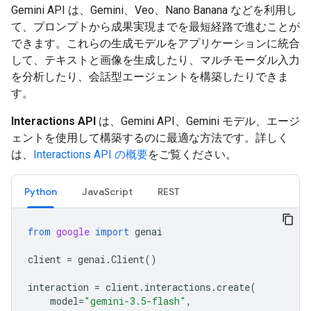
Gemini API は、Gemini、Veo、Nano Banana などを利用し
て、プロンプトから成果実現までを最短経路で進むことが
できます。これらの生成モデルをアプリケーションに統合
して、テキストと画像を生成したり、マルチモーダル入力
を分析したり、会話型エージェントを構築したりできま
す。
Interactions API
は、Gemini API、Gemini モデル、エージ
ェントを使用して構築するのに最適な方法です。詳しく
は、
Interactions API の概要
をご覧ください。
Python
JavaScript
REST
from
google
import
genai
client
=
genai
.
Client
()
interaction
=
client
.
interactions
.
create
(
model
=
"gemini-3.5-flash"
,