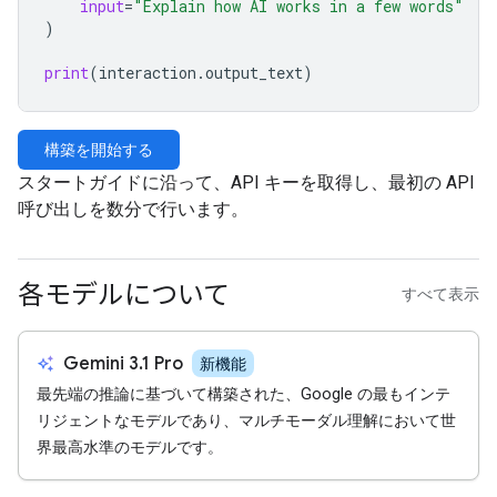
input
=
"Explain how AI works in a few words"
)
print
(
interaction
.
output_text
)
構築を開始する
スタートガイドに沿って、API キーを取得し、最初の API
呼び出しを数分で行います。
各モデルについて
すべて表示
auto_awesome
Gemini 3.1 Pro
新機能
最先端の推論に基づいて構築された、Google の最もインテ
リジェントなモデルであり、マルチモーダル理解において世
界最高水準のモデルです。