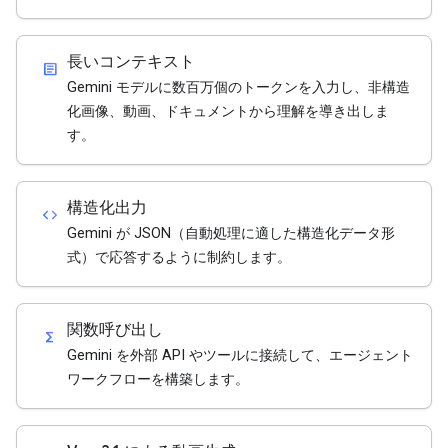
長いコンテキスト
article
Gemini モデルに数百万個のトークンを入力し、非構造
化画像、動画、ドキュメントから理解を導き出しま
す。
構造化出力
code
Gemini が JSON（自動処理に適した構造化データ形
式）で応答するように制約します。
関数呼び出し
functions
Gemini を外部 API やツールに接続して、エージェント
ワークフローを構築します。