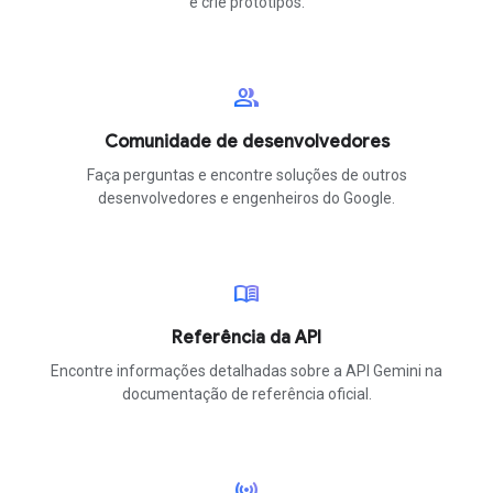
e crie protótipos.
group
Comunidade de desenvolvedores
Faça perguntas e encontre soluções de outros
desenvolvedores e engenheiros do Google.
menu_book
Referência da API
Encontre informações detalhadas sobre a API Gemini na
documentação de referência oficial.
sensors