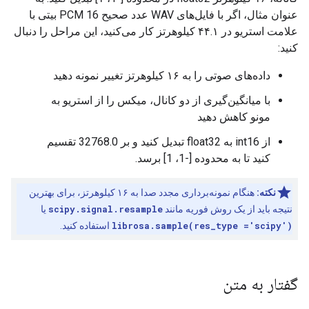
عنوان مثال، اگر با فایل‌های WAV عدد صحیح PCM 16 بیتی با
علامت استریو در ۴۴.۱ کیلوهرتز کار می‌کنید، این مراحل را دنبال
کنید:
داده‌های صوتی را به ۱۶ کیلوهرتز تغییر نمونه دهید
با میانگین‌گیری از دو کانال، میکس را از استریو به
مونو کاهش دهید
از int16 به float32 تبدیل کنید و بر 32768.0 تقسیم
کنید تا به محدوده [-1، 1] برسد.
نکته:
هنگام نمونه‌برداری مجدد صدا به ۱۶ کیلوهرتز، برای بهترین
نتیجه باید از یک روش فوریه مانند
scipy.signal.resample
یا
librosa.sample(res_type ='scipy')
استفاده کنید.
گفتار به متن