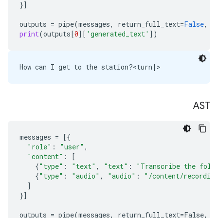
}]
outputs
=
pipe
(
messages
,
return_full_text
=
False
,
g
print
(
outputs
[
0
][
'generated_text'
])
AST
messages
=
[{
"role"
:
"user"
,
"content"
:
[
{
"type"
:
"text"
,
"text"
:
"Transcribe the foll
{
"type"
:
"audio"
,
"audio"
:
"/content/recordin
]
}]
outputs
=
pipe
(
messages
,
return_full_text
=
False
,
g