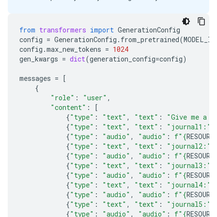
from
transformers
import
GenerationConfig
config
=
GenerationConfig
.
from_pretrained
(
MODEL_ID
config
.
max_new_tokens
=
1024
gen_kwargs
=
dict
(
generation_config
=
config
)
messages
=
[
{
"role"
:
"user"
,
"content"
:
[
{
"type"
:
"text"
,
"text"
:
"Give me a c
{
"type"
:
"text"
,
"text"
:
"journal1:"
}
{
"type"
:
"audio"
,
"audio"
:
f
"
{
RESOURC
{
"type"
:
"text"
,
"text"
:
"journal2:"
}
{
"type"
:
"audio"
,
"audio"
:
f
"
{
RESOURC
{
"type"
:
"text"
,
"text"
:
"journal3:"
}
{
"type"
:
"audio"
,
"audio"
:
f
"
{
RESOURC
{
"type"
:
"text"
,
"text"
:
"journal4:"
}
{
"type"
:
"audio"
,
"audio"
:
f
"
{
RESOURC
{
"type"
:
"text"
,
"text"
:
"journal5:"
}
{
"type"
:
"audio"
,
"audio"
:
f
"
{
RESOURC