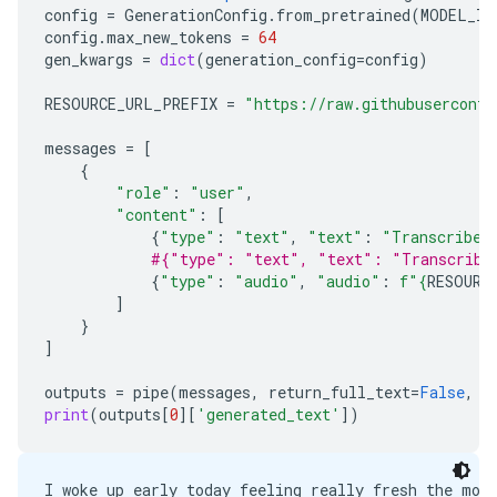
config
=
GenerationConfig
.
from_pretrained
(
MODEL_ID
config
.
max_new_tokens
=
64
gen_kwargs
=
dict
(
generation_config
=
config
)
RESOURCE_URL_PREFIX
=
"https://raw.githubuserconte
messages
=
[
{
"role"
:
"user"
,
"content"
:
[
{
"type"
:
"text"
,
"text"
:
"Transcribe 
#{"type": "text", "text": "Transcribe 
{
"type"
:
"audio"
,
"audio"
:
f
"
{
RESOURC
]
}
]
outputs
=
pipe
(
messages
,
return_full_text
=
False
,
g
print
(
outputs
[
0
][
'generated_text'
])