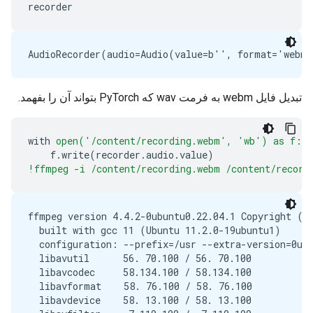
recorder
تبدیل فایل webm به فرمت wav که PyTorch بتواند آن را بفهمد.
with
open('/content/recording.webm',
'wb')
as
f:
f
.
write
(
recorder
.
audio
.
value
)
!ffmpeg -i /content/recording.webm /content/record
ffmpeg version 4.4.2-0ubuntu0.22.04.1 Copyright (c)
  built with gcc 11 (Ubuntu 11.2.0-19ubuntu1)

  configuration: --prefix=/usr --extra-version=0ub
  libavutil      56. 70.100 / 56. 70.100

  libavcodec     58.134.100 / 58.134.100

  libavformat    58. 76.100 / 58. 76.100

  libavdevice    58. 13.100 / 58. 13.100
