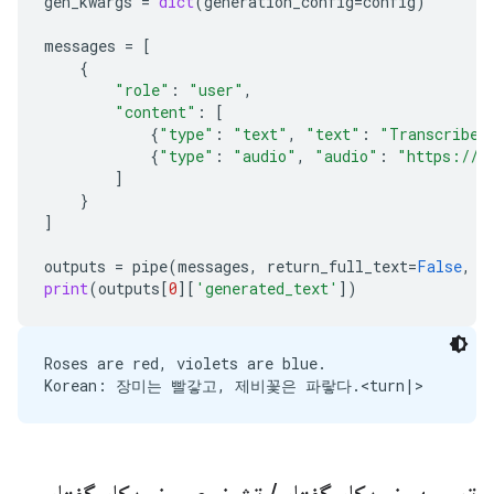
gen_kwargs
=
dict
(
generation_config
=
config
)
messages
=
[
{
"role"
:
"user"
,
"content"
:
[
{
"type"
:
"text"
,
"text"
:
"Transcribe 
{
"type"
:
"audio"
,
"audio"
:
"https://a
]
}
]
outputs
=
pipe
(
messages
,
return_full_text
=
False
,
g
print
(
outputs
[
0
][
'generated_text'
])
Roses are red, violets are blue.
