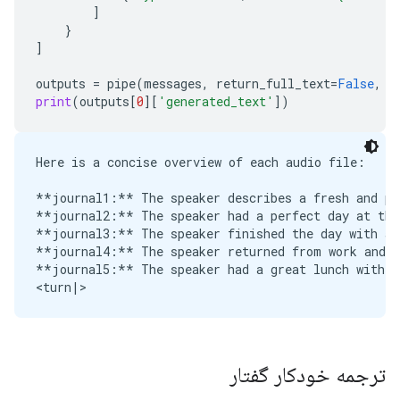
]
}
]
outputs
=
pipe
(
messages
,
return_full_text
=
False
,
g
print
(
outputs
[
0
][
'generated_text'
])
Here is a concise overview of each audio file:

**journal1:** The speaker describes a fresh and pea
**journal2:** The speaker had a perfect day at the 
**journal3:** The speaker finished the day with a 
**journal4:** The speaker returned from work and n
**journal5:** The speaker had a great lunch with an
ترجمه خودکار گفتار