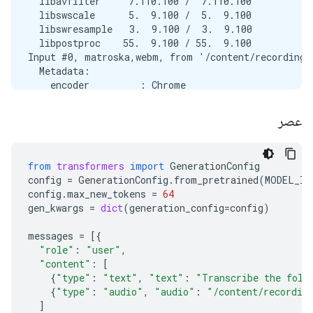
  libavfilter     7.110.100 /  7.110.100

  libswscale      5.  9.100 /  5.  9.100

  libswresample   3.  9.100 /  3.  9.100

  libpostproc    55.  9.100 / 55.  9.100

Input #0, matroska,webm, from '/content/recording.w
  Metadata:

    encoder         : Chrome

  Duration: 00:00:03.00, start: 0.000000, bitrate: 
  Stream #0:0(eng): Audio: opus, 48000 Hz, mono, f
عصر
Stream mapping:

  Stream #0:0 -> #0:0 (opus (native) -> pcm_s16le 
Press [q] to stop, [?] for help

from
transformers
import
GenerationConfig
Output #0, wav, to '/content/recording.wav':

config
=
GenerationConfig
.
from_pretrained
(
MODEL_ID
  Metadata:

config
.
max_new_tokens
=
64
    ISFT            : Lavf58.76.100

gen_kwargs
=
dict
(
generation_config
=
config
)
  Stream #0:0(eng): Audio: pcm_s16le ([1][0][0][0]
    Metadata:

messages
=
[{
      encoder         : Lavc58.134.100 pcm_s16le

"role"
:
"user"
,
size=     287kB time=00:00:02.99 bitrate= 783.7kbit
"content"
:
[
{
"type"
:
"text"
,
"text"
:
"Transcribe the foll
{
"type"
:
"audio"
,
"audio"
:
"/content/recordin
]