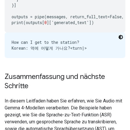
}]
outputs
=
pipe
(
messages
,
return_full_text
=
False
,
g
print
(
outputs
[
0
][
'
generated_text
'
])
How can I get to the station?

Zusammenfassung und nächste
Schritte
In diesem Leitfaden haben Sie erfahren, wie Sie Audio mit
Gemma 4-Modellen verarbeiten. Die Beispiele haben
gezeigt, wie Sie die Sprache-zu-Text-Funktion (ASR)
verwenden, um gesprochene Sprache zu transkribieren,
sowie die automatische Sprachübersetzung (AST), um