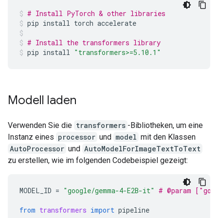
# Install PyTorch & other libraries
pip
install
torch
accelerate
# Install the transformers library
pip
install
"transformers>=5.10.1"
Modell laden
Verwenden Sie die
transformers
-Bibliotheken, um eine
Instanz eines
processor
und
model
mit den Klassen
AutoProcessor
und
AutoModelForImageTextToText
zu erstellen, wie im folgenden Codebeispiel gezeigt:
MODEL_ID
=
"google/gemma-4-E2B-it"
# @param ["goo
from
transformers
import
pipeline