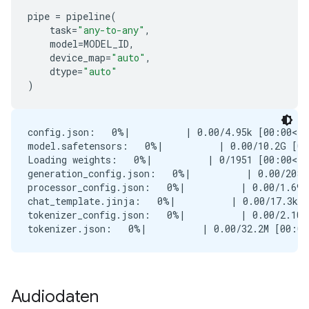
pipe
=
pipeline
(
task
=
"any-to-any"
,
model
=
MODEL_ID
,
device_map
=
"auto"
,
dtype
=
"auto"
)
config.json:   0%|          | 0.00/4.95k [00:00<?,
model.safetensors:   0%|          | 0.00/10.2G [00
Loading weights:   0%|          | 0/1951 [00:00<?,
generation_config.json:   0%|          | 0.00/208 
processor_config.json:   0%|          | 0.00/1.69k
chat_template.jinja:   0%|          | 0.00/17.3k [
tokenizer_config.json:   0%|          | 0.00/2.10k
Audiodaten