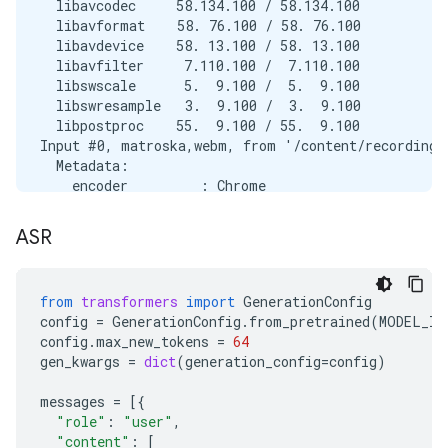
  libavcodec     58.134.100 / 58.134.100

  libavformat    58. 76.100 / 58. 76.100

  libavdevice    58. 13.100 / 58. 13.100

  libavfilter     7.110.100 /  7.110.100

  libswscale      5.  9.100 /  5.  9.100

  libswresample   3.  9.100 /  3.  9.100

  libpostproc    55.  9.100 / 55.  9.100

Input #0, matroska,webm, from '/content/recording.w
  Metadata:

    encoder         : Chrome

  Duration: 00:00:03.00, start: 0.000000, bitrate: 
  Stream #0:0(eng): Audio: opus, 48000 Hz, mono, f
ASR
Stream mapping:

  Stream #0:0 -> #0:0 (opus (native) -> pcm_s16le 
Press [q] to stop, [?] for help

from
transformers
import
GenerationConfig
Output #0, wav, to '/content/recording.wav':

config
=
GenerationConfig
.
from_pretrained
(
MODEL_ID
  Metadata:

config
.
max_new_tokens
=
64
    ISFT            : Lavf58.76.100

gen_kwargs
=
dict
(
generation_config
=
config
)
  Stream #0:0(eng): Audio: pcm_s16le ([1][0][0][0]
    Metadata:

messages
=
[{
      encoder         : Lavc58.134.100 pcm_s16le

"role"
:
"user"
,
size=     287kB time=00:00:02.99 bitrate= 783.7kbit
"content"
:
[