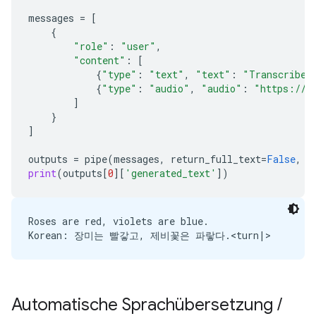
messages
=
[
{
"role"
:
"user"
,
"content"
:
[
{
"type"
:
"text"
,
"text"
:
"Transcribe 
{
"type"
:
"audio"
,
"audio"
:
"https://a
]
}
]
outputs
=
pipe
(
messages
,
return_full_text
=
False
,
g
print
(
outputs
[
0
][
'generated_text'
])
Roses are red, violets are blue.

Automatische Sprachübersetzung
/