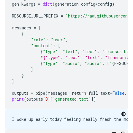
gen_kwargs
=
dict
(
generation_config
=
config
)
RESOURCE_URL_PREFIX
=
"https://raw.githubuserconte
messages
=
[
{
"role"
:
"user"
,
"content"
:
[
{
"type"
:
"text"
,
"text"
:
"Transcribe 
#{"type": "text", "text": "Transcribe 
{
"type"
:
"audio"
,
"audio"
:
f
"
{
RESOURC
]
}
]
outputs
=
pipe
(
messages
,
return_full_text
=
False
,
g
print
(
outputs
[
0
][
'generated_text'
])