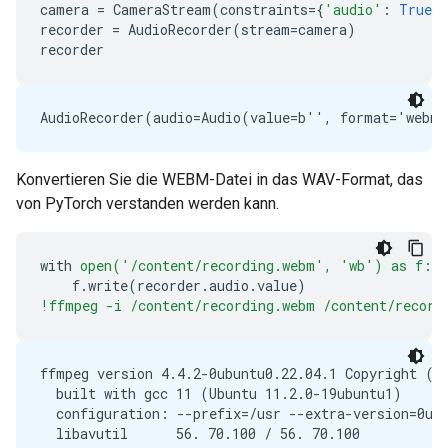
camera
=
CameraStream
(
constraints
=
{
'audio'
:
True
,
recorder
=
AudioRecorder
(
stream
=
camera
)
recorder
Konvertieren Sie die WEBM-Datei in das WAV-Format, das
von PyTorch verstanden werden kann.
with
open('/content/recording.webm',
'wb')
as
f:
f
.
write
(
recorder
.
audio
.
value
)
!ffmpeg -i /content/recording.webm /content/record
ffmpeg version 4.4.2-0ubuntu0.22.04.1 Copyright (c)
  built with gcc 11 (Ubuntu 11.2.0-19ubuntu1)

  configuration: --prefix=/usr --extra-version=0ub
  libavutil      56. 70.100 / 56. 70.100
