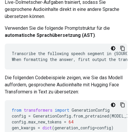
Live-Dolmetscher-Aufgaben trainiert, sodass Sie
gesprochene Audioinhalte direkt in eine andere Sprache
übersetzen können.
Verwenden Sie die folgende Promptstruktur für die
automatische Sprachübersetzung (AST)
.
Transcribe the following speech segment in {SOURCE
Die folgenden Codebeispiele zeigen, wie Sie das Modell
auffordern, gesprochene Audioinhalte mit Hugging Face
Transformers in Text zu übersetzen:
from
transformers
import
GenerationConfig
config
=
GenerationConfig
.
from_pretrained
(
MODEL_ID
config
.
max_new_tokens
=
64
gen_kwargs
=
dict
(
generation_config
=
config
)