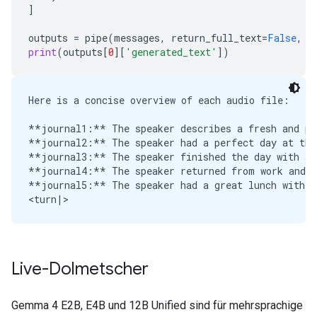
]
outputs
=
pipe
(
messages
,
return_full_text
=
False
,
g
print
(
outputs
[
0
][
'generated_text'
])
Here is a concise overview of each audio file:

**journal1:** The speaker describes a fresh and pea
**journal2:** The speaker had a perfect day at the 
**journal3:** The speaker finished the day with a 
**journal4:** The speaker returned from work and n
**journal5:** The speaker had a great lunch with an
Live-Dolmetscher
Gemma 4 E2B, E4B und 12B Unified sind für mehrsprachige