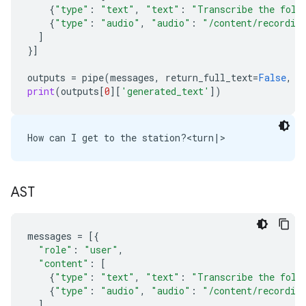
{
"type"
:
"text"
,
"text"
:
"Transcribe the foll
{
"type"
:
"audio"
,
"audio"
:
"/content/recordin
]
}]
outputs
=
pipe
(
messages
,
return_full_text
=
False
,
g
print
(
outputs
[
0
][
'generated_text'
])
AST
messages
=
[{
"role"
:
"user"
,
"content"
:
[
{
"type"
:
"text"
,
"text"
:
"Transcribe the foll
{
"type"
:
"audio"
,
"audio"
:
"/content/recordin
]