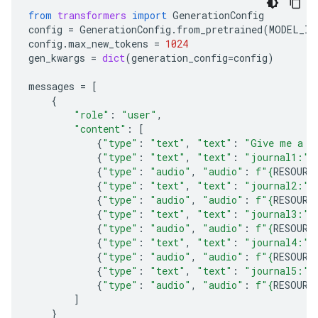
from
transformers
import
GenerationConfig
config
=
GenerationConfig
.
from_pretrained
(
MODEL_ID
config
.
max_new_tokens
=
1024
gen_kwargs
=
dict
(
generation_config
=
config
)
messages
=
[
{
"role"
:
"user"
,
"content"
:
[
{
"type"
:
"text"
,
"text"
:
"Give me a c
{
"type"
:
"text"
,
"text"
:
"journal1:"
}
{
"type"
:
"audio"
,
"audio"
:
f
"
{
RESOURC
{
"type"
:
"text"
,
"text"
:
"journal2:"
}
{
"type"
:
"audio"
,
"audio"
:
f
"
{
RESOURC
{
"type"
:
"text"
,
"text"
:
"journal3:"
}
{
"type"
:
"audio"
,
"audio"
:
f
"
{
RESOURC
{
"type"
:
"text"
,
"text"
:
"journal4:"
}
{
"type"
:
"audio"
,
"audio"
:
f
"
{
RESOURC
{
"type"
:
"text"
,
"text"
:
"journal5:"
}
{
"type"
:
"audio"
,
"audio"
:
f
"
{
RESOURC
]
}