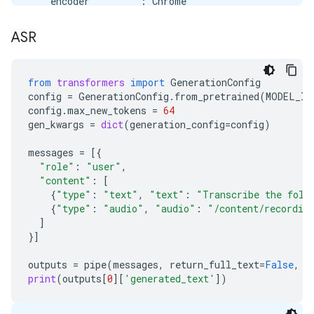
    encoder         : Chrome

  Duration: 00:00:03.00, start: 0.000000, bitrate: 
  Stream #0:0(eng): Audio: opus, 48000 Hz, mono, f
ASR
Stream mapping:

  Stream #0:0 -> #0:0 (opus (native) -> pcm_s16le 
Press [q] to stop, [?] for help

from
transformers
import
GenerationConfig
Output #0, wav, to '/content/recording.wav':

config
=
GenerationConfig
.
from_pretrained
(
MODEL_ID
  Metadata:

config
.
max_new_tokens
=
64
    ISFT            : Lavf58.76.100

gen_kwargs
=
dict
(
generation_config
=
config
)
  Stream #0:0(eng): Audio: pcm_s16le ([1][0][0][0]
    Metadata:

messages
=
[{
      encoder         : Lavc58.134.100 pcm_s16le

"role"
:
"user"
,
size=     287kB time=00:00:02.99 bitrate= 783.7kbit
"content"
:
[
{
"type"
:
"text"
,
"text"
:
"Transcribe the foll
{
"type"
:
"audio"
,
"audio"
:
"/content/recordin
]
}]
outputs
=
pipe
(
messages
,
return_full_text
=
False
,
g
print
(
outputs
[
0
][
'generated_text'
])