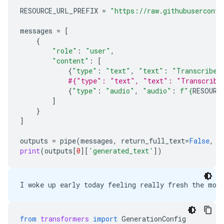
RESOURCE_URL_PREFIX
=
"https://raw.githubuserconte
messages
=
[
{
"role"
:
"user"
,
"content"
:
[
{
"type"
:
"text"
,
"text"
:
"Transcribe 
#{"type": "text", "text": "Transcribe 
{
"type"
:
"audio"
,
"audio"
:
f
"
{
RESOURC
]
}
]
outputs
=
pipe
(
messages
,
return_full_text
=
False
,
g
print
(
outputs
[
0
][
'generated_text'
])
from
transformers
import
GenerationConfig