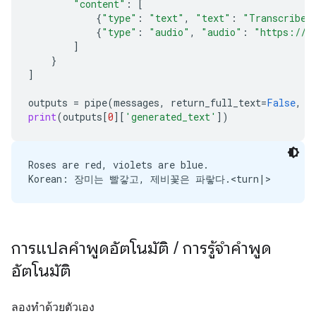
"content"
:
[
{
"type"
:
"text"
,
"text"
:
"Transcribe 
{
"type"
:
"audio"
,
"audio"
:
"https://a
]
}
]
outputs
=
pipe
(
messages
,
return_full_text
=
False
,
g
print
(
outputs
[
0
][
'generated_text'
])
Roses are red, violets are blue.

การแปลคำพูดอัตโนมัติ
/
การรู้จำคำพูด
อัตโนมัติ
ลองทำด้วยตัวเอง