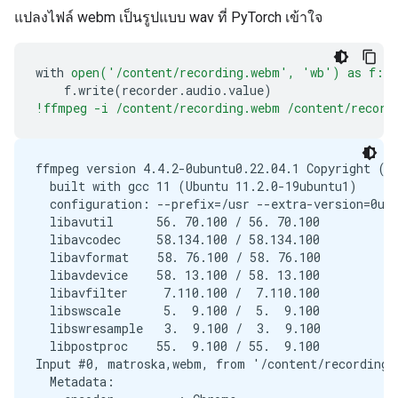
แปลงไฟล์ webm เป็นรูปแบบ wav ที่ PyTorch เข้าใจ
with
open('/content/recording.webm',
'wb')
as
f:
f
.
write
(
recorder
.
audio
.
value
)
!ffmpeg -i /content/recording.webm /content/record
ffmpeg version 4.4.2-0ubuntu0.22.04.1 Copyright (c)
  built with gcc 11 (Ubuntu 11.2.0-19ubuntu1)

  configuration: --prefix=/usr --extra-version=0ub
  libavutil      56. 70.100 / 56. 70.100

  libavcodec     58.134.100 / 58.134.100

  libavformat    58. 76.100 / 58. 76.100

  libavdevice    58. 13.100 / 58. 13.100

  libavfilter     7.110.100 /  7.110.100

  libswscale      5.  9.100 /  5.  9.100

  libswresample   3.  9.100 /  3.  9.100

  libpostproc    55.  9.100 / 55.  9.100

Input #0, matroska,webm, from '/content/recording.w
  Metadata:
