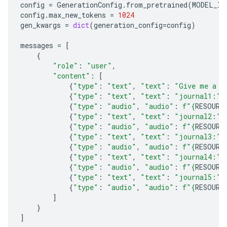
config
=
GenerationConfig
.
from_pretrained
(
MODEL_ID
config
.
max_new_tokens
=
1024
gen_kwargs
=
dict
(
generation_config
=
config
)
messages
=
[
{
"role"
:
"user"
,
"content"
:
[
{
"type"
:
"text"
,
"text"
:
"Give me a c
{
"type"
:
"text"
,
"text"
:
"journal1:"
}
{
"type"
:
"audio"
,
"audio"
:
f
"
{
RESOURC
{
"type"
:
"text"
,
"text"
:
"journal2:"
}
{
"type"
:
"audio"
,
"audio"
:
f
"
{
RESOURC
{
"type"
:
"text"
,
"text"
:
"journal3:"
}
{
"type"
:
"audio"
,
"audio"
:
f
"
{
RESOURC
{
"type"
:
"text"
,
"text"
:
"journal4:"
}
{
"type"
:
"audio"
,
"audio"
:
f
"
{
RESOURC
{
"type"
:
"text"
,
"text"
:
"journal5:"
}
{
"type"
:
"audio"
,
"audio"
:
f
"
{
RESOURC
]
}
]