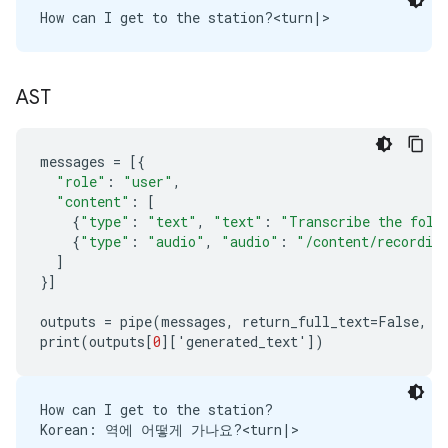
AST
messages
=
[{
"role"
:
"user"
,
"content"
:
[
{
"type"
:
"text"
,
"text"
:
"Transcribe the foll
{
"type"
:
"audio"
,
"audio"
:
"/content/recordin
]
}]
outputs
=
pipe
(
messages
,
return_full_text
=
False
,
g
print
(
outputs
[
0
][
'
generated_text
'
])
How can I get to the station?
