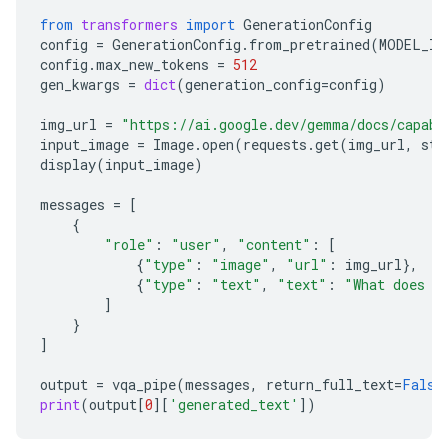
## Image 2: Kitchen Scene

from
transformers
import
GenerationConfig
**Cozy/Homely:**

config
=
GenerationConfig
.
from_pretrained
(
MODEL_ID
config
.
max_new_tokens
=
512
* "Kitchen mornings and the scent of baking."

gen_kwargs
=
dict
(
generation_config
=
config
)
* "Where memories are made, one meal at a time."

* "Simple joys and rustic charm in the kitchen."

img_url
=
"https://ai.google.dev/gemma/docs/capabi
* "Gathering ingredients for something delicious."

input_image
=
Image
.
open
(
requests
.
get
(
img_url
,
str
display
(
input_image
)
**Aesthetic/Foodie:**

messages
=
[
* "Rustic kitchen vibes and homemade goodness."

{
* "The art of cooking."

"role"
:
"user"
,
"content"
:
[
* "A warm, inviting space for culinary adventures."
{
"type"
:
"image"
,
"url"
:
img_url
},
{
"type"
:
"text"
,
"text"
:
"What does t
**Simple/Direct:**

]
}
* "Kitchen life."

]
* "Cooking time."

output
=
vqa_pipe
(
messages
,
return_full_text
=
False
print
(
output
[
0
][
'generated_text'
])