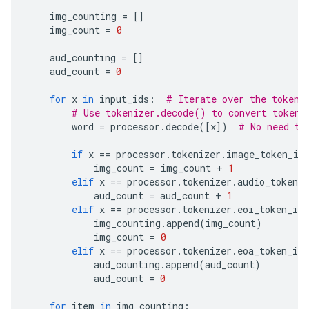
img_counting
=
[]
img_count
=
0
aud_counting
=
[]
aud_count
=
0
for
x
in
input_ids
:
# Iterate over the token 
# Use tokenizer.decode() to convert tokens
word
=
processor
.
decode
([
x
])
# No need to
if
x
==
processor
.
tokenizer
.
image_token_id
img_count
=
img_count
+
1
elif
x
==
processor
.
tokenizer
.
audio_token_i
aud_count
=
aud_count
+
1
elif
x
==
processor
.
tokenizer
.
eoi_token_id
img_counting
.
append
(
img_count
)
img_count
=
0
elif
x
==
processor
.
tokenizer
.
eoa_token_id
aud_counting
.
append
(
aud_count
)
aud_count
=
0
for
item
in
img_counting
: