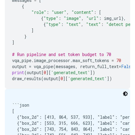
messages
=
[
{
"role"
:
"user"
,
"content"
:
[
{
"type"
:
"image"
,
"url"
:
img_url
},
{
"type"
:
"text"
,
"text"
:
"detect per
]
}
]
# Run pipeline and set token budget to 70
vqa_pipe
.
image_processor
.
max_soft_tokens
=
70
output
=
vqa_pipe
(
messages
,
return_full_text
=
False
print
(
output
[
0
][
'generated_text'
])
draw_results
(
output
[
0
][
'generated_text'
])
```json

[

  {"box_2d": [413, 864, 537, 933], "label": "person
  {"box_2d": [553, 315, 666, 623], "label": "car"},
  {"box_2d": [743, 754, 843, 864], "label": "car"},