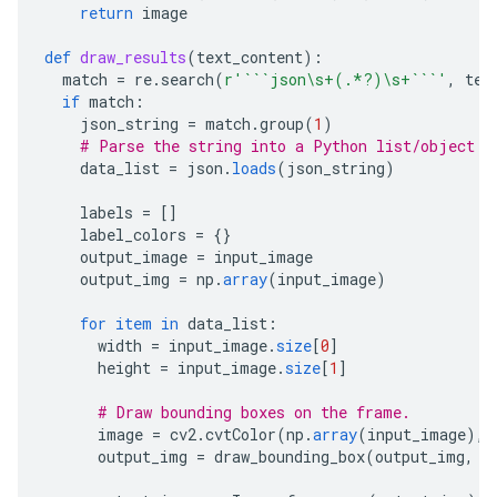
return
image
def
draw_results
(
text_content
):
match
=
re
.
search
(
r
'```json\s+(.*?)\s+```'
,
tex
if
match
:
json_string
=
match
.
group
(
1
)
# Parse the string into a Python list/object
data_list
=
json
.
loads
(
json_string
)
labels
=
[]
label_colors
=
{}
output_image
=
input_image
output_img
=
np
.
array
(
input_image
)
for
item
in
data_list
:
width
=
input_image
.
size
[
0
]
height
=
input_image
.
size
[
1
]
# Draw bounding boxes on the frame.
image
=
cv2
.
cvtColor
(
np
.
array
(
input_image
),
output_img
=
draw_bounding_box
(
output_img
,
i