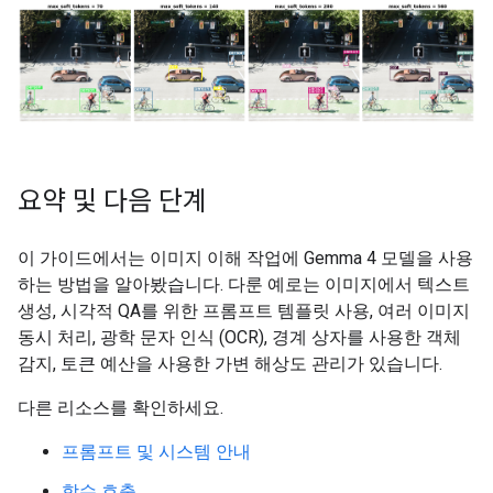
[

  {"box_2d": [736, 734, 809, 836], "label": "car"},
  {"box_2d": [745, 556, 919, 715], "label": "person
  {"box_2d": [748, 0, 906, 166], "label": "person"}
  {"box_2d": [541, 322, 647, 626], "label": "car"},
  {"box_2d": [413, 874, 513, 924], "label": "person
]

```

요약 및 다음 단계
Budget Size: 280

# of Image Tokens: 256

이 가이드에서는 이미지 이해 작업에 Gemma 4 모델을 사용
```json

하는 방법을 알아봤습니다. 다룬 예로는 이미지에서 텍스트
[

  {"box_2d": [403, 876, 511, 924], "label": "person
생성, 시각적 QA를 위한 프롬프트 템플릿 사용, 여러 이미지
  {"box_2d": [532, 313, 652, 623], "label": "car"},
동시 처리, 광학 문자 인식 (OCR), 경계 상자를 사용한 객체
  {"box_2d": [735, 732, 817, 828], "label": "car"},
감지, 토큰 예산을 사용한 가변 해상도 관리가 있습니다.
  {"box_2d": [742, 554, 912, 662], "label": "person
  {"box_2d": [760, 15, 899, 163], "label": "person"
다른 리소스를 확인하세요.
  {"box_2d": [768, 554, 912, 724], "label": "person
]

프롬프트 및 시스템 안내
```

Budget Size: 560

함수 호출