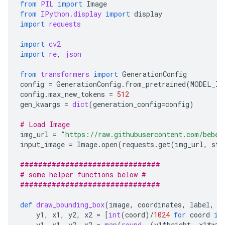
from
PIL
import
Image
from
IPython.display
import
display
import
requests
import
cv2
import
re
,
json
from
transformers
import
GenerationConfig
config
=
GenerationConfig
.
from_pretrained
(
MODEL_ID
config
.
max_new_tokens
=
512
gen_kwargs
=
dict
(
generation_config
=
config
)
# Load Image
img_url
=
"https://raw.githubusercontent.com/bebec
input_image
=
Image
.
open
(
requests
.
get
(
img_url
,
str
###############################
# some helper functions below #
###############################
def
draw_bounding_box
(
image
,
coordinates
,
label
,
l
y1
,
x1
,
y2
,
x2
=
[
int
(
coord
)
/
1024
for
coord
in
y1
,
x1
,
y2
,
x2
=
map
(
round
,
(
y1
*
height
,
x1
*
wid