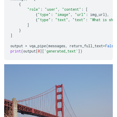
{
"role"
:
"user"
,
"content"
:
[
{
"type"
:
"image"
,
"url"
:
img_url
},
{
"type"
:
"text"
,
"text"
:
"What is sho
]
}
]
output
=
vqa_pipe
(
messages
,
return_full_text
=
False
print
(
output
[
0
][
'generated_text'
])