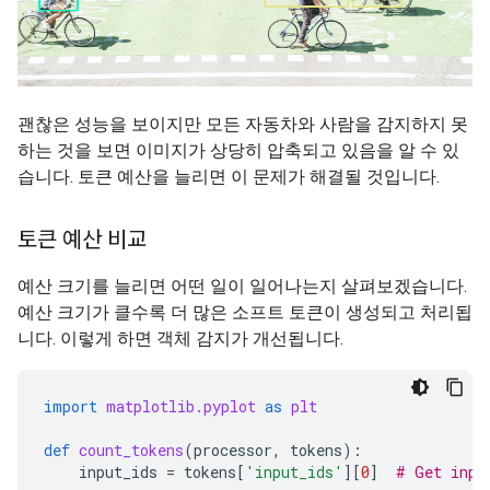
괜찮은 성능을 보이지만 모든 자동차와 사람을 감지하지 못
하는 것을 보면 이미지가 상당히 압축되고 있음을 알 수 있
습니다. 토큰 예산을 늘리면 이 문제가 해결될 것입니다.
토큰 예산 비교
예산 크기를 늘리면 어떤 일이 일어나는지 살펴보겠습니다.
예산 크기가 클수록 더 많은 소프트 토큰이 생성되고 처리됩
니다. 이렇게 하면 객체 감지가 개선됩니다.
import
matplotlib.pyplot
as
plt
def
count_tokens
(
processor
,
tokens
):
input_ids
=
tokens
[
'input_ids'
][
0
]
# Get inpu