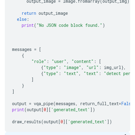
output_image
=
Image
.
fromarray
(
output_img
)
return
output_image
else
:
print
(
"No JSON code block found."
)
messages
=
[
{
"role"
:
"user"
,
"content"
:
[
{
"type"
:
"image"
,
"url"
:
img_url
},
{
"type"
:
"text"
,
"text"
:
"detect pers
]
}
]
output
=
vqa_pipe
(
messages
,
return_full_text
=
False
print
(
output
[
0
][
'generated_text'
])
draw_results
(
output
[
0
][
'generated_text'
])