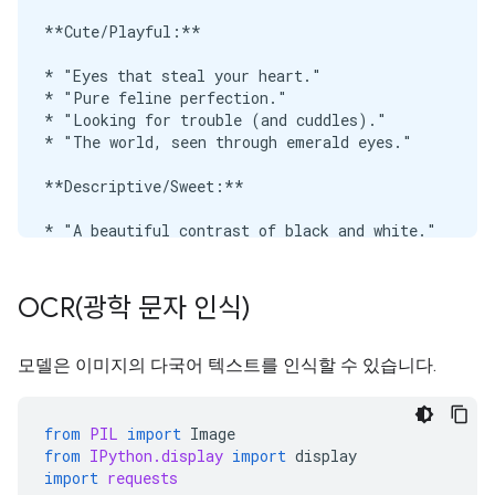
**Cute/Playful:**

* "Eyes that steal your heart."

* "Pure feline perfection."

* "Looking for trouble (and cuddles)."

* "The world, seen through emerald eyes."

**Descriptive/Sweet:**

* "A beautiful contrast of black and white."

* "Captivating gaze."

* "A portrait of feline elegance."

OCR(
광학 문자 인식)
**Funny/Relatable:**

* "When you're judging your life choices."

모델은 이미지의 다국어 텍스트를 인식할 수 있습니다.
* "The face of pure, unadulterated curiosity."

* "Ready for dinner or a nap, depending on the mood
from
PIL
import
Image
---

from
IPython.display
import
display
import
requests