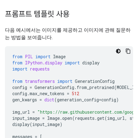
프롬프트 템플릿 사용
다음 예시에서는 이미지를 제공하고 이미지에 관해 질문하
는 방법을 보여줍니다.
from
PIL
import
Image
from
IPython.display
import
display
import
requests
from
transformers
import
GenerationConfig
config
=
GenerationConfig
.
from_pretrained
(
MODEL_ID
config
.
max_new_tokens
=
512
gen_kwargs
=
dict
(
generation_config
=
config
)
img_url
=
"https://raw.githubusercontent.com/googl
input_image
=
Image
.
open
(
requests
.
get
(
img_url
,
str
display
(
input_image
)
messages
=
[