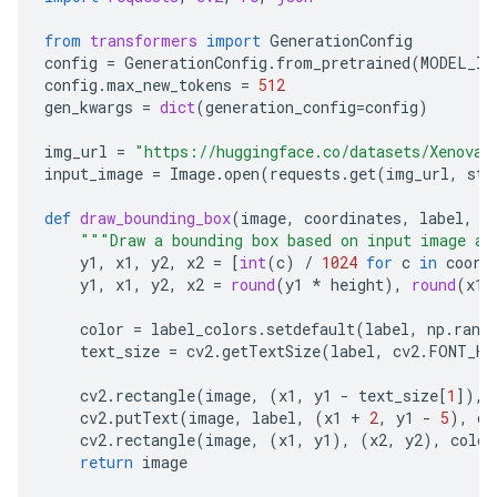
from
transformers
import
GenerationConfig
config
=
GenerationConfig
.
from_pretrained
(
MODEL_ID
config
.
max_new_tokens
=
512
gen_kwargs
=
dict
(
generation_config
=
config
)
img_url
=
"https://huggingface.co/datasets/Xenova/
input_image
=
Image
.
open
(
requests
.
get
(
img_url
,
str
def
draw_bounding_box
(
image
,
coordinates
,
label
,
l
"""Draw a bounding box based on input image an
y1
,
x1
,
y2
,
x2
=
[
int
(
c
)
/
1024
for
c
in
coord
y1
,
x1
,
y2
,
x2
=
round
(
y1
*
height
),
round
(
x1
color
=
label_colors
.
setdefault
(
label
,
np
.
rand
text_size
=
cv2
.
getTextSize
(
label
,
cv2
.
FONT_HE
cv2
.
rectangle
(
image
,
(
x1
,
y1
-
text_size
[
1
]),
cv2
.
putText
(
image
,
label
,
(
x1
+
2
,
y1
-
5
),
cv
cv2
.
rectangle
(
image
,
(
x1
,
y1
),
(
x2
,
y2
),
color
return
image