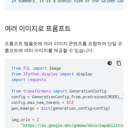
여러 이미지로 프롬프트
프롬프트 템플릿에 여러 이미지 콘텐츠를 포함하여 단일 프
롬프트에 여러 이미지를 제공할 수 있습니다.
from
PIL
import
Image
from
IPython.display
import
display
import
requests
from
transformers
import
GenerationConfig
config
=
GenerationConfig
.
from_pretrained
(
MODEL_ID
config
.
max_new_tokens
=
512
gen_kwargs
=
dict
(
generation_config
=
config
)
img_urls
=
[
"https://ai.google.dev/gemma/docs/capabilities