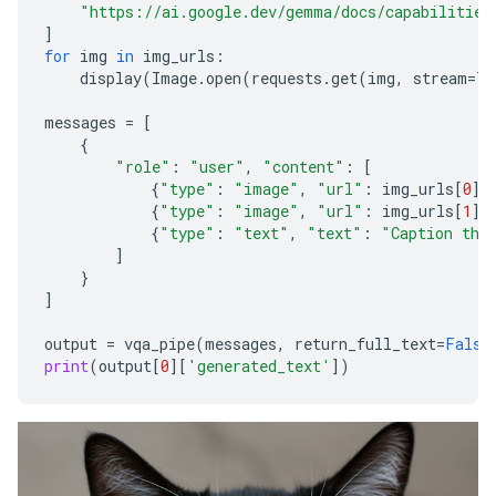
"https://ai.google.dev/gemma/docs/capabilities
]
for
img
in
img_urls
:
display
(
Image
.
open
(
requests
.
get
(
img
,
stream
=
Tr
messages
=
[
{
"role"
:
"user"
,
"content"
:
[
{
"type"
:
"image"
,
"url"
:
img_urls
[
0
]}
{
"type"
:
"image"
,
"url"
:
img_urls
[
1
]}
{
"type"
:
"text"
,
"text"
:
"Caption the
]
}
]
output
=
vqa_pipe
(
messages
,
return_full_text
=
False
print
(
output
[
0
][
'generated_text'
])