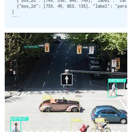
  {"box_2d": [743, 556, 843, 743], "label": "car"},
  {"box_2d": [733, 49, 853, 135], "label": "person"
]
