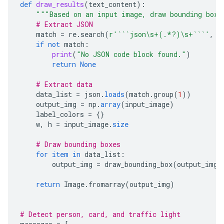
def
draw_results
(
text_content
):
"""Based on an input image, draw bounding boxe
# Extract JSON
match
=
re
.
search
(
r
'```json\s+(.*?)\s+```'
,
t
if
not
match
:
print
(
"No JSON code block found."
)
return
None
# Extract data
data_list
=
json
.
loads
(
match
.
group
(
1
))
output_img
=
np
.
array
(
input_image
)
label_colors
=
{}
w
,
h
=
input_image
.
size
# Draw bounding boxes
for
item
in
data_list
:
output_img
=
draw_bounding_box
(
output_img
,
return
Image
.
fromarray
(
output_img
)
# Detect person, card, and traffic light