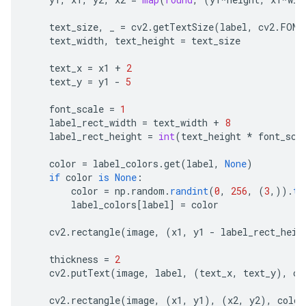
text_size
,
_
=
cv2
.
getTextSize
(
label
,
cv2
.
FONT
text_width
,
text_height
=
text_size
text_x
=
x1
+
2
text_y
=
y1
-
5
font_scale
=
1
label_rect_width
=
text_width
+
8
label_rect_height
=
int
(
text_height
*
font_sca
color
=
label_colors
.
get
(
label
,
None
)
if
color
is
None
:
color
=
np
.
random
.
randint
(
0
,
256
,
(
3
,))
.
to
label_colors
[
label
]
=
color
cv2
.
rectangle
(
image
,
(
x1
,
y1
-
label_rect_heig
thickness
=
2
cv2
.
putText
(
image
,
label
,
(
text_x
,
text_y
),
cv
cv2
.
rectangle
(
image
,
(
x1
,
y1
),
(
x2
,
y2
),
color