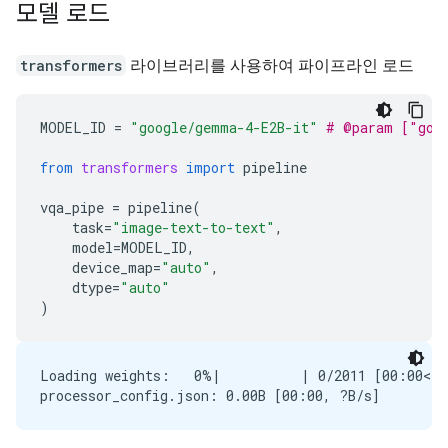
모델 로드
transformers
라이브러리를 사용하여 파이프라인 로드
MODEL_ID
=
"google/gemma-4-E2B-it"
# @param ["goo
from
transformers
import
pipeline
vqa_pipe
=
pipeline
(
task
=
"image-text-to-text"
,
model
=
MODEL_ID
,
device_map
=
"auto"
,
dtype
=
"auto"
)
Loading weights:   0%|          | 0/2011 [00:00<?,