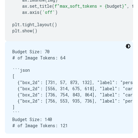
ax
.
set_title
(
f
"max_soft_tokens = 
{
budget
}
"
,
fo
ax
.
axis
(
'off'
)
plt
.
tight_layout
()
plt
.
show
()
Budget Size: 70

# of Image Tokens: 64

```json

[

  {"box_2d": [731, 57, 873, 132], "label": "person"
  {"box_2d": [556, 314, 675, 618], "label": "car"},
  {"box_2d": [736, 754, 843, 864], "label": "car"},
  {"box_2d": [756, 553, 935, 736], "label": "person
]

```

Budget Size: 140

# of Image Tokens: 121

```json
