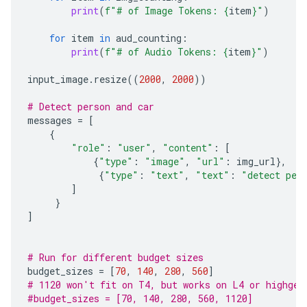
print
(
f
"# of Image Tokens: 
{
item
}
"
)
for
item
in
aud_counting
:
print
(
f
"# of Audio Tokens: 
{
item
}
"
)
input_image
.
resize
((
2000
,
2000
))
# Detect person and car
messages
=
[
{
"role"
:
"user"
,
"content"
:
[
{
"type"
:
"image"
,
"url"
:
img_url
},
{
"type"
:
"text"
,
"text"
:
"detect per
]
}
]
# Run for different budget sizes
budget_sizes
=
[
70
,
140
,
280
,
560
]
# 1120 won't fit on T4, but works on L4 or highger
#budget_sizes = [70, 140, 280, 560, 1120]