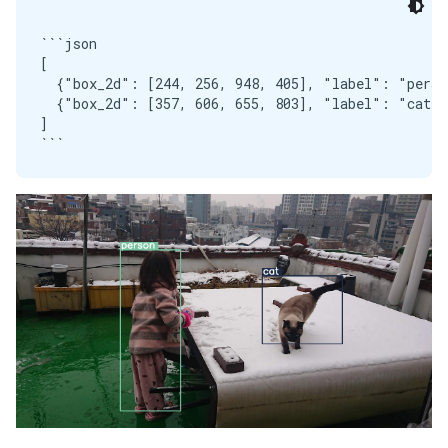
```json

[

  {"box_2d": [244, 256, 948, 405], "label": "person
  {"box_2d": [357, 606, 655, 803], "label": "cat"}

]
