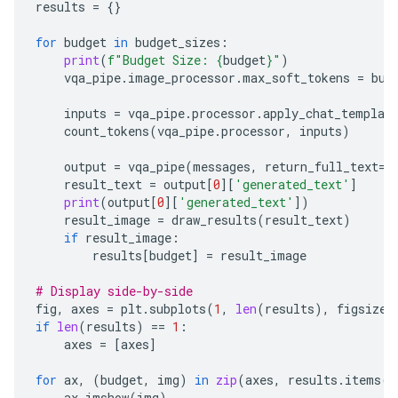
results
=
{}
for
budget
in
budget_sizes
:
print
(
f
"Budget Size: 
{
budget
}
"
)
vqa_pipe
.
image_processor
.
max_soft_tokens
=
bud
inputs
=
vqa_pipe
.
processor
.
apply_chat_templat
count_tokens
(
vqa_pipe
.
processor
,
inputs
)
output
=
vqa_pipe
(
messages
,
return_full_text
=
F
result_text
=
output
[
0
][
'generated_text'
]
print
(
output
[
0
][
'generated_text'
])
result_image
=
draw_results
(
result_text
)
if
result_image
:
results
[
budget
]
=
result_image
# Display side-by-side
fig
,
axes
=
plt
.
subplots
(
1
,
len
(
results
),
figsize
=
if
len
(
results
)
==
1
:
axes
=
[
axes
]
for
ax
,
(
budget
,
img
)
in
zip
(
axes
,
results
.
items
()
ax
.
imshow
(
img
)