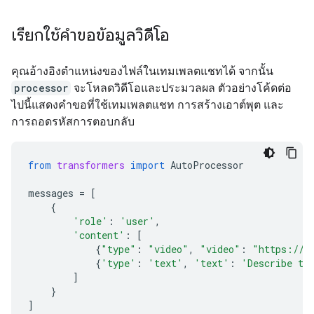
เรียกใช้คำขอข้อมูลวิดีโอ
คุณอ้างอิงตำแหน่งของไฟล์ในเทมเพลตแชทได้ จากนั้น
processor
จะโหลดวิดีโอและประมวลผล ตัวอย่างโค้ดต่อ
ไปนี้แสดงคำขอที่ใช้เทมเพลตแชท การสร้างเอาต์พุต และ
การถอดรหัสการตอบกลับ
from
transformers
import
AutoProcessor
messages
=
[
{
'role'
:
'user'
,
'content'
:
[
{
"type"
:
"video"
,
"video"
:
"https://g
{
'type'
:
'text'
,
'text'
:
'Describe th
]
}
]