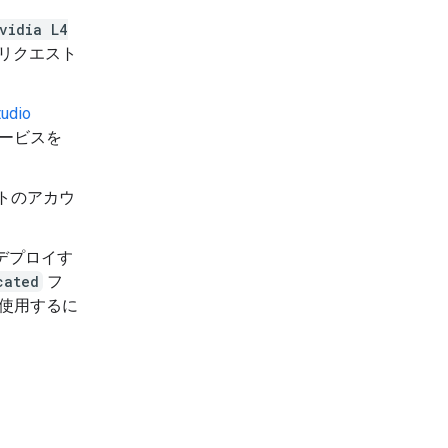
vidia L4
リクエスト
tudio
サービスを
クトのアカウ
スをデプロイす
cated
フ
使用するに