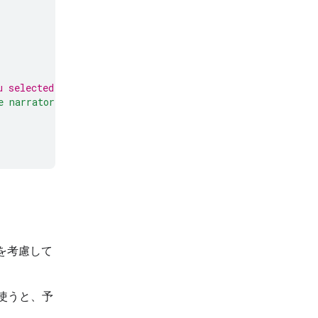
u selected in Google AI Studio, such as "gemma-3-1b-it"
e narrator of an interactive text adventure game."
]
の点を考慮して
使うと、予