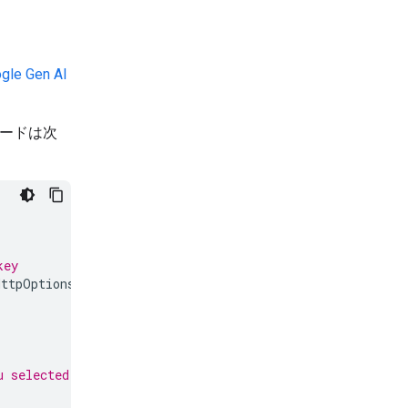
gle Gen AI
コードは次
key
HttpOptions
(
base_url
=
"<cloud_run_url>"
))
u selected in Google AI Studio, such as "gemma-3-1b-it"