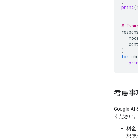
)
print
(
# Exam
respon
mod
con
)
for
ch
pri
考慮事
Google
ください
料金
想使