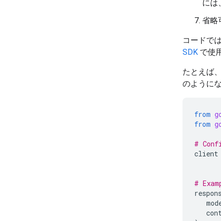
には
省略
コードでは、
SDK
で使
たとえば
のように
from
g
from
g
# Conf
client
# Exam
respon
mod
con