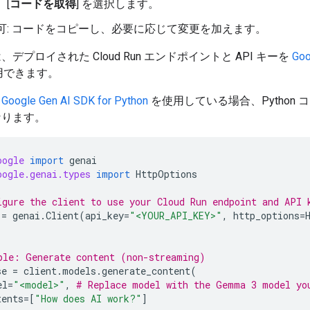
、[
コードを取得
] を選択します。
可: コードをコピーし、必要に応じて変更を加えます。
デプロイされた Cloud Run エンドポイントと API キーを
Goo
用できます。
、
Google Gen AI SDK for Python
を使用している場合、Python 
なります。
oogle
import
genai
oogle.genai.types
import
HttpOptions
igure the client to use your Cloud Run endpoint and API 
=
genai
.
Client
(
api_key
=
"<YOUR_API_KEY>"
,
http_options
=
ple: Generate content (non-streaming)
se
=
client
.
models
.
generate_content
(
el
=
"<model>"
,
# Replace model with the Gemma 3 model yo
tents
=
[
"How does AI work?"
]