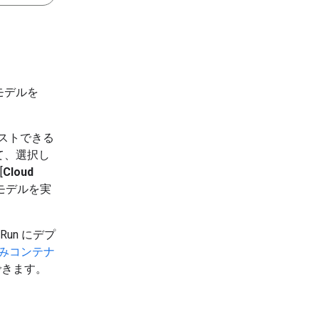
ンモデルを
テストできる
て、選択し
[
Cloud
 モデルを実
Run にデプ
みコンテナ
できます。