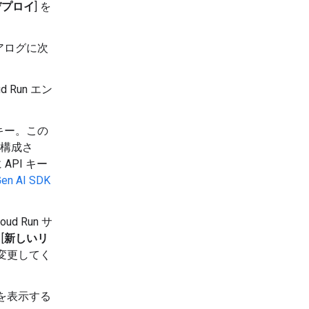
にデプロイ
] を
イアログに次
d Run エン
キー。この
構成さ
PI キー
Gen AI SDK
ud Run サ
[
新しいリ
変更してく
ードを表示する