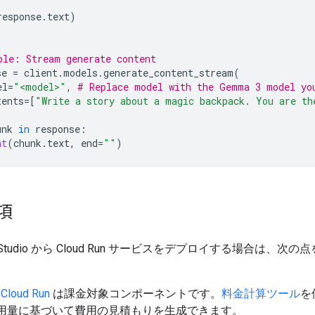
response
.
text
)
ple: Stream generate content
se
=
client
.
models
.
generate_content_stream
(
el
=
"<model>"
,
# Replace model with the Gemma 3 model yo
tents
=
[
"Write a story about a magic backpack. You are th
unk
in
response
:
nt
(
chunk
.
text
,
end
=
""
)
項
 AI Studio から Cloud Run サービスをデプロイする場合は、次
。
:
Cloud Run
は課金対象コンポーネントです。
料金計算ツール
を
用量に基づいて費用の見積もりを生成できます。