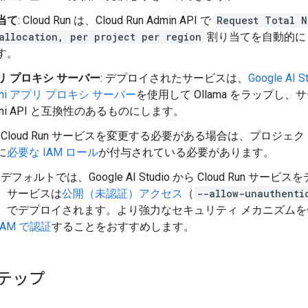
当て
: Cloud Run は、Cloud Run Admin API で
Request Total N
allocation, per project per region
割り当てを自動的に
す。
リ プロキシ サーバー
: デプロイされたサービスは、
Google AI S
ini アプリ プロキシ サーバー
を使用して Ollama をラップし、
ini API と互換性のあるものにします。
: Cloud Run サービスを変更する必要がある場合は、プロジェ
に
必要な IAM ロール
が付与されている必要があります。
: デフォルトでは、Google AI Studio から Cloud Run サービ
、サービスは
公開（未認証）アクセス
（
--allow-unauthenti
）でデプロイされます。より強力なセキュリティ メカニズムを
IAM で認証
することをおすすめします。
テップ