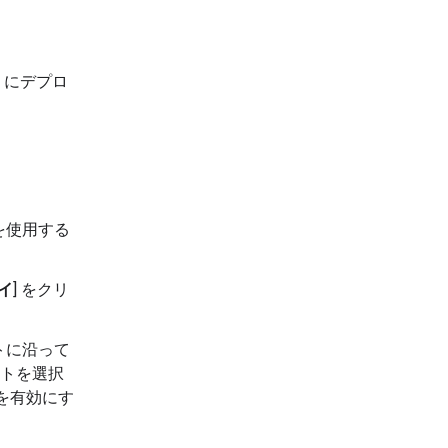
un にデプロ
ルを使用する
ロイ
] をクリ
トに沿って
クトを選択
を有効にす