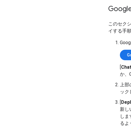
Googl
このセクション
イする手
Goo
G
[
Cha
か、
上部
ック
[
Depl
新し
しま
るよ