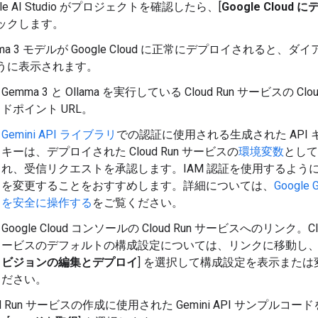
gle AI Studio がプロジェクトを確認したら、[
Google Cloud 
ックします。
ma 3 モデルが Google Cloud に正常にデプロイされると、ダ
うに表示されます。
Gemma 3 と Ollama を実行している Cloud Run サービスの Clou
ドポイント URL。
Gemini API ライブラリ
での認証に使用される生成された API 
キーは、デプロイされた Cloud Run サービスの
環境変数
として
れ、受信リクエストを承認します。IAM 認証を使用するように A
を変更することをおすすめします。詳細については、
Google 
を安全に操作する
をご覧ください。
Google Cloud コンソールの Cloud Run サービスへのリンク。Clo
ービスのデフォルトの構成設定については、リンクに移動し、
ビジョンの編集とデプロイ
] を選択して構成設定を表示または
ださい。
ud Run サービスの作成に使用された Gemini API サンプルコ