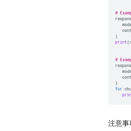
# Exam
respon
mod
con
)
print
(
# Exam
respon
mod
con
)
for
ch
pri
注意事