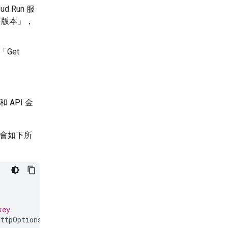
d Run 服
訂版本」
，
「Get
和 API 金
可能會如下所
key
HttpOptions
(
base_url
=
"<cloud_run_url>"
))