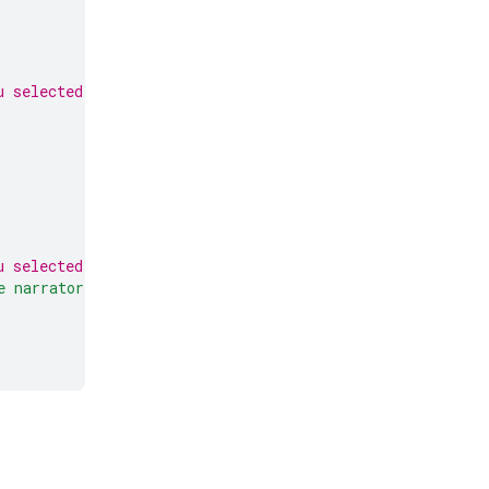
u selected in Google AI Studio, such as "gemma-3-1b-it"
u selected in Google AI Studio, such as "gemma-3-1b-it"
e narrator of an interactive text adventure game."
]