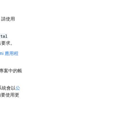
，請使用
tal
出要求。
mini 應用程
專案中的帳
時，系統會以
公
如要使用更