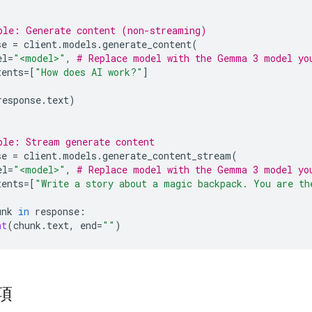
ple: Generate content (non-streaming)
se
=
client
.
models
.
generate_content
(
el
=
"<model>"
,
# Replace model with the Gemma 3 model yo
tents
=
[
"How does AI work?"
]
response
.
text
)
ple: Stream generate content
se
=
client
.
models
.
generate_content_stream
(
el
=
"<model>"
,
# Replace model with the Gemma 3 model yo
tents
=
[
"Write a story about a magic backpack. You are th
unk
in
response
:
nt
(
chunk
.
text
,
end
=
""
)
項