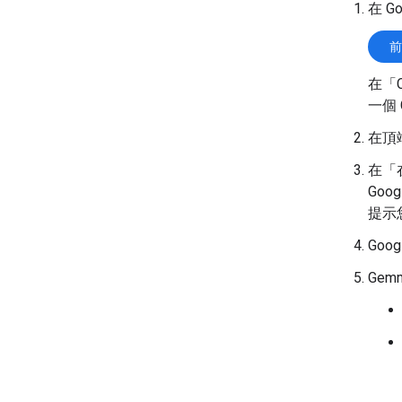
在 Go
前
在「C
一個 
在頂
在「在
Go
提示
Goo
Gem