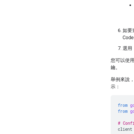
如要查
Cod
選用
您可以使
鑰。
舉例來說
示：
from
g
from
g
# Conf
client