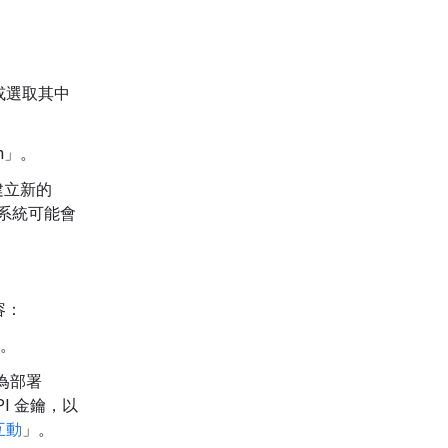
，或選取其中
n」
。
建立新的
，系統可能會
。
容：
址。
為部署
I 金鑰，以
 互動
」。