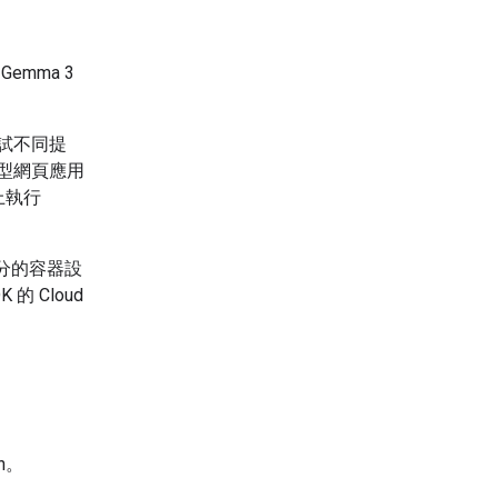
Gemma 3
測試不同提
原型網頁應用
上執行
大部分的容器設
K 的 Cloud
un。