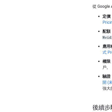
從 Googl
定價
Prici
配額
Nvid
應用程
式 P
權限
戶。
驗證
開 (
強大
後續步