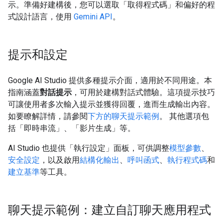
示。準備好建構後，您可以選取「取得程式碼」和偏好的程
式設計語言，使用
Gemini API
。
提示和設定
Google AI Studio 提供多種提示介面，適用於不同用途。本
指南涵蓋
對話提示
，可用於建構對話式體驗。這項提示技巧
可讓使用者多次輸入提示並獲得回覆，進而生成輸出內容。
如要瞭解詳情，請參閱
下方的聊天提示範例
。 其他選項包
括「即時串流」、「影片生成」等。
AI Studio 也提供「執行設定」
面板，可供調整
模型參數
、
安全設定
，以及啟用
結構化輸出
、
呼叫函式
、
執行程式碼
和
建立基準
等工具。
聊天提示範例：建立自訂聊天應用程式