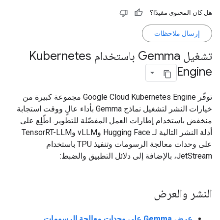
هل كان المحتوى مفيدًا؟
إرسال ملاحظات
تشغيل Gemma باستخدام Kubernetes
Engine
توفّر Google Cloud Kubernetes Engine مجموعة كبيرة من
خيارات النشر لتشغيل نماذج Gemma بأداء عالٍ ووقت استجابة
منخفض باستخدام إطارات العمل المفضّلة للتطوير. اطّلِع على
أدلة النشر التالية لـ Hugging Face وvLLM وTensorRT-LLM
على وحدات معالجة الرسومات وتنفيذ TPU باستخدام
JetStream، بالإضافة إلى دلائل التطبيق والضبط:
النشر والعرض
عرض Gemma على وحدات معالجة الرسومات