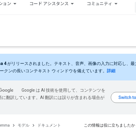
ション
コード アシスタンス
コミュニティ
a 4
がリリースされました。テキスト、音声、画像の入力に対応し、最大 
 トークンの長いコンテキスト ウィンドウを備えています。
詳細
Google は AI 技術を使用して、コンテンツを
語に翻訳しています。AI 翻訳には誤りが含まれる場合が
emma
モデル
ドキュメント
この情報は役に立ちましたか