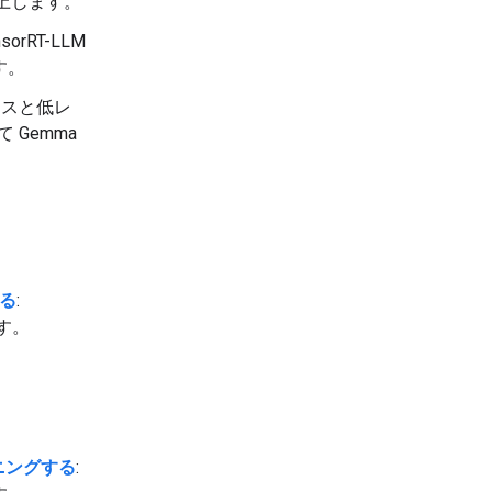
上します。
nsorRT-LLM
す。
ンスと低レ
 Gemma
する
:
ます。
ニングする
: