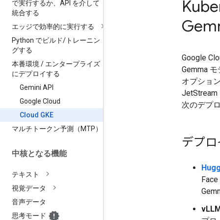
Kube
で実行するか、API を介して
統合する
Gem
エッジで効率的に実行する
Python でビルド
/
トレーニン
グする
Google 
本番環境
/
エンタープライズ
Gemma
にデプロイする
オプションが
Gemini API
JetSt
Google Cloud
次のデプ
Cloud GKE
マルチトークン予測（MTP）
デプロ
中核となる機能
Hug
テキスト
Fac
視覚データ
Ge
音声データ
vLL
思考モード