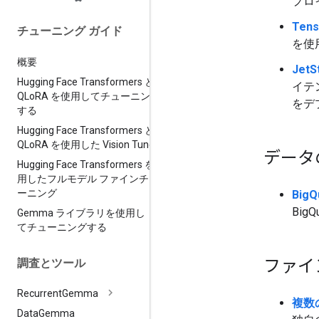
プロ
Ten
チューニング ガイド
を使
概要
Jet
Hugging Face Transformers と
イテン
QLo
RA を使用してチューニング
をデ
する
Hugging Face Transformers と
QLo
RA を使用した Vision Tune
データ
Hugging Face Transformers を使
用したフルモデル ファインチュ
ーニング
Big
Bi
Gemma ライブラリを使用し
てチューニングする
ファイ
調査とツール
Recurrent
Gemma
複数
Data
Gemma