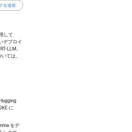
クを送信
を使用して
いデプロイ
RT-LLM、
については、
Hugging
GKE に
emma をデ