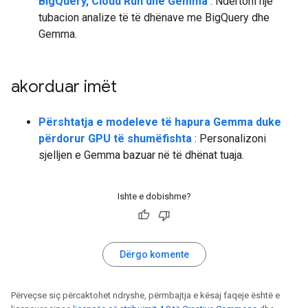
BigQuery, Cloud Run dhe Gemma
: Ndërtoni një
tubacion analize të të dhënave me BigQuery dhe
Gemma.
akorduar imët
Përshtatja e modeleve të hapura Gemma duke
përdorur GPU të shumëfishta
: Personalizoni
sjelljen e Gemma bazuar në të dhënat tuaja.
Ishte e dobishme?
Dërgo komente
Përveçse siç përcaktohet ndryshe, përmbajtja e kësaj faqeje është e