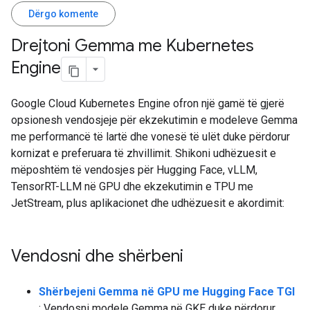
Dërgo komente
Drejtoni Gemma me Kubernetes
Engine
Google Cloud Kubernetes Engine ofron një gamë të gjerë
opsionesh vendosjeje për ekzekutimin e modeleve Gemma
me performancë të lartë dhe vonesë të ulët duke përdorur
kornizat e preferuara të zhvillimit. Shikoni udhëzuesit e
mëposhtëm të vendosjes për Hugging Face, vLLM,
TensorRT-LLM në GPU dhe ekzekutimin e TPU me
JetStream, plus aplikacionet dhe udhëzuesit e akordimit:
Vendosni dhe shërbeni
Shërbejeni Gemma në GPU me Hugging Face TGI
: Vendosni modele Gemma në GKE duke përdorur