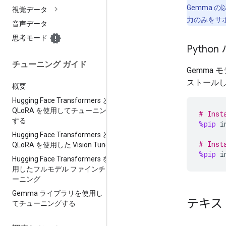
Gemma 
視覚データ
力のみをサ
音声データ
思考モード
Pyth
チューニング ガイド
Gemma 
ストール
概要
Hugging Face Transformers と
QLo
RA を使用してチューニング
# Inst
する
%pip
i
Hugging Face Transformers と
# Inst
QLo
RA を使用した Vision Tune
%pip
i
Hugging Face Transformers を使
用したフルモデル ファインチュ
ーニング
Gemma ライブラリを使用し
テキス
てチューニングする