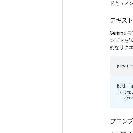
ドキュメ
テキス
Gemma 
ンプトを
的なリク
Both `
[{'inp
プロンプ