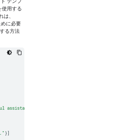
ト テンプ
を使用する
れは、
ために必要
成する方法
ul assistant."
}]
."
}]