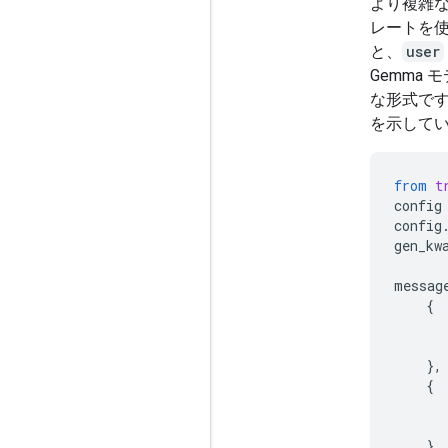
より複雑
レートを
と、
user
Gemma
な形式です
を示して
from
t
config
config
gen_kw
messag
{
},
{
},