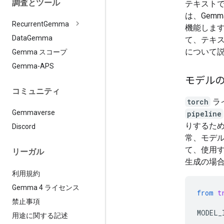
調査とツール
テキストで
は、Gem
Recurrent
Gemma
機能します。
Data
Gemma
て、テキス
について
Gemma スコープ
Gemma-APS
モデル
コミュニティ
torch
ラ
Gemmaverse
pipeline
りするため
Discord
常、モデル
て、使用す
リーガル
生成の場
利用規約
Gemma 4 ライセンス
from
t
禁止事項
MODEL_
用途に関する記述