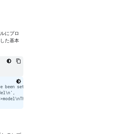
ルにプロ
した基本
e been set. `max_new_tokens` will take precedence. Pleas
el\n',
