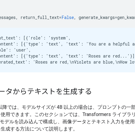
essages
,
return_full_text
=
False
,
generate_kwargs
=
gen_kwa
ut_text': [{'role': 'system',

ontent': [{'type': 'text', 'text': 'You are a helpful as
ole': 'user',

ontent': [{'type': 'text', 'text': 'Roses are red...'}]}
ータからテキストを生成する
 3 以降では、モデルサイズが 4B 以上の場合は、プロンプトの一
使用できます。このセクションでは、Transformers ライブ
ma モデルを読み込んで構成し、画像データとテキスト入力を使
を生成する方法について説明します。