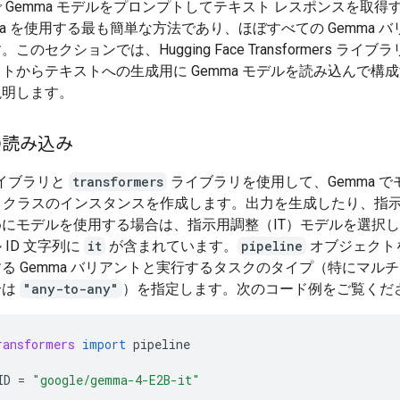
 Gemma モデルをプロンプトしてテキスト レスポンスを取得
ma を使用する最も簡単な方法であり、ほぼすべての Gemma 
このセクションでは、Hugging Face Transformers ライ
トからテキストへの生成用に Gemma モデルを読み込んで構
説明します。
の読み込み
イブラリと
transformers
ライブラリを使用して、Gemma で
クラスのインスタンスを作成します。出力を生成したり、指
にモデルを使用する場合は、指示用調整（IT）モデルを選択
 ID 文字列に
it
が含まれています。
pipeline
オブジェクト
る Gemma バリアントと実行するタスクのタイプ（特にマル
合は
"any-to-any"
）を指定します。次のコード例をご覧くだ
ransformers
import
pipeline
ID
=
"google/gemma-4-E2B-it"