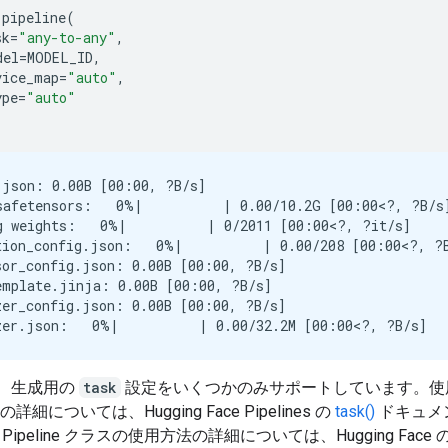
pipeline
(
sk
=
"any-to-any"
,
del
=
MODEL_ID
,
vice_map
=
"auto"
,
ype
=
"auto"
.json: 0.00B [00:00, ?B/s]

safetensors:   0%|          | 0.00/10.2G [00:00<?, ?B/s]
g weights:   0%|          | 0/2011 [00:00<?, ?it/s]

tion_config.json:   0%|          | 0.00/208 [00:00<?, ?B
sor_config.json: 0.00B [00:00, ?B/s]

emplate.jinja: 0.00B [00:00, ?B/s]

zer_config.json: 0.00B [00:00, ?B/s]

 は、生成用の
task
設定をいくつかのみサポートしています。使
詳細については、Hugging Face Pipelines の
task()
ドキュメ
ipeline クラスの使用方法の詳細については、Hugging Face 