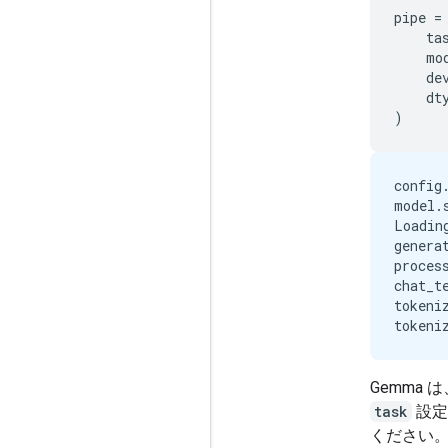
pipe
=
ta
mo
de
dt
)
config
model.
Loadin
genera
proces
chat_t
tokeni
Gemma
task
設定の
ください。P