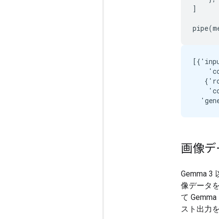
]
pipe
(
m
[{'inp
    'c
   {'r
    'c
画像デ
Gemma
像データを
て Gem
スト出力