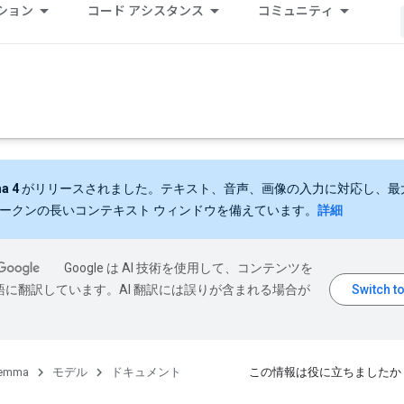
ション
コード アシスタンス
コミュニティ
a 4
がリリースされました。テキスト、音声、画像の入力に対応し、最大 
 トークンの長いコンテキスト ウィンドウを備えています。
詳細
Google は AI 技術を使用して、コンテンツを
語に翻訳しています。AI 翻訳には誤りが含まれる場合が
emma
モデル
ドキュメント
この情報は役に立ちましたか