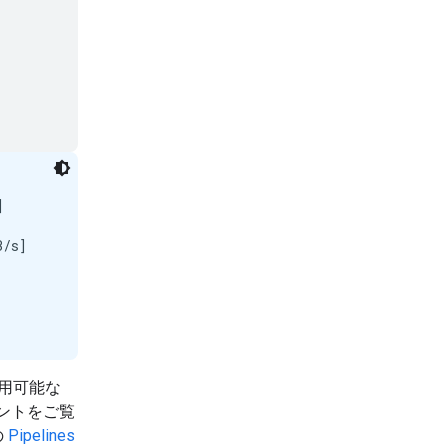


/s]

用可能な
ントをご覧
の
Pipelines