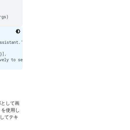
rgs
)
sistant.'}]},

],

部として画
ラリを使用し
用してテキ