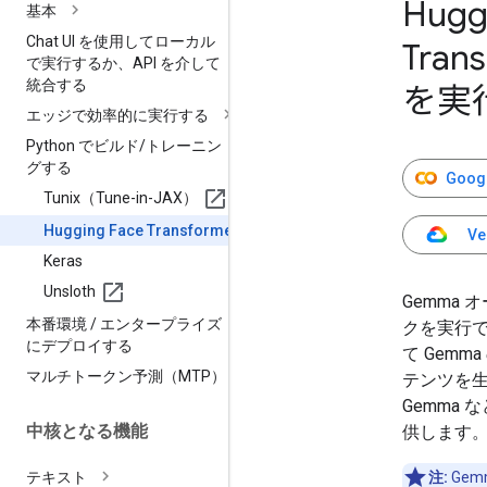
Hugg
基本
Chat UI を使用してローカル
Tran
で実行するか、API を介して
統合する
を実
エッジで効率的に実行する
Python でビルド
/
トレーニン
グする
Goog
Tunix（Tune-in-JAX）
Hugging Face Transformers
Ve
Keras
Unsloth
Gemma
本番環境
/
エンタープライズ
クを実行でき
にデプロイする
て Gem
マルチトークン予測（MTP）
テンツを生成
Gemma
中核となる機能
供します
注:
Ge
テキスト