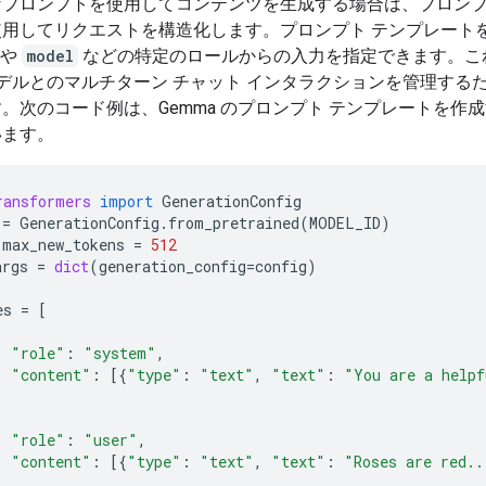
なプロンプトを使用してコンテンツを生成する場合は、プロンプ
使用してリクエストを構造化します。プロンプト テンプレート
や
model
などの特定のロールからの入力を指定できます。こ
 モデルとのマルチターン チャット インタラクションを管理する
。次のコード例は、Gemma のプロンプト テンプレートを作
います。
ransformers
import
GenerationConfig
=
GenerationConfig
.
from_pretrained
(
MODEL_ID
)
.
max_new_tokens
=
512
args
=
dict
(
generation_config
=
config
)
es
=
[
"role"
:
"system"
,
"content"
:
[{
"type"
:
"text"
,
"text"
:
"You are a helpf
"role"
:
"user"
,
"content"
:
[{
"type"
:
"text"
,
"text"
:
"Roses are red..