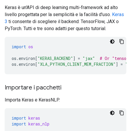
Keras è un'API di deep learning multi-framework ad alto
livello progettata per la semplicità e la facilità d'uso.
Keras
3
ti consente di scegliere il backend: TensorFlow, JAX o
PyTorch. Tutti e tre sono adatti per questo tutorial.
import
os
os
.
environ
[
"KERAS_BACKEND"
]
=
"jax"
# Or "tensorf
os
.
environ
[
"XLA_PYTHON_CLIENT_MEM_FRACTION"
]
=
"0
Importare i pacchetti
Importa Keras e KerasNLP.
import
keras
import
keras_nlp