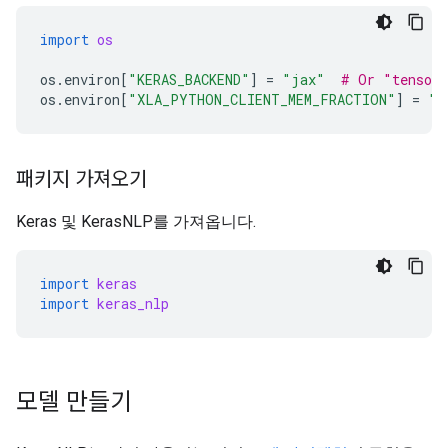
import
os
os
.
environ
[
"KERAS_BACKEND"
]
=
"jax"
# Or "tensorf
os
.
environ
[
"XLA_PYTHON_CLIENT_MEM_FRACTION"
]
=
"0
패키지 가져오기
Keras 및 KerasNLP를 가져옵니다.
import
keras
import
keras_nlp
모델 만들기